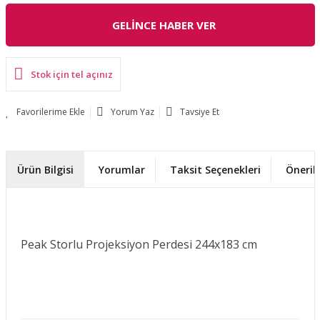
GELİNCE HABER VER
Stok için tel açınız
Yorum Yaz
Tavsiye Et
Ürün Bilgisi
Yorumlar
Taksit Seçenekleri
Önerile
Peak Storlu Projeksiyon Perdesi 244x183 cm