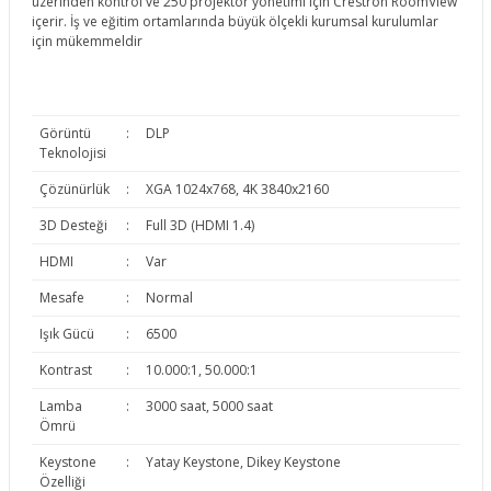
üzerinden kontrol ve 250 projektör yönetimi için Crestron RoomView
içerir. İş ve eğitim ortamlarında büyük ölçekli kurumsal kurulumlar
için mükemmeldir
Görüntü
:
DLP
Teknolojisi
Çözünürlük
:
XGA 1024x768, 4K 3840x2160
3D Desteği
:
Full 3D (HDMI 1.4)
HDMI
:
Var
Mesafe
:
Normal
Işık Gücü
:
6500
Kontrast
:
10.000:1, 50.000:1
Lamba
:
3000 saat, 5000 saat
Ömrü
Keystone
:
Yatay Keystone, Dikey Keystone
Özelliği