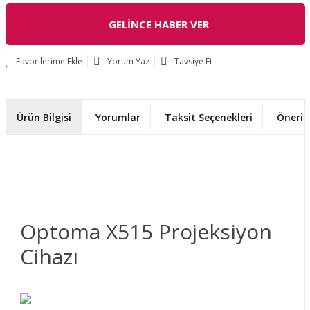
GELİNCE HABER VER
Yorum Yaz
Tavsiye Et
Ürün Bilgisi
Yorumlar
Taksit Seçenekleri
Önerile
Optoma X515 Projeksiyon
Cihazı