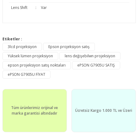
Lens Shift
:
Var
Bu ürünün fiyat bilgisi, resim, ürün açıklamalarında ve diğer
konularda yetersiz gördüğünüz noktaları öneri formunu
Etiketler :
Bu ürüne ilk yorumu siz yapın!
kullanarak tarafımıza iletebilirsiniz.
3lcd projeksiyon
Epson projeksiyon satış
Görüş ve önerileriniz için teşekkür ederiz.
Yüksek lümen projeksiyon
lens değişebilwn projeksiyon
Yorum Yaz
Ürün resmi kalitesiz, bozuk veya görüntülenemiyor.
epson projeksiyon satış noktaları
ePSON G7905U SATIŞ
Ürün açıklamasında eksik bilgiler bulunuyor.
ePSON G7905U FİYAT
Ürün bilgilerinde hatalar bulunuyor.
Ürün fiyatı diğer sitelerden daha pahalı.
Bu ürüne benzer farklı alternatifler olmalı.
Tüm ürünlerimiz orijinal ve
Ücretsiz Kargo 1.000 TL ve Üzeri
marka garantisi altındadır