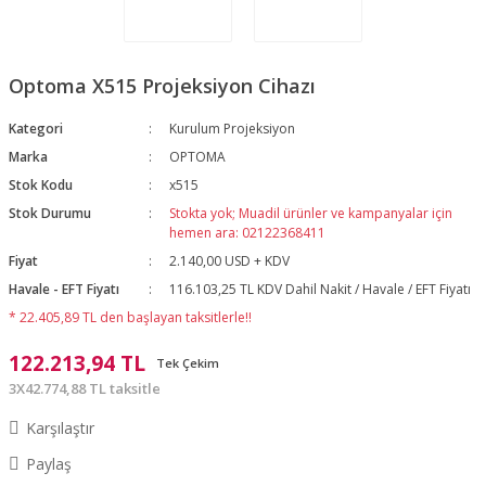
Optoma X515 Projeksiyon Cihazı
Kategori
Kurulum Projeksiyon
Marka
OPTOMA
Stok Kodu
x515
Stok Durumu
Stokta yok; Muadil ürünler ve kampanyalar için
hemen ara: 02122368411
Fiyat
2.140,00 USD + KDV
Havale - EFT Fiyatı
116.103,25 TL KDV Dahil Nakit / Havale / EFT Fiyatı
* 22.405,89 TL den başlayan taksitlerle!!
122.213,94 TL
Tek Çekim
3X42.774,88 TL taksitle
Karşılaştır
Paylaş