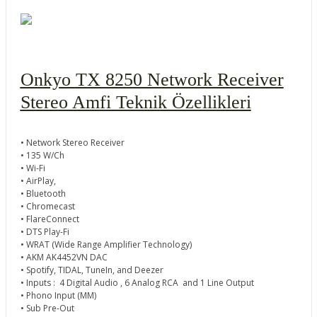
Onkyo TX 8250 Network Receiver
Stereo Amfi Teknik Özellikleri
• Network Stereo Receiver
• 135 W/Ch
• Wi-Fi
• AirPlay,
• Bluetooth
• Chromecast
• FlareConnect
• DTS Play-Fi
• WRAT (Wide Range Amplifier Technology)
• AKM AK4452VN DAC
• Spotify, TIDAL, TuneIn, and Deezer
• Inputs : 4 Digital Audio , 6 Analog RCA and 1 Line Output
• Phono Input (MM)
• Sub Pre-Out