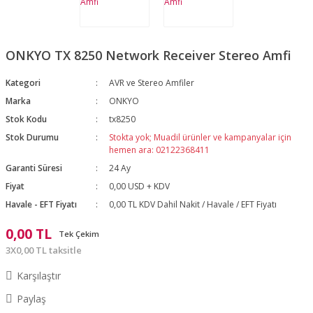
ONKYO TX 8250 Network Receiver Stereo Amfi
Kategori
AVR ve Stereo Amfiler
Marka
ONKYO
Stok Kodu
tx8250
Stok Durumu
Stokta yok; Muadil ürünler ve kampanyalar için
hemen ara: 02122368411
Garanti Süresi
24 Ay
Fiyat
0,00 USD + KDV
Havale - EFT Fiyatı
0,00 TL KDV Dahil Nakit / Havale / EFT Fiyatı
0,00 TL
Tek Çekim
3X0,00 TL taksitle
Karşılaştır
Paylaş