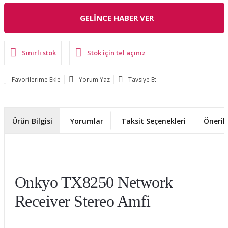
GELİNCE HABER VER
Sınırlı stok
Stok için tel açınız
Yorum Yaz
Tavsiye Et
Ürün Bilgisi
Yorumlar
Taksit Seçenekleri
Önerile
Onkyo TX8250 Network
Receiver Stereo Amfi