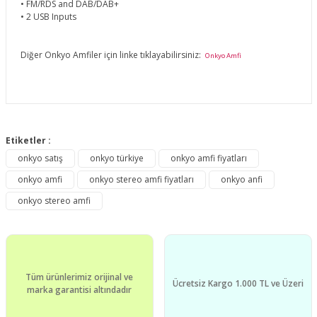
• FM/RDS and DAB/DAB+
• 2 USB Inputs
Diğer Onkyo Amfiler için linke tıklayabilirsiniz:
Onkyo Amfi
Bu ürünün fiyat bilgisi, resim, ürün açıklamalarında ve diğer
konularda yetersiz gördüğünüz noktaları öneri formunu
Etiketler :
Bu ürüne ilk yorumu siz yapın!
kullanarak tarafımıza iletebilirsiniz.
onkyo satış
onkyo türkiye
onkyo amfi fiyatları
Görüş ve önerileriniz için teşekkür ederiz.
onkyo amfi
onkyo stereo amfi fiyatları
onkyo anfi
Yorum Yaz
Ürün resmi kalitesiz, bozuk veya görüntülenemiyor.
onkyo stereo amfi
Ürün açıklamasında eksik bilgiler bulunuyor.
Ürün bilgilerinde hatalar bulunuyor.
Ürün fiyatı diğer sitelerden daha pahalı.
Tüm ürünlerimiz orijinal ve
Bu ürüne benzer farklı alternatifler olmalı.
Ücretsiz Kargo 1.000 TL ve Üzeri
marka garantisi altındadır