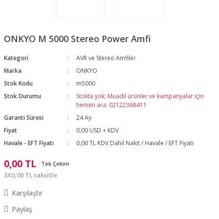
ONKYO M 5000 Stereo Power Amfi
Kategori
AVR ve Stereo Amfiler
Marka
ONKYO
Stok Kodu
m5000
Stok Durumu
Stokta yok; Muadil ürünler ve kampanyalar için
hemen ara: 02122368411
Garanti Süresi
24 Ay
Fiyat
0,00 USD + KDV
Havale - EFT Fiyatı
0,00 TL KDV Dahil Nakit / Havale / EFT Fiyatı
0,00 TL
Tek Çekim
3X0,00 TL taksitle
Karşılaştır
Paylaş