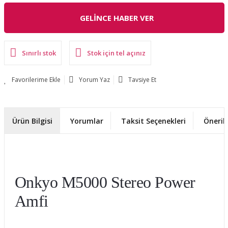
GELİNCE HABER VER
Sınırlı stok
Stok için tel açınız
Yorum Yaz
Tavsiye Et
Ürün Bilgisi
Yorumlar
Taksit Seçenekleri
Önerile
Onkyo M5000 Stereo Power
Amfi