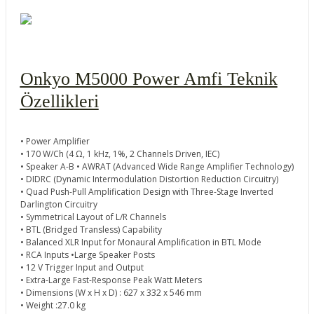
Onkyo M5000 Power Amfi Teknik
Özellikleri
• Power Amplifier
• 170 W/Ch (4 Ω, 1 kHz, 1%, 2 Channels Driven, IEC)
• Speaker A-B • AWRAT (Advanced Wide Range Amplifier Technology)
• DIDRC (Dynamic Intermodulation Distortion Reduction Circuitry)
• Quad Push-Pull Amplification Design with Three-Stage Inverted
Darlington Circuitry
• Symmetrical Layout of L/R Channels
• BTL (Bridged Transless) Capability
• Balanced XLR Input for Monaural Amplification in BTL Mode
• RCA Inputs •Large Speaker Posts
• 12 V Trigger Input and Output
• Extra-Large Fast-Response Peak Watt Meters
• Dimensions (W x H x D) : 627 x 332 x 546 mm
• Weight :27.0 kg