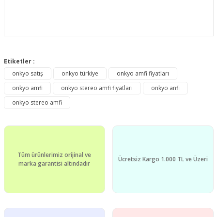
Bu ürünün fiyat bilgisi, resim, ürün açıklamalarında ve diğer
konularda yetersiz gördüğünüz noktaları öneri formunu
Etiketler :
Bu ürüne ilk yorumu siz yapın!
kullanarak tarafımıza iletebilirsiniz.
onkyo satış
onkyo türkiye
onkyo amfi fiyatları
Görüş ve önerileriniz için teşekkür ederiz.
onkyo amfi
onkyo stereo amfi fiyatları
onkyo anfi
Yorum Yaz
Ürün resmi kalitesiz, bozuk veya görüntülenemiyor.
onkyo stereo amfi
Ürün açıklamasında eksik bilgiler bulunuyor.
Ürün bilgilerinde hatalar bulunuyor.
Ürün fiyatı diğer sitelerden daha pahalı.
Tüm ürünlerimiz orijinal ve
Bu ürüne benzer farklı alternatifler olmalı.
Ücretsiz Kargo 1.000 TL ve Üzeri
marka garantisi altındadır