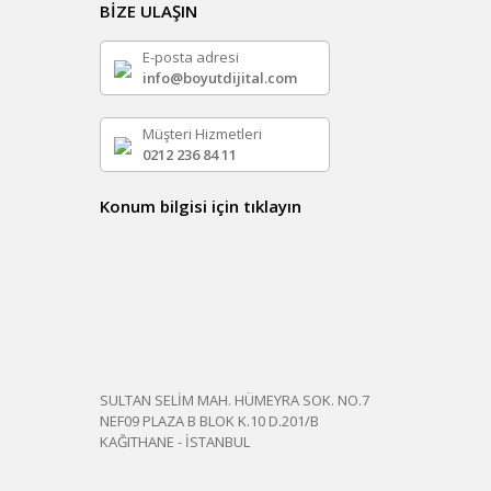
BİZE ULAŞIN
E-posta adresi
info@boyutdijital.com
Müşteri Hizmetleri
0212 236 84 11
Konum bilgisi için tıklayın
SULTAN SELİM MAH. HÜMEYRA SOK. NO.7
NEF09 PLAZA B BLOK K.10 D.201/B
KAĞITHANE - İSTANBUL