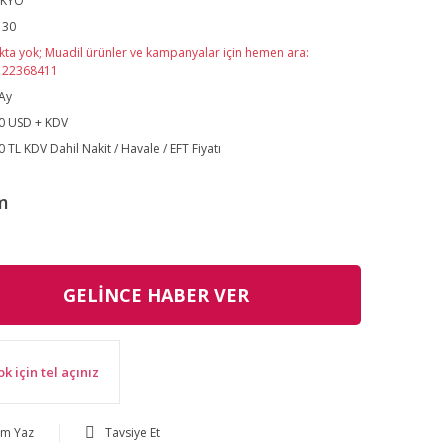
KYO
130
kta yok; Muadil ürünler ve kampanyalar için hemen ara:
122368411
Ay
0 USD + KDV
0 TL KDV Dahil Nakit / Havale / EFT Fiyatı
m
GELİNCE HABER VER
ok için tel açınız
um Yaz
Tavsiye Et