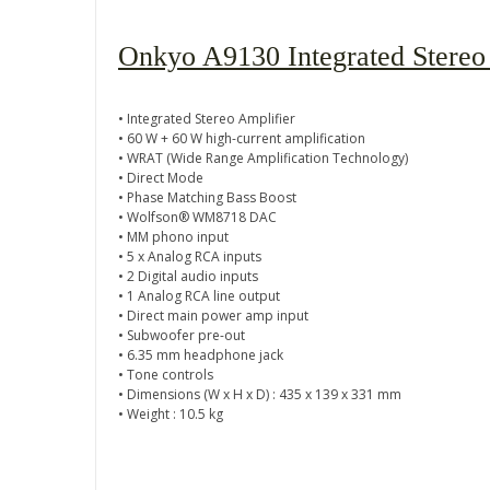
Onkyo A9130 Integrated Stereo 
• Integrated Stereo Amplifier
• 60 W + 60 W high-current amplification
• WRAT (Wide Range Amplification Technology)
• Direct Mode
• Phase Matching Bass Boost
• Wolfson® WM8718 DAC
• MM phono input
• 5 x Analog RCA inputs
• 2 Digital audio inputs
• 1 Analog RCA line output
• Direct main power amp input
• Subwoofer pre-out
• 6.35 mm headphone jack
• Tone controls
• Dimensions (W x H x D) : 435 x 139 x 331 mm
• Weight : 10.5 kg