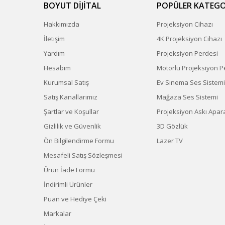
BOYUT DİJİTAL
POPÜLER KATEGO
Hakkımızda
Projeksiyon Cihazı
İletişim
4K Projeksiyon Cihazı
Yardım
Projeksiyon Perdesi
Hesabım
Motorlu Projeksiyon P
Kurumsal Satış
Ev Sinema Ses Sistemi
Satış Kanallarımız
Mağaza Ses Sistemi
Şartlar ve Koşullar
Projeksiyon Askı Apara
Gizlilik ve Güvenlik
3D Gözlük
Ön Bilgilendirme Formu
Lazer TV
Mesafeli Satış Sözleşmesi
Ürün İade Formu
İndirimli Ürünler
Puan ve Hediye Çeki
Markalar