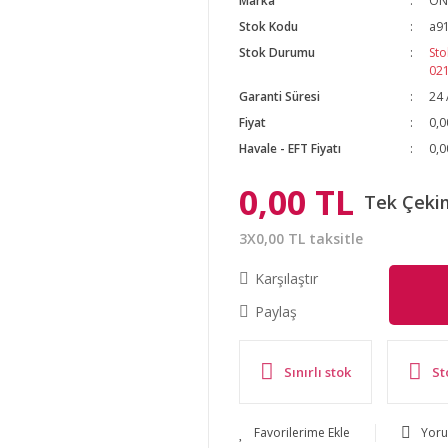
Marka
ON
Stok Kodu
a9
Stok Durumu
Sto
02
Garanti Süresi
24 
Fiyat
0,0
Havale - EFT Fiyatı
0,0
0,00 TL
Tek Çeki
3X0,00 TL taksitle
Karşılaştır
Paylaş
Sınırlı stok
St
Yor