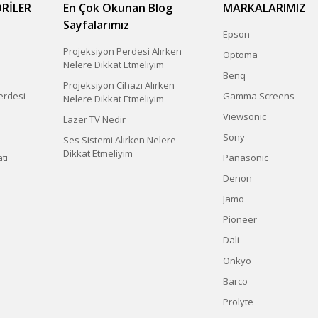
RİLER
En Çok Okunan Blog
MARKALARIMIZ
Sayfalarımız
Epson
Projeksiyon Perdesi Alırken
Optoma
Nelere Dikkat Etmeliyim
Benq
Projeksiyon Cihazı Alırken
erdesi
Gamma Screens
Nelere Dikkat Etmeliyim
Viewsonic
Lazer TV Nedir
Sony
Ses Sistemi Alırken Nelere
Dikkat Etmeliyim
tı
Panasonic
Denon
Jamo
Pioneer
Dali
Onkyo
Barco
Prolyte