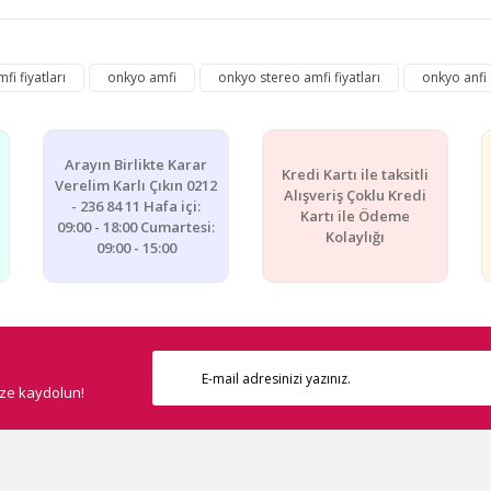
e diğer konularda yetersiz gördüğünüz noktaları öneri formunu kullanarak ta
fi fiyatları
onkyo amfi
onkyo stereo amfi fiyatları
onkyo anfi
Bu ürüne ilk yorumu siz yapın!
Yorum Yaz
Arayın Birlikte Karar
Kredi Kartı ile taksitli
Verelim Karlı Çıkın 0212
Alışveriş Çoklu Kredi
- 236 84 11 Hafa içi:
Kartı ile Ödeme
09:00 - 18:00 Cumartesi:
Kolaylığı
09:00 - 15:00
ize kaydolun!
Gönder