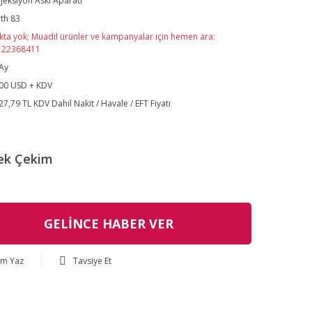
jeksiyon Askı Aparatı
th 83
kta yok; Muadil ürünler ve kampanyalar için hemen ara:
122368411
Ay
00 USD + KDV
27,79 TL KDV Dahil Nakit / Havale / EFT Fiyatı
ek Çekim
GELİNCE HABER VER
um Yaz
Tavsiye Et