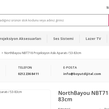
M
rojeksiyon Aksesuarları
Ses Sistemi
Lazer TV
ı
NorthBayou NBT718 Projeksiyon Askı Aparatı / 53-83cm
TELEFON
E-POSTA
0212 236 84 11
info@boyutdijital.com
NorthBayou NBT718 
83cm