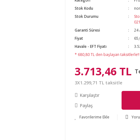
Kategori
Pro
Stok Kodu
nor
Stok Durumu
Sto
02
Garanti Süresi
24 
Fiyat
65,
Havale - EFT Fiyatı
3.5
* 680,80 TL den başlayan taksitlerle!!
3.713,46 TL
T
3X1.299,71 TL taksitle
Karşılaştır
Paylaş
Yor