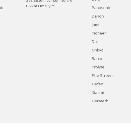
Ses Sistemi Alırken Nelere
Dikkat Etmeliyim
tı
Panasonic
Denon
Jamo
Pioneer
Dali
Onkyo
Barco
Prolyte
Elite Screens
Gefen
Xiaomi
Geratech