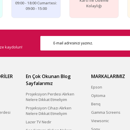
Kartı ile Ödeme
09:00 - 18:00 Cumartesi:
Kolaylığı
09:00 - 15:00
Gönder
ize kaydolun!
RİLER
En Çok Okunan Blog
MARKALARIMIZ
Sayfalarımız
Epson
Projeksiyon Perdesi Alırken
Optoma
Nelere Dikkat Etmeliyim
Benq
Projeksiyon Cihazı Alırken
erdesi
Gamma Screens
Nelere Dikkat Etmeliyim
Viewsonic
Lazer TV Nedir
Sony