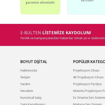
ve Üzeri
garantisi altındadır
E-BÜLTEN
LİSTEMİZE KAYDOLUN!
Yenilik ve kampanyalardan haberdar olmak çin e- bültenim
BOYUT DİJİTAL
POPÜLER KATEGO
Hakkımızda
Projeksiyon Cihazı
İletişim
4K Projeksiyon Cihazı
Yardım
Projeksiyon Perdesi
Hesabım
Motorlu Projeksiyon P
Kurumsal Satış
Ev Sinema Ses Sistemi
Satış Kanallarımız
Mağaza Ses Sistemi