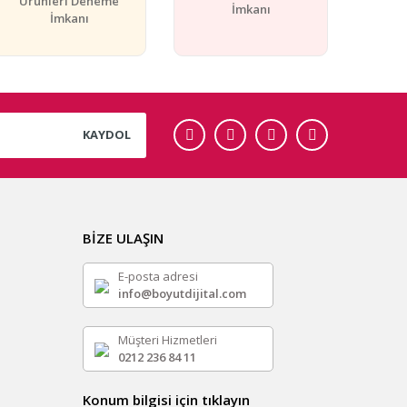
Ürünleri Deneme
İmkanı
İmkanı
KAYDOL
BİZE ULAŞIN
E-posta adresi
info@boyutdijital.com
Müşteri Hizmetleri
0212 236 84 11
Konum bilgisi için tıklayın