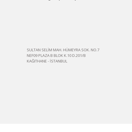
SULTAN SELİM MAH. HÜMEYRA SOK. NO.7
NEF09 PLAZA B BLOK K.10 D.201/B
KAĞITHANE - İSTANBUL