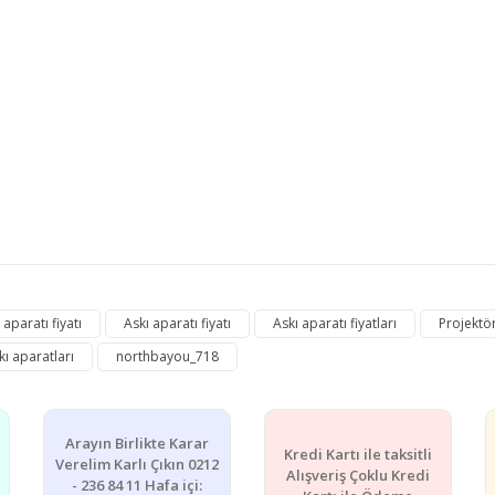
e diğer konularda yetersiz gördüğünüz noktaları öneri formunu kullanarak ta
aparatı fiyatı
Askı aparatı fiyatı
Askı aparatı fiyatları
Projektör
Bu ürüne ilk yorumu siz yapın!
kı aparatları
northbayou_718
Yorum Yaz
Arayın Birlikte Karar
Kredi Kartı ile taksitli
Verelim Karlı Çıkın 0212
Alışveriş Çoklu Kredi
- 236 84 11 Hafa içi: