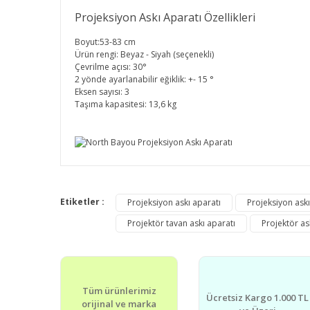
Projeksiyon Askı Aparatı Özellikleri
Boyut:53-83 cm
Ürün rengi: Beyaz - Siyah (seçenekli)
Çevrilme açısı: 30°
2 yönde ayarlanabilir eğiklik: +- 15 °
Eksen sayısı: 3
Taşıma kapasitesi: 13,6 kg
Bu ürünün fiyat bilgisi, resim, ürün açıklamalarında v
beyaz ve siyah seçenekli
Görüş ve önerileriniz için teşekkür ederiz.
Etiketler :
Projeksiyon askı aparatı
Projeksiyon askı 
Projektör tavan askı aparatı
Projektör as
Ürün resmi kalitesiz, bozuk veya görüntülenemiyor.
Ürün açıklamasında eksik bilgiler bulunuyor.
Ürün bilgilerinde hatalar bulunuyor.
Ürün fiyatı diğer sitelerden daha pahalı.
Tüm ürünlerimiz
Ücretsiz Kargo 1.000 TL
orijinal ve marka
Bu ürüne benzer farklı alternatifler olmalı.