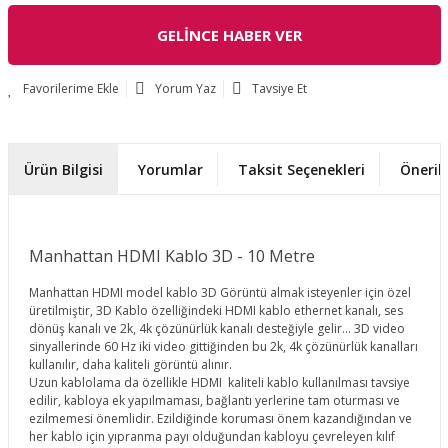
GELİNCE HABER VER
Yorum Yaz
Tavsiye Et
Ürün Bilgisi
Yorumlar
Taksit Seçenekleri
Önerile
Manhattan HDMI Kablo 3D - 10 Metre
Manhattan HDMI model kablo 3D Görüntü almak isteyenler için özel
üretilmiştir, 3D Kablo özelliğindeki HDMI kablo ethernet kanalı, ses
dönüş kanalı ve 2k, 4k çözünürlük kanalı desteğiyle gelir... 3D video
sinyallerinde 60 Hz iki video gittiğinden bu 2k, 4k çözünürlük kanalları
kullanılır, daha kaliteli görüntü alınır.
Uzun kablolama da özellikle HDMI kaliteli kablo kullanılması tavsiye
edilir, kabloya ek yapılmaması, bağlantı yerlerine tam oturması ve
ezilmemesi önemlidir. Ezildiğinde koruması önem kazandığından ve
her kablo için yıpranma payı olduğundan kabloyu çevreleyen kılıf