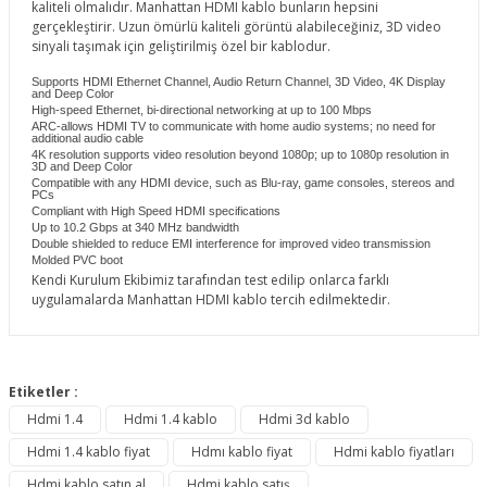
kaliteli olmalıdır. Manhattan HDMI kablo bunların hepsini
gerçekleştirir. Uzun ömürlü kaliteli görüntü alabileceğiniz, 3D video
sinyali taşımak için geliştirilmiş özel bir kablodur.
Supports HDMI Ethernet Channel, Audio Return Channel, 3D Video, 4K Display
and Deep Color
High-speed Ethernet, bi-directional networking at up to 100 Mbps
ARC-allows HDMI TV to communicate with home audio systems; no need for
additional audio cable
4K resolution supports video resolution beyond 1080p; up to 1080p resolution in
3D and Deep Color
Compatible with any HDMI device, such as Blu-ray, game consoles, stereos and
PCs
Compliant with High Speed HDMI specifications
Up to 10.2 Gbps at 340 MHz bandwidth
Double shielded to reduce EMI interference for improved video transmission
Molded PVC boot
Kendi Kurulum Ekibimiz tarafından test edilip onlarca farklı
uygulamalarda Manhattan HDMI kablo tercih edilmektedir.
Bu ürünün fiyat bilgisi, resim, ürün açıklamalarında ve diğer
konularda yetersiz gördüğünüz noktaları öneri formunu
Etiketler :
Bu ürüne ilk yorumu siz yapın!
kullanarak tarafımıza iletebilirsiniz.
Hdmi 1.4
Hdmi 1.4 kablo
Hdmi 3d kablo
Görüş ve önerileriniz için teşekkür ederiz.
Hdmi 1.4 kablo fiyat
Hdmı kablo fiyat
Hdmi kablo fiyatları
Yorum Yaz
Ürün resmi kalitesiz, bozuk veya görüntülenemiyor.
Hdmi kablo satın al
Hdmi kablo satış