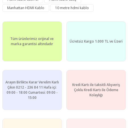
Ürün açıklamasında eksik bilgiler bulunuyor.
Manhattan HDMI Kablo
10 metre hdmi kablo
Ürün bilgilerinde hatalar bulunuyor.
Ürün fiyatı diğer sitelerden daha pahalı.
Bu ürüne benzer farklı alternatifler olmalı.
Tüm ürünlerimiz orijinal ve
Ücretsiz Kargo 1.000 TL ve Üzeri
marka garantisi altındadır
Gönder
Arayın Birlikte Karar Verelim Karlı
Kredi Kartı ile taksitli Alışveriş
Çıkın 0212 - 236 84 11 Hafa içi:
Çoklu Kredi Kartı ile Ödeme
09:00 - 18:00 Cumartesi: 09:00 -
Kolaylığı
15:00