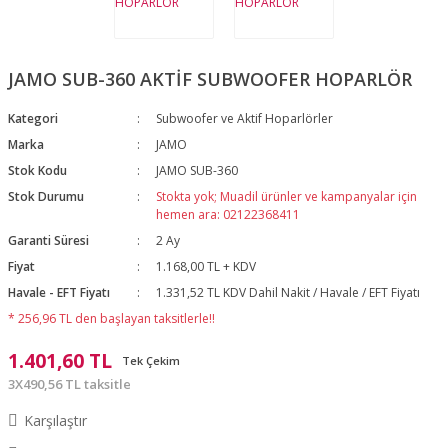
JAMO SUB-360 AKTİF SUBWOOFER HOPARLÖR
Kategori
Subwoofer ve Aktif Hoparlörler
Marka
JAMO
Stok Kodu
JAMO SUB-360
Stok Durumu
Stokta yok; Muadil ürünler ve kampanyalar için
hemen ara: 02122368411
Garanti Süresi
2 Ay
Fiyat
1.168,00 TL + KDV
Havale - EFT Fiyatı
1.331,52 TL KDV Dahil Nakit / Havale / EFT Fiyatı
* 256,96 TL den başlayan taksitlerle!!
1.401,60 TL
Tek Çekim
3X490,56 TL taksitle
Karşılaştır