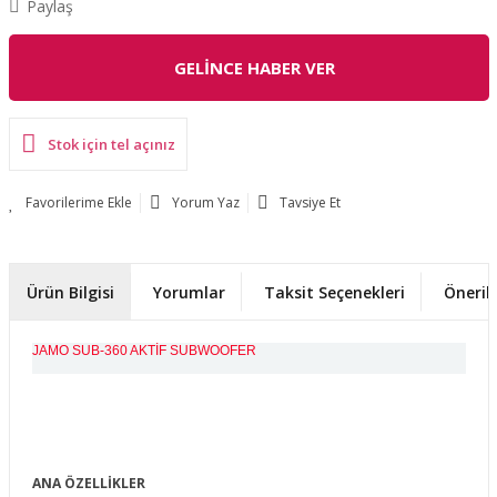
Paylaş
GELİNCE HABER VER
Stok için tel açınız
Yorum Yaz
Tavsiye Et
Ürün Bilgisi
Yorumlar
Taksit Seçenekleri
Önerile
JAMO SUB-360 AKTİF SUBWOOFER
ANA ÖZELLİKLER