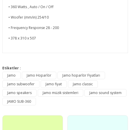
• 360 Watts , Auto / On / Off
• Woofer (mm/in) 254/10
• Frequency Response 28 - 200
• 378 x 310 x 507
Bu ürünün fiyat bilgisi, resim, ürün açıklamalarında ve diğer
konularda yetersiz gördüğünüz noktaları öneri formunu
Etiketler :
Bu ürüne ilk yorumu siz yapın!
kullanarak tarafımıza iletebilirsiniz.
Jamo
Jamo Hoparlör
Jamo hoparlör Fiyatları
Görüş ve önerileriniz için teşekkür ederiz.
Jamo subwoofer
Jamo fiyat
Jamo classic
Yorum Yaz
Ürün resmi kalitesiz, bozuk veya görüntülenemiyor.
Jamo speakers
Jamo müzik sistemleri
Jamo sound system
Ürün açıklamasında eksik bilgiler bulunuyor.
JAMO SUB-360
Ürün bilgilerinde hatalar bulunuyor.
Ürün fiyatı diğer sitelerden daha pahalı.
Bu ürüne benzer farklı alternatifler olmalı.