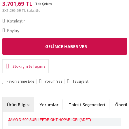
3.701,69 TL
Tek Çekim
3X1.295,59 TL taksitle
Karşılaştır
Paylaş
GELİNCE HABER VER
Stok için tel açınız
Yorum Yaz
Tavsiye Et
Ürün Bilgisi
Yorumlar
Taksit Seçenekleri
Önerile
JAMO D-600 SUR LEFT/RIGHT HOPARLÖR (ADET)