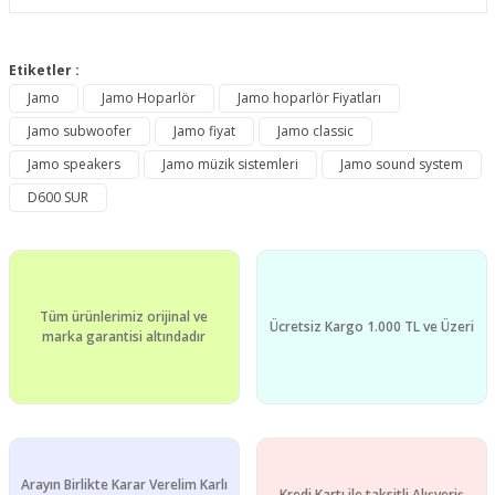
Bu ürünün fiyat bilgisi, resim, ürün açıklamalarında ve diğer
konularda yetersiz gördüğünüz noktaları öneri formunu
Etiketler :
Bu ürüne ilk yorumu siz yapın!
kullanarak tarafımıza iletebilirsiniz.
Jamo
Jamo Hoparlör
Jamo hoparlör Fiyatları
Görüş ve önerileriniz için teşekkür ederiz.
Jamo subwoofer
Jamo fiyat
Jamo classic
Yorum Yaz
Ürün resmi kalitesiz, bozuk veya görüntülenemiyor.
Jamo speakers
Jamo müzik sistemleri
Jamo sound system
Ürün açıklamasında eksik bilgiler bulunuyor.
D600 SUR
Ürün bilgilerinde hatalar bulunuyor.
Ürün fiyatı diğer sitelerden daha pahalı.
Bu ürüne benzer farklı alternatifler olmalı.
Tüm ürünlerimiz orijinal ve
Ücretsiz Kargo 1.000 TL ve Üzeri
marka garantisi altındadır
Gönder
Arayın Birlikte Karar Verelim Karlı
Kredi Kartı ile taksitli Alışveriş