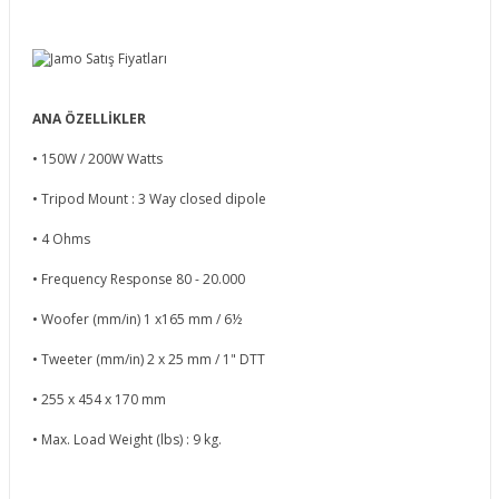
ANA ÖZELLİKLER
• 150W / 200W Watts
• Tripod Mount : 3 Way closed dipole
• 4 Ohms
• Frequency Response 80 - 20.000
• Woofer (mm/in) 1 x165 mm / 6½
• Tweeter (mm/in) 2 x 25 mm / 1" DTT
• 255 x 454 x 170 mm
• Max. Load Weight (lbs) : 9 kg.