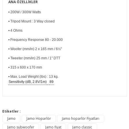
ANA ÖZELLİKLER
• 200W / 300W Watts
• Tripod Mount : 3 Way closed
• 4 Ohms
• Frequency Response 80 - 20.000
• Woofer (mm/in) 2 x 165 mm / 6½"
• Tweeter (mm/in) 25 mm / 1" DTT
• 315 x 600 x 170 mm
• Max. Load Weight (lbs) : 13 kg.
Sensitivity (dB, 2.8V/1m)
89
Bu ürünün fiyat bilgisi, resim, ürün açıklamalarında ve diğer
konularda yetersiz gördüğünüz noktaları öneri formunu
Etiketler :
Bu ürüne ilk yorumu siz yapın!
kullanarak tarafımıza iletebilirsiniz.
Jamo
Jamo Hoparlör
Jamo hoparlör Fiyatları
Görüş ve önerileriniz için teşekkür ederiz.
Jamo subwoofer
Jamo fiyat
Jamo classic