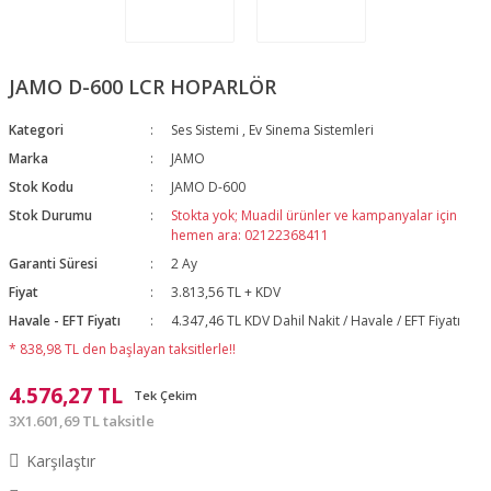
JAMO D-600 LCR HOPARLÖR
Kategori
Ses Sistemi
,
Ev Sinema Sistemleri
Marka
JAMO
Stok Kodu
JAMO D-600
Stok Durumu
Stokta yok; Muadil ürünler ve kampanyalar için
hemen ara: 02122368411
Garanti Süresi
2 Ay
Fiyat
3.813,56 TL + KDV
Havale - EFT Fiyatı
4.347,46 TL KDV Dahil Nakit / Havale / EFT Fiyatı
* 838,98 TL den başlayan taksitlerle!!
4.576,27 TL
Tek Çekim
3X1.601,69 TL taksitle
Karşılaştır