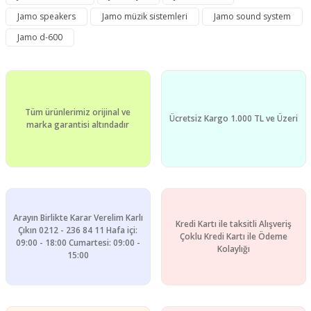
Yorum Yaz
Ürün resmi kalitesiz, bozuk veya görüntülenemiyor.
Jamo speakers
Jamo müzik sistemleri
Jamo sound system
Ürün açıklamasında eksik bilgiler bulunuyor.
Jamo d-600
Ürün bilgilerinde hatalar bulunuyor.
Ürün fiyatı diğer sitelerden daha pahalı.
Bu ürüne benzer farklı alternatifler olmalı.
Tüm ürünlerimiz orijinal ve
Ücretsiz Kargo 1.000 TL ve Üzeri
marka garantisi altındadır
Gönder
Arayın Birlikte Karar Verelim Karlı
Kredi Kartı ile taksitli Alışveriş
Çıkın 0212 - 236 84 11 Hafa içi:
Çoklu Kredi Kartı ile Ödeme
09:00 - 18:00 Cumartesi: 09:00 -
Kolaylığı
15:00