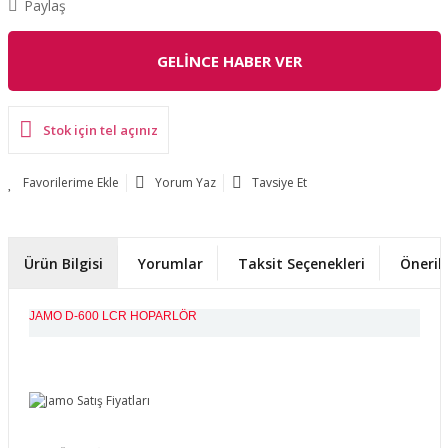
Paylaş
GELİNCE HABER VER
Stok için tel açınız
Yorum Yaz
Tavsiye Et
Ürün Bilgisi
Yorumlar
Taksit Seçenekleri
Önerile
JAMO D-600 LCR HOPARLÖR