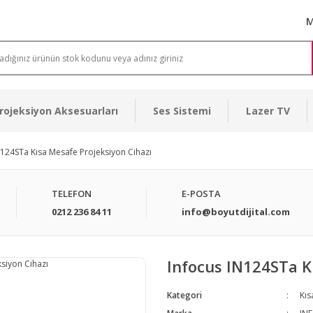
M
rojeksiyon Aksesuarları
Ses Sistemi
Lazer TV
N124STa Kısa Mesafe Projeksiyon Cihazı
TELEFON
E-POSTA
0212 236 84 11
info@boyutdijital.com
Infocus IN124STa K
Kategori
Kıs