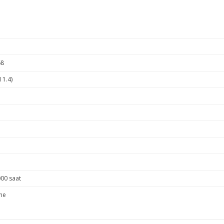
68
 1.4)
000 saat
ne