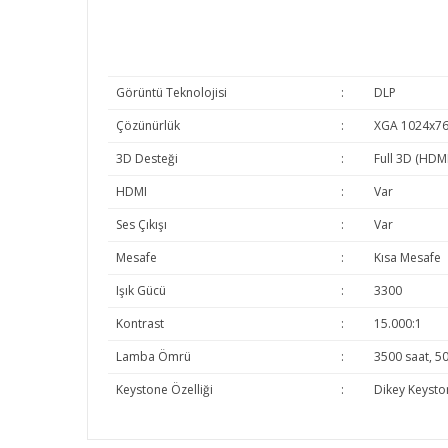
Görüntü Teknolojisi
:
DLP
Çözünürlük
:
XGA 1024x7
3D Desteği
:
Full 3D (HDMI
HDMI
:
Var
Ses Çıkışı
:
Var
Mesafe
:
Kısa Mesafe
Işık Gücü
:
3300
Kontrast
:
15.000:1
Lamba Ömrü
:
3500 saat, 5
Keystone Özelliği
:
Dikey Keysto