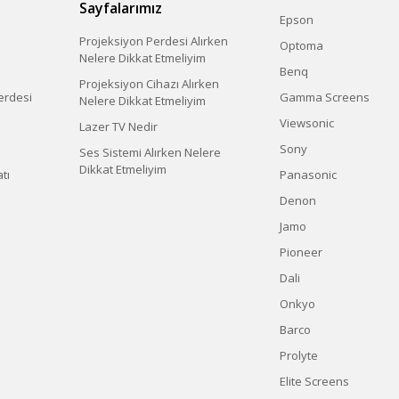
Sayfalarımız
Epson
Projeksiyon Perdesi Alırken
Optoma
Nelere Dikkat Etmeliyim
Benq
Projeksiyon Cihazı Alırken
erdesi
Gamma Screens
Nelere Dikkat Etmeliyim
Viewsonic
Lazer TV Nedir
Sony
Ses Sistemi Alırken Nelere
Dikkat Etmeliyim
tı
Panasonic
Denon
Jamo
Pioneer
Dali
Onkyo
Barco
Prolyte
Elite Screens