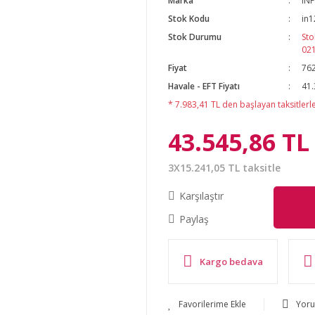
Marka
IN
Stok Kodu
in1
Stok Durumu
Sto
02
Fiyat
762
Havale - EFT Fiyatı
41.
* 7.983,41 TL den başlayan taksitlerle
43.545,86 TL
3X15.241,05 TL taksitle
Karşılaştır
Paylaş
Kargo bedava
Yor