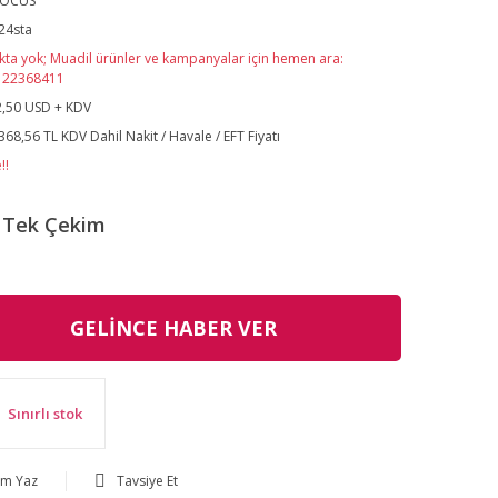
FOCUS
24sta
kta yok; Muadil ürünler ve kampanyalar için hemen ara:
122368411
,50 USD + KDV
368,56 TL KDV Dahil Nakit / Havale / EFT Fiyatı
!!
Tek Çekim
GELİNCE HABER VER
Sınırlı stok
um Yaz
Tavsiye Et