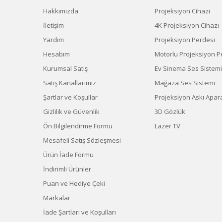
Hakkımızda
Projeksiyon Cihazı
İletişim
4K Projeksiyon Cihazı
Yardım
Projeksiyon Perdesi
Hesabım
Motorlu Projeksiyon P
Kurumsal Satış
Ev Sinema Ses Sistemi
Satış Kanallarımız
Mağaza Ses Sistemi
Şartlar ve Koşullar
Projeksiyon Askı Apara
Gizlilik ve Güvenlik
3D Gözlük
Ön Bilgilendirme Formu
Lazer TV
Mesafeli Satış Sözleşmesi
Ürün İade Formu
İndirimli Ürünler
Puan ve Hediye Çeki
Markalar
İade Şartları ve Koşulları