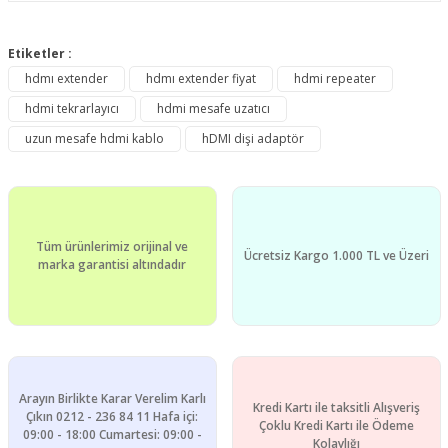
Bu ürünün fiyat bilgisi, resim, ürün açıklamalarında ve diğer
konularda yetersiz gördüğünüz noktaları öneri formunu
Etiketler :
Bu ürüne ilk yorumu siz yapın!
kullanarak tarafımıza iletebilirsiniz.
hdmı extender
hdmı extender fiyat
hdmi repeater
Görüş ve önerileriniz için teşekkür ederiz.
hdmi tekrarlayıcı
hdmi mesafe uzatıcı
Yorum Yaz
Ürün resmi kalitesiz, bozuk veya görüntülenemiyor.
uzun mesafe hdmi kablo
hDMI dişi adaptör
Ürün açıklamasında eksik bilgiler bulunuyor.
Ürün bilgilerinde hatalar bulunuyor.
Ürün fiyatı diğer sitelerden daha pahalı.
Tüm ürünlerimiz orijinal ve
Bu ürüne benzer farklı alternatifler olmalı.
Ücretsiz Kargo 1.000 TL ve Üzeri
marka garantisi altındadır
Gönder
Arayın Birlikte Karar Verelim Karlı
Kredi Kartı ile taksitli Alışveriş
Çıkın 0212 - 236 84 11 Hafa içi:
Çoklu Kredi Kartı ile Ödeme
09:00 - 18:00 Cumartesi: 09:00 -
Kolaylığı