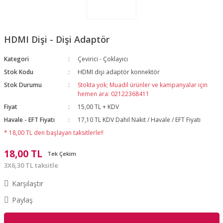
HDMI Dişi - Dişi Adaptör
Kategori
Çevirici - Çoklayıcı
Stok Kodu
HDMI dişi adaptör konnektör
Stok Durumu
Stokta yok; Muadil ürünler ve kampanyalar için
hemen ara: 02122368411
Fiyat
15,00 TL + KDV
Havale - EFT Fiyatı
17,10 TL KDV Dahil Nakit / Havale / EFT Fiyatı
* 18,00 TL den başlayan taksitlerle!!
18,00 TL
Tek Çekim
3X6,30 TL taksitle
Karşılaştır
Paylaş