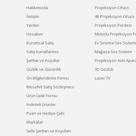
Hakkımızda
Projeksiyon Cihazı
İletişim
4K Projeksiyon Cihazı
Yardım
Projeksiyon Perdesi
Hesabım
Motorlu Projeksiyon P
Kurumsal Satış
Ev Sinema Ses Sistemi
Satış Kanallarımız
Mağaza Ses Sistemi
Şartlar ve Koşullar
Projeksiyon Askı Apara
Gizlilik ve Güvenlik
3D Gözlük
Ön Bilgilendirme Formu
Lazer TV
Mesafeli Satış Sözleşmesi
Ürün İade Formu
İndirimli Ürünler
Puan ve Hediye Çeki
Markalar
İade Şartları ve Koşulları