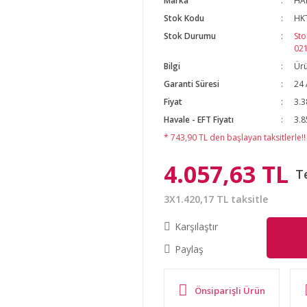
Marka
HA
Stok Kodu
HK
Stok Durumu
Sto
02
Bilgi
Ürü
Garanti Süresi
24 
Fiyat
3.3
Havale - EFT Fiyatı
3.8
* 743,90 TL den başlayan taksitlerle!!
4.057,63 TL
T
3X1.420,17 TL taksitle
Karşılaştır
Paylaş
Önsiparişli Ürün