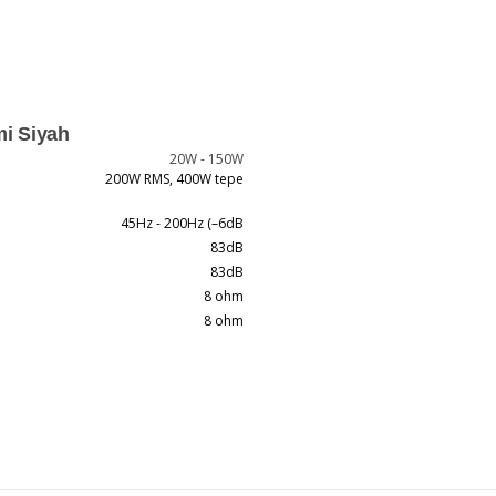
i Siyah
20W - 150W
200W RMS, 400W tepe
45Hz - 200Hz (–6dB
83dB
83dB
8 ohm
8 ohm