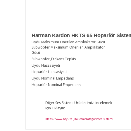
Harman Kardon HKTS 65 Hoparlör Sistem
Uydu Maksimum Önerilen Amplifikatör Gücü
Subwoofer Maksimum Önerilen Amplifikatör
Gücü
Subwoofer_Frekans Tepkisi
Uydu Hassasiyeti
Hoparlör Hassasiyeti
Uydu Nominal Empedansı
Hoparlör Nominal Empedansı
Diğer Ses Sistemi Ürünlerimizi İncelemek
için Tıklayın:
https://www.boyutdijital.com/kategori/ses-sistemi