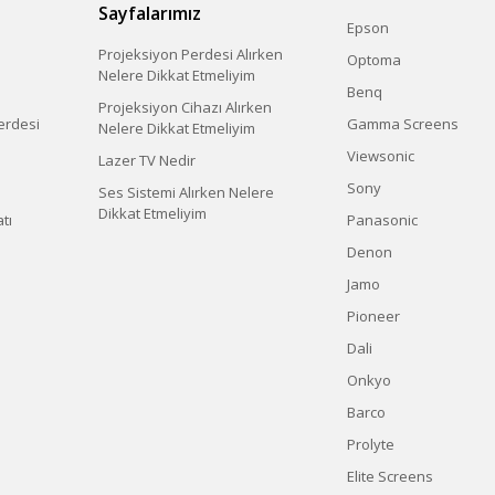
Sayfalarımız
Epson
Projeksiyon Perdesi Alırken
Optoma
Nelere Dikkat Etmeliyim
Benq
Projeksiyon Cihazı Alırken
erdesi
Gamma Screens
Nelere Dikkat Etmeliyim
Viewsonic
Lazer TV Nedir
Sony
Ses Sistemi Alırken Nelere
Dikkat Etmeliyim
tı
Panasonic
Denon
Jamo
Pioneer
Dali
Onkyo
Barco
Prolyte
Elite Screens