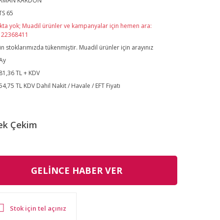
RMAN KARDON
TS 65
kta yok; Muadil ürünler ve kampanyalar için hemen ara:
122368411
n stoklarımızda tükenmiştir. Muadil ürünler için arayınız
Ay
81,36 TL + KDV
54,75 TL KDV Dahil Nakit / Havale / EFT Fiyatı
ek Çekim
GELİNCE HABER VER
Stok için tel açınız