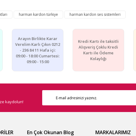
e diğer konularda yetersiz gördüğünüz noktaları öneri formunu kullanarak ta
tları
harman kardon türkiye
harman kardon ses sistemleri
Bu ürüne ilk yorumu siz yapın!
Yorum Yaz
Arayın Birlikte Karar
Kredi Kartı ile taksitli
Verelim Karlı Çıkın 0212
Alışveriş Çoklu Kredi
- 236 84 11 Hafa içi:
Kartı ile Ödeme
09:00 - 18:00 Cumartesi:
Kolaylığı
09:00 - 15:00
ize kaydolun!
Gönder
RİLER
En Çok Okunan Blog
MARKALARIMIZ