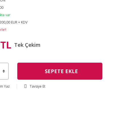
SON
00
kta var
200,00 EUR + KDV
le!!
 TL
Tek Çekim
SEPETE EKLE
um Yaz
Tavsiye Et