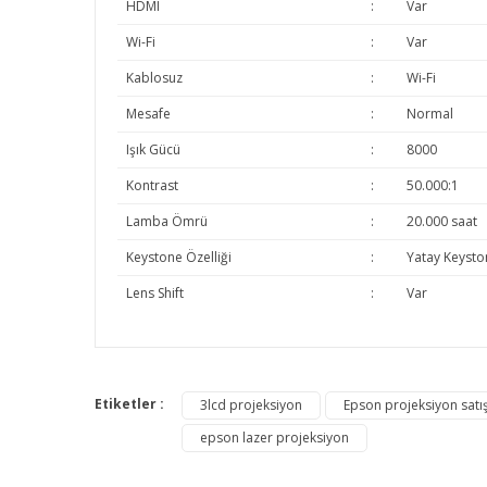
HDMI
:
Var
Wi-Fi
:
Var
Kablosuz
:
Wi-Fi
Mesafe
:
Normal
Işık Gücü
:
8000
Kontrast
:
50.000:1
Lamba Ömrü
:
20.000 saat
Keystone Özelliği
:
Yatay Keysto
Lens Shift
:
Var
Bu ürünün fiyat bilgisi, resim, ürün açıklamalarında v
Görüş ve önerileriniz için teşekkür ederiz.
Etiketler :
3lcd projeksiyon
Epson projeksiyon satı
epson lazer projeksiyon
Ürün resmi kalitesiz, bozuk veya görüntülenemiyor.
Ürün açıklamasında eksik bilgiler bulunuyor.