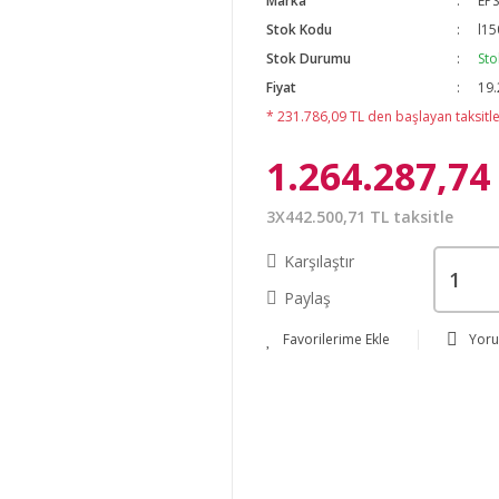
Marka
EP
Stok Kodu
l15
Stok Durumu
Sto
Fiyat
19.
* 231.786,09 TL den başlayan taksitler
1.264.287,74
3X442.500,71 TL taksitle
Karşılaştır
Paylaş
Yor