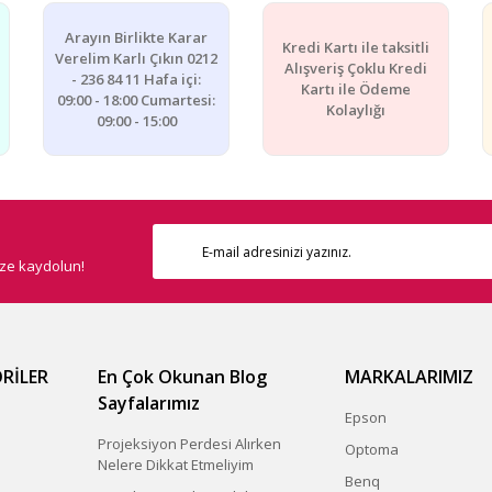
Arayın Birlikte Karar
Kredi Kartı ile taksitli
Verelim Karlı Çıkın 0212
Alışveriş Çoklu Kredi
- 236 84 11 Hafa içi:
Kartı ile Ödeme
09:00 - 18:00 Cumartesi:
Kolaylığı
09:00 - 15:00
Gönder
ize kaydolun!
RİLER
En Çok Okunan Blog
MARKALARIMIZ
Sayfalarımız
Epson
Projeksiyon Perdesi Alırken
Optoma
Nelere Dikkat Etmeliyim
Benq