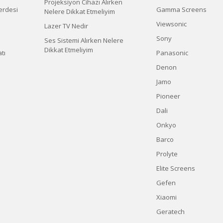
Projeksiyon Cihazı Alırken
erdesi
Gamma Screens
Nelere Dikkat Etmeliyim
Viewsonic
Lazer TV Nedir
Sony
Ses Sistemi Alırken Nelere
Dikkat Etmeliyim
tı
Panasonic
Denon
Jamo
Pioneer
Dali
Onkyo
Barco
Prolyte
Elite Screens
Gefen
Xiaomi
Geratech