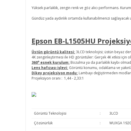
Yüksek parlaklık, zengin renk ve göz alıcı performans. Kurumsal v
Gündüz yada aydınlık ortamda kullanabilmenizi sağlayacak uy
Epson EB-L1505HU Projeksiyo
Üstün görüntü kalitesi:
3LCD teknolojisi; üstün beyaz den
4K zenginleştirmesi ile HD görüntüler: Gerçek 4K etkisi için ola
360⁰ esnek kurulum:
Bozulma ya da parlaklık kaybı olmad
Lens hafızası işlevi:
Görüntü konumu, odaklama ve yakınlaşt
Dikey projeksiyon modu:
Lambayı değiştirmeden modlar a
Projeksiyon oranı :
1,44 - 2,33:1
Görüntü Teknolojisi
:
3LCD
Çözünürlük
:
WUXGA 1920x