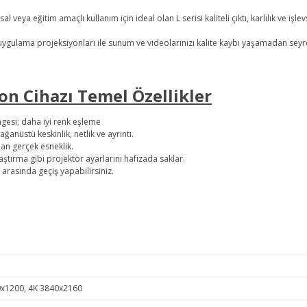
eya eğitim amaçlı kullanım için ideal olan L serisi kaliteli çıktı, karlılık ve işlev
gulama projeksiyonları ile sunum ve videolarınızı kalite kaybı yaşamadan seyred
n Cihazı Temel Özellikler
gesi; daha iyi renk eşleme
ğanüstü keskinlik, netlik ve ayrıntı.
an gerçek esneklik.
ırma gibi projektör ayarlarını hafızada saklar.
rasında geçiş yapabilirsiniz.
1200, 4K 3840x2160