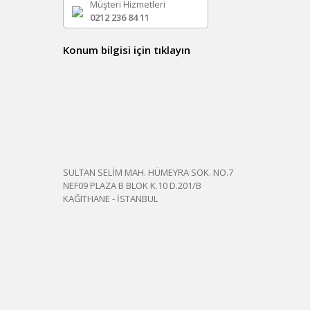
Müşteri Hizmetleri
0212 236 84 11
Konum bilgisi için tıklayın
SULTAN SELİM MAH. HÜMEYRA SOK. NO.7
NEF09 PLAZA B BLOK K.10 D.201/B
KAĞITHANE - İSTANBUL