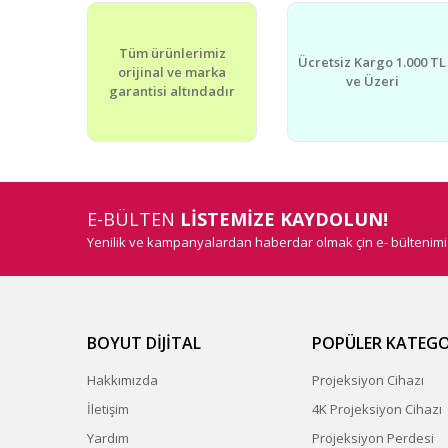
Ürün bilgilerinde hatalar bulunuyor.
Tüm ürünlerimiz
Ürün fiyatı diğer sitelerden daha pahalı.
Ücretsiz Kargo 1.000 TL
orijinal ve marka
Bu ürüne benzer farklı alternatifler olmalı.
ve Üzeri
garantisi altındadır
E-BÜLTEN
LİSTEMİZE KAYDOLUN!
Yenilik ve kampanyalardan haberdar olmak çin e- bültenim
BOYUT DİJİTAL
POPÜLER KATEGO
Hakkımızda
Projeksiyon Cihazı
İletişim
4K Projeksiyon Cihazı
Yardım
Projeksiyon Perdesi