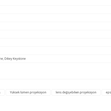
ne, Dikey Keystone
e diğer konularda yetersiz gördüğünüz noktaları öneri formunu kullanarak ta
ş
Yüksek lümen projeksiyon
lens değişebilwn projeksiyon
eps
Bu ürüne ilk yorumu siz yapın!
Yorum Yaz