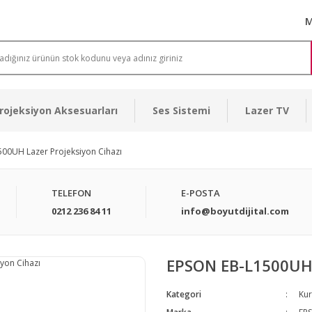
M
rojeksiyon Aksesuarları
Ses Sistemi
Lazer TV
00UH Lazer Projeksiyon Cihazı
TELEFON
E-POSTA
0212 236 84 11
info@boyutdijital.com
EPSON EB-L1500UH L
Kategori
Kur