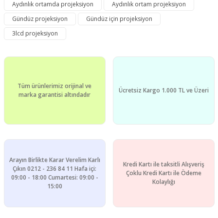
Ürün resmi kalitesiz, bozuk veya görüntülenemiyor.
Aydınlık ortamda projeksiyon
Aydınlık ortam projeksiyon
Ürün açıklamasında eksik bilgiler bulunuyor.
Gündüz projeksiyon
Gündüz için projeksiyon
Ürün bilgilerinde hatalar bulunuyor.
3lcd projeksiyon
Ürün fiyatı diğer sitelerden daha pahalı.
Bu ürüne benzer farklı alternatifler olmalı.
Tüm ürünlerimiz orijinal ve
Ücretsiz Kargo 1.000 TL ve Üzeri
marka garantisi altındadır
Gönder
Arayın Birlikte Karar Verelim Karlı
Kredi Kartı ile taksitli Alışveriş
Çıkın 0212 - 236 84 11 Hafa içi:
Çoklu Kredi Kartı ile Ödeme
09:00 - 18:00 Cumartesi: 09:00 -
Kolaylığı
15:00