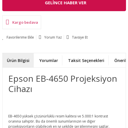
GELİNCE HABER VER
Kargo bedava
Yorum Yaz
Tavsiye Et
Ürün Bilgisi
Yorumlar
Taksit Seçenekleri
Önerile
Epson EB-4650 Projeksiyon
Cihazı
EB-4650 yüksek çözünürlüklü resim kalitesi ve 5.000:1 kontrast
oranına sahiptir. Bu da önemli sunumlarınızın ve diğer
projeksiyonların olabilecek en iyi şekilde sergilenmesini sağlar.