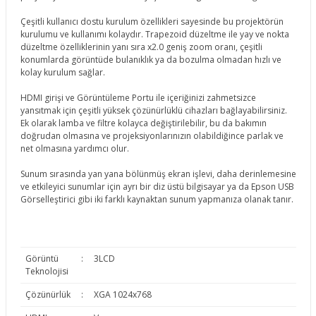
Çeşitli kullanıcı dostu kurulum özellikleri sayesinde bu projektörün
kurulumu ve kullanımı kolaydır. Trapezoid düzeltme ile yay ve nokta
düzeltme özelliklerinin yanı sıra x2.0 geniş zoom oranı, çeşitli
konumlarda görüntüde bulanıklık ya da bozulma olmadan hızlı ve
kolay kurulum sağlar.
HDMI girişi ve Görüntüleme Portu ile içeriğinizi zahmetsizce
yansıtmak için çeşitli yüksek çözünürlüklü cihazları bağlayabilirsiniz.
Ek olarak lamba ve filtre kolayca değiştirilebilir, bu da bakımın
doğrudan olmasına ve projeksiyonlarınızın olabildiğince parlak ve
net olmasına yardımcı olur.
Sunum sırasında yan yana bölünmüş ekran işlevi, daha derinlemesine
ve etkileyici sunumlar için ayrı bir diz üstü bilgisayar ya da Epson USB
Görselleştirici gibi iki farklı kaynaktan sunum yapmanıza olanak tanır.
Görüntü
:
3LCD
Teknolojisi
Çözünürlük
:
XGA 1024x768