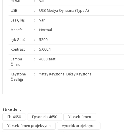
HDMI
:
Var
USB
:
USB Medya Oynatma (Type A)
Ses Çıkışı
:
Var
Mesafe
:
Normal
Işık Gücü
:
5200
Kontrast
:
5.000:1
Lamba
:
4000 saat
Ömrü
Keystone
:
Yatay Keystone, Dikey Keystone
Özelliği
Bu ürünün fiyat bilgisi, resim, ürün açıklamalarında ve diğer
konularda yetersiz gördüğünüz noktaları öneri formunu
Etiketler :
Bu ürüne ilk yorumu siz yapın!
kullanarak tarafımıza iletebilirsiniz.
Eb-4650
Epson eb-4650
Yüksek lümen
Görüş ve önerileriniz için teşekkür ederiz.
Yüksek lümen projeksiyon
Aydınlık projeksiyon
Yorum Yaz