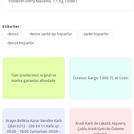
Polistiren (HIPS) Malzeme, 1,1 Kg, ( Adet )
Bu ürünün fiyat bilgisi, resim, ürün açıklamalarında ve diğer
konularda yetersiz gördüğünüz noktaları öneri formunu
Etiketler :
Bu ürüne ilk yorumu siz yapın!
kullanarak tarafımıza iletebilirsiniz.
denox
denox sarkıt tip hoparlör
sarkıt hoparlör
Görüş ve önerileriniz için teşekkür ederiz.
denox hoparlör
Yorum Yaz
Ürün resmi kalitesiz, bozuk veya görüntülenemiyor.
Ürün açıklamasında eksik bilgiler bulunuyor.
Ürün bilgilerinde hatalar bulunuyor.
Tüm ürünlerimiz orijinal ve
Ürün fiyatı diğer sitelerden daha pahalı.
Ücretsiz Kargo 1.000 TL ve Üzeri
marka garantisi altındadır
Bu ürüne benzer farklı alternatifler olmalı.
Arayın Birlikte Karar Verelim Karlı
Kredi Kartı ile taksitli Alışveriş
Gönder
Çıkın 0212 - 236 84 11 Hafa içi:
Çoklu Kredi Kartı ile Ödeme
09:00 - 18:00 Cumartesi: 09:00 -