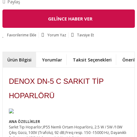
Paylaş
GELİNCE HABER VER
Yorum Yaz
Tavsiye Et
Ürün Bilgisi
Yorumlar
Taksit Seçenekleri
Önerile
DENOX DN-5 C SARKIT TİP
HOPARLÖRÜ
ANA ÖZELLİKLER
Sarkıt Tip Hoparlör,IP55 Nemli Ortam Hoparlörü, 2.5 W / 5W /10W
Çıkış Gücü, 100V (Trafolu), 92 dB,Freq resp. 150 -15000 Hz, Dayanıklı