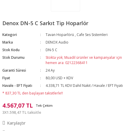
Denox DN-5 C Sarkıt Tip Hoparlör
Kategori
Tavan Hoparlörü
,
Cafe Ses Sistemleri
Marka
DENOX Audio
Stok Kodu
DN-5 C
Stok Durumu
Stokta yok; Muadil ürünler ve kampanyalar için
hemen ara: 02122368411
Garanti Süresi
24 Ay
Fiyat
80,00 USD + KDV
Havale - EFT Fiyatı
4.338,71 TL KDV Dahil Nakit / Havale / EFT Fiyatı
* 837,30 TL den başlayan taksitlerle!!
4.567,07 TL
Tek Çekim
3X1.598,47 TL taksitle
Karşılaştır