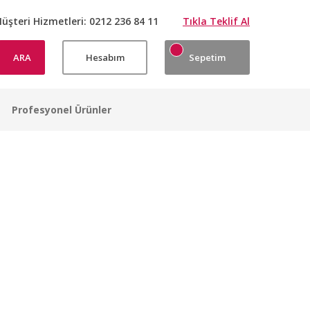
üşteri Hizmetleri:
0212 236 84 11
Tıkla Teklif Al
ARA
Hesabım
Sepetim
Profesyonel Ürünler