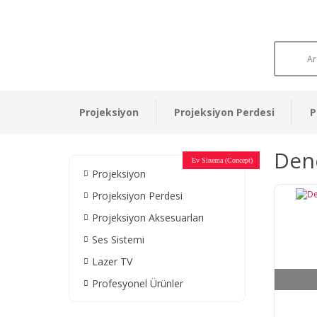
Projeksiyon
Projeksiyon Perdesi
P
Deno
Otel Sinema Salonları
Ev Sinema (Concept)
Devlet Kurumları
Restaurant - Cafe
Ev Sinema
Ev Sinema
Ev Sinema
Ev Sinema
Ev Sinema
Müzeler
Projeksiyon
Projeksiyon Perdesi
Projeksiyon Aksesuarları
Ses Sistemi
Lazer TV
Profesyonel Ürünler