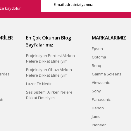
ize kaydolun!
RİLER
En Çok Okunan Blog
MARKALARIMIZ
Sayfalarımız
Epson
Projeksiyon Perdesi Alırken
Optoma
Nelere Dikkat Etmeliyim
Benq
Projeksiyon Cihazı Alırken
erdesi
Gamma Screens
Nelere Dikkat Etmeliyim
Viewsonic
Lazer TV Nedir
Sony
Ses Sistemi Alırken Nelere
Dikkat Etmeliyim
tı
Panasonic
Denon
Jamo
Pioneer