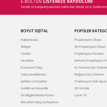
E-BÜLTEN
LİSTEMİZE KAYDOLUN!
Yenilik ve kampanyalardan haberdar olmak çin e- bültenim
BOYUT DİJİTAL
POPÜLER KATEGO
Hakkımızda
Projeksiyon Cihazı
İletişim
4K Projeksiyon Cihazı
Yardım
Projeksiyon Perdesi
Hesabım
Motorlu Projeksiyon P
Kurumsal Satış
Ev Sinema Ses Sistemi
Satış Kanallarımız
Mağaza Ses Sistemi
Şartlar ve Koşullar
Projeksiyon Askı Apara
Gizlilik ve Güvenlik
3D Gözlük
Ön Bilgilendirme Formu
Lazer TV
Mesafeli Satış Sözleşmesi