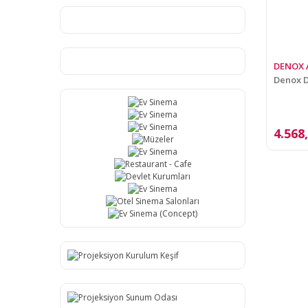
DENOX 
Denox D
4.568