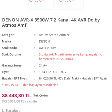
DENON AVR-X 3500W 7.2 Kanal 4K AVR Dolby
Atmos Amfi
Kategori
AVR ve Stereo Amfiler
Marka
DENON
Stok Kodu
avr-x3500W
Stok Durumu
Stokta yok; Muadil ürünler ve kampanyalar için
hemen ara: 02122368411
Garanti Süresi
24 Ay
Fiyat
1.343,22 EUR + KDV
Havale - EFT Fiyatı
84.026,36 TL KDV Dahil Nakit / Havale / EFT Fiyatı
* 16.215,61 TL den başlayan taksitlerle!!
88.448,80 TL
Tek Çekim
3X30.957,08 TL taksitle
Karşılaştır