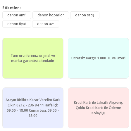
Bu ürünün fiyat bilgisi, resim, ürün açıklamalarında ve diğer
konularda yetersiz gördüğünüz noktaları öneri formunu
Etiketler :
Bu ürüne ilk yorumu siz yapın!
kullanarak tarafımıza iletebilirsiniz.
denon amfi
denon hoparlör
denon satış
Görüş ve önerileriniz için teşekkür ederiz.
denon fiyat
denon avr
Yorum Yaz
Ürün resmi kalitesiz, bozuk veya görüntülenemiyor.
Ürün açıklamasında eksik bilgiler bulunuyor.
Ürün bilgilerinde hatalar bulunuyor.
Tüm ürünlerimiz orijinal ve
Ürün fiyatı diğer sitelerden daha pahalı.
Ücretsiz Kargo 1.000 TL ve Üzeri
marka garantisi altındadır
Bu ürüne benzer farklı alternatifler olmalı.
Arayın Birlikte Karar Verelim Karlı
Kredi Kartı ile taksitli Alışveriş
Gönder
Çıkın 0212 - 236 84 11 Hafa içi:
Çoklu Kredi Kartı ile Ödeme
09:00 - 18:00 Cumartesi: 09:00 -
Kolaylığı
15:00