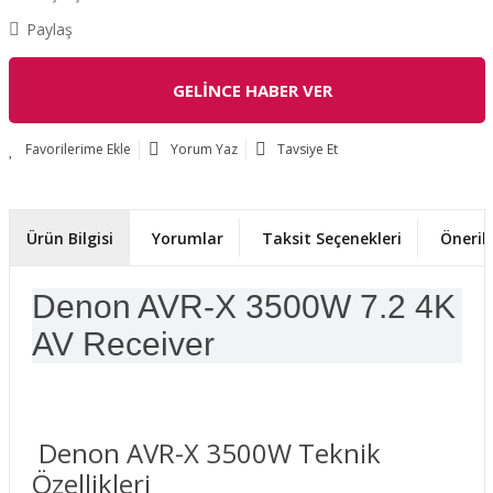
Paylaş
GELİNCE HABER VER
Yorum Yaz
Tavsiye Et
Ürün Bilgisi
Yorumlar
Taksit Seçenekleri
Önerile
Denon AVR-X 3500W 7.2 4K
AV Receiver
Denon AVR-X 3500W Teknik
Özellikleri