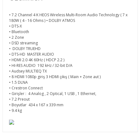
• 7.2 Channel 4 K HEOS Wireless Multi-Room Audio Technology ( 7 x
180W ( 4 - 16 Ohms ) • DOLBY ATMOS
• DTS-X
• Bluetooth
• 2 Zone
• DSD streaming
• DOLBY TRUEHD
• DTS-HD MASTER AUDIO
• HDMI 2.0 4K 60Hz ( HDCP 2.2 )
• HI-RES AUDIO 192 kHz / 32-bit D/A
• Audsey MULTIEQ TX
• 8 HDMI 1080p giriş 3 HDMI çıkış ( Main + Zone aut )
• 1.5 DLNA
• Crestron Connect
• Girişler : 4 Analog , 2 Optical, 1 USB , 1 Ethernet,
• 7.2 Preout
• Boyutlar 434 x 167 x 339 mm
• 9.4 kg