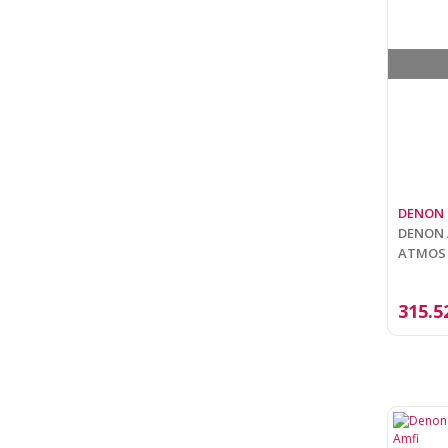
DENON
DENON A
ATMOS 
315.5