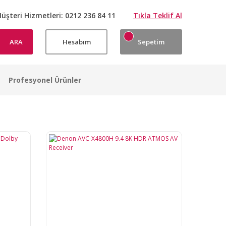
üşteri Hizmetleri:
0212 236 84 11
Tıkla Teklif Al
ARA
Hesabım
Sepetim
Profesyonel Ürünler