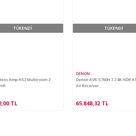
TÜKENDİ
TÜKENDİ
DENON
Heos Amp HS2 Multiroom 2
Denon AVR-S760H 7.2 8K HDR 
mfi
AV Receiver
2,00 TL
65.848,32 TL