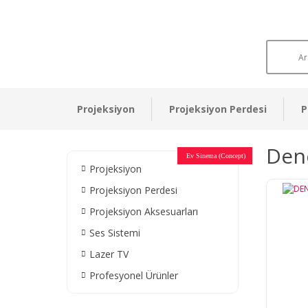
Projeksiyon
Projeksiyon Perdesi
P
Den
Otel Sinema Salonları
Ev Sinema (Concept)
Devlet Kurumları
Restaurant - Cafe
Ev Sinema
Ev Sinema
Ev Sinema
Ev Sinema
Ev Sinema
Müzeler
Projeksiyon
Projeksiyon Perdesi
Projeksiyon Aksesuarları
Ses Sistemi
Lazer TV
Profesyonel Ürünler