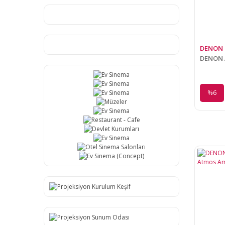
DENON
DENON A
%6