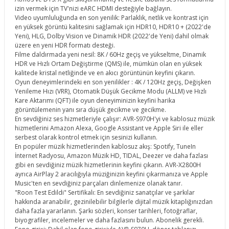
izin vermek için TV'nizi eARC HDMI desteğiyle bağlayın.
Video uyumluluğunda en son yenilik: Parlaklık, netlik ve kontrast için
en yüksek görüntü kalitesini sağlamak için HDR10, HDR10 + (2022'de
Yeni), HLG, Dolby Vision ve Dinamik HDR (2022'de Yeni) dahil olmak
üzere en yeni HDR formatı desteği.
Filme daldırmada yeni nesil: 8K / 60Hz geçiş ve yükseltme, Dinamik
HDR ve Hızlı Ortam Değiştirme (QMS) ile, mümkün olan en yüksek
kalitede kristal netliğinde ve en akıcı görüntünün keyfini çıkarın.
Oyun deneyimlerindeki en son yenilikler : 4K / 120Hz geçiş, Değişken
Yenileme Hızı (VRR), Otomatik Düşük Gecikme Modu (ALLM) ve Hızlı
Kare Aktarımı (QFT) ile oyun deneyiminizin keyfini harika
görüntülemenin yanı sıra düşük gecikme ve gecikme.
En sevdiğiniz ses hizmetleriyle çalışır: AVR-S970H'yi ve kablosuz müzik
hizmetlerini Amazon Alexa, Google Assistant ve Apple Siri ile eller
serbest olarak kontrol etmek için sesinizi kullanın.
En popüler müzik hizmetlerinden kablosuz akış: Spotify, TuneIn
İnternet Radyosu, Amazon Müzik HD, TIDAL, Deezer ve daha fazlası
gibi en sevdiğiniz müzik hizmetlerinin keyfini çıkarın. AVR-X2800H
ayrıca AirPlay 2 aracılığıyla müziğinizin keyfini çıkarmanıza ve Apple
Music'ten en sevdiğiniz parçaları dinlemenize olanak tanır.
"Roon Test Edildi" Sertifikalı: En sevdiğiniz sanatçılar ve şarkılar
hakkında aranabilir, gezinilebilir bilgilerle dijital müzik kitaplığınızdan
daha fazla yararlanın. Şarkı sözleri, konser tarihleri, fotoğraflar,
biyografiler, incelemeler ve daha fazlasını bulun. Abonelik gerekli.