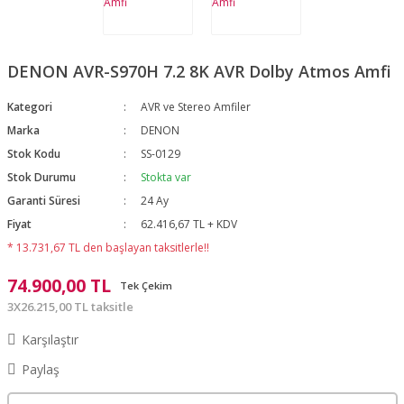
DENON AVR-S970H 7.2 8K AVR Dolby Atmos Amfi
Kategori
AVR ve Stereo Amfiler
Marka
DENON
Stok Kodu
SS-0129
Stok Durumu
Stokta var
Garanti Süresi
24 Ay
Fiyat
62.416,67 TL + KDV
* 13.731,67 TL den başlayan taksitlerle!!
74.900,00 TL
Tek Çekim
3X26.215,00 TL taksitle
Karşılaştır
Paylaş