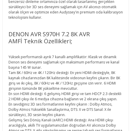
benzersiz dinleme ortamınıza özel olarak tasarlanmış gerçekten
sürükleyici bir 3D ses deneyimi sağlamak için AV alıcınızı otomatik
olarak ölçen ve optimize eden Audyssey'in premium oda kalibrasyon
teknolojisini kullanır.
DENON AVR S970H 7.2 8K AVR
AMFİ Teknik Özellikleri;
Yüksek performanslı ayrık 7 kanallı amplifikatör: Klasik ve dinamik
Denon ses deneyimi sağlamak için maksimum performans ve kanal
başına 145 W sunar.
Tam 8K / 60Hz ve 4K / 120Hz desteği: En yeni HDMI desteğiyle, 8K
kaynak cihazlarınızdan 8K kalitesinde videonun keyfini çıkarın. Bir 8K
giriş ve iki çıkış, 8K / 60Hz ve 4K / 120Hz geçişine izin verir. 6 HDMI
girişinin tümünde 8K yükseltme mevcuttur.
En son HDMI desteği: 6 gelişmiş HDMI girişi ve tam HDCP 2.3 destekli
2 HDMI çıkışı ile 6 medya cihazına bağlanın ve 2 ekrana çıkış yapın.
En sevdiğiniz 3D ses formatlarının keyfini çıkarın : Dolby Atmos,
Dolby Atmos Yükseklik Sanallaştırma, DTS: X ve DTS Sanal: X ile
sürükleyici, 3D sesin keyfini çıkarın.
Gelişmiş Ses Dönüş Kanalı (eARC) HDMI desteği: Ana HDMI çıkışı
aracılığıyla, akıllı TV uygulamanızdan doğrudan AV alıcınıza Dolby
Atmos ve DTS: X gibi sıkıştırılmamış ve nesne tabanlı ses formatlarına