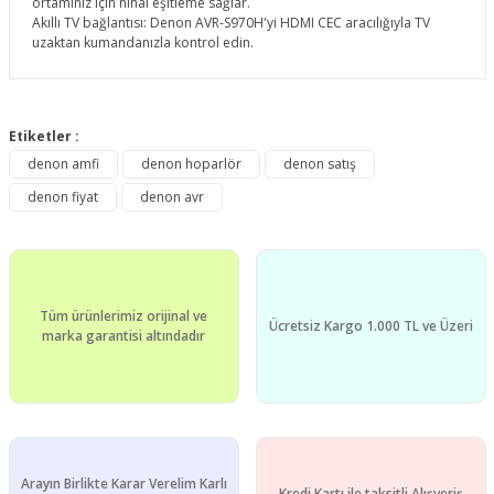
ortamınız için nihai eşitleme sağlar.
Akıllı TV bağlantısı: Denon AVR-S970H'yi HDMI CEC aracılığıyla TV
uzaktan kumandanızla kontrol edin.
Bu ürünün fiyat bilgisi, resim, ürün açıklamalarında ve diğer
konularda yetersiz gördüğünüz noktaları öneri formunu
Etiketler :
Bu ürüne ilk yorumu siz yapın!
kullanarak tarafımıza iletebilirsiniz.
denon amfi
denon hoparlör
denon satış
Görüş ve önerileriniz için teşekkür ederiz.
denon fiyat
denon avr
Yorum Yaz
Ürün resmi kalitesiz, bozuk veya görüntülenemiyor.
Ürün açıklamasında eksik bilgiler bulunuyor.
Ürün bilgilerinde hatalar bulunuyor.
Tüm ürünlerimiz orijinal ve
Ürün fiyatı diğer sitelerden daha pahalı.
Ücretsiz Kargo 1.000 TL ve Üzeri
marka garantisi altındadır
Bu ürüne benzer farklı alternatifler olmalı.
Arayın Birlikte Karar Verelim Karlı
Kredi Kartı ile taksitli Alışveriş