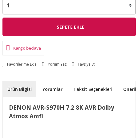
SEPETE EKLE
Kargo bedava
Yorum Yaz
Tavsiye Et
Ürün Bilgisi
Yorumlar
Taksit Seçenekleri
Önerile
DENON AVR-S970H 7.2 8K AVR Dolby
Atmos Amfi