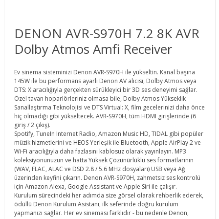
DENON AVR-S970H 7.2 8K AVR
Dolby Atmos Amfi Receiver
Ev sinema sisteminizi Denon AVR-S970H ile yükseltin. Kanal başına
145W ile bu performans ayarlı Denon AV alıcısı, Dolby Atmos veya
DTS: X aracılığıyla gerçekten sürükleyici bir 3D ses deneyimi sağlar.
Özel tavan hoparlörleriniz olmasa bile, Dolby Atmos Yükseklik
Sanallaştırma Teknolojisi ve DTS Virtual: X, film gecelerinizi daha önce
hiç olmadığı gibi yükseltecek. AVR-S970H, tüm HDMI girişlerinde (6
giriş / 2 çıkış).
Spotify, TuneIn Internet Radio, Amazon Music HD, TIDAL gibi popüler
müzik hizmetlerini ve HEOS Yerleşik ile Bluetooth, Apple AirPlay 2 ve
Wi-Fi aracılığıyla daha fazlasını kablosuz olarak yayınlayın. MP3
koleksiyonunuzun ve hatta Yüksek Çözünürlüklü ses formatlarının
(WAV, FLAC, ALAC ve DSD 2.8 / 5.6 MHz dosyaları) USB veya Ağ
üzerinden keyfini çıkarın. Denon AVR-S970H, zahmetsiz ses kontrolü
için Amazon Alexa, Google Assistant ve Apple Siri ile çalışır.
Kurulum sürecindeki her adımda size görsel olarak rehberlik ederek,
ödüllü Denon Kurulum Asistanı, ilk seferinde doğru kurulum
yapmanızı sağlar. Her ev sineması farklıdır - bu nedenle Denon,