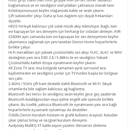
Fono girişi: Dahil olan fono girişiyle AVR-S970H, döner tablanızı
bağlamanıza ve en sevdiğiniz vinil plakları çalmanıza olanak tanır.
Koleksiyonunuzun keyfini olağanüstü kalite ve sesle çıkarın.
Çift subwoofer çıkışı: Daha iyi bas dağılımı için düşük frekansları
düzeltir.
HEOS Yerleşik kablosuz çok odalı müzik akışı teknolojisi: Bağlı, tüm
evi kapsayan bir ses deneyimi için herhangi bir odadan dinleyin. AVR-
X2800H aynı zamanda tüm evi kapsayan bir ses deneyiminin keyfini
çıkarmanızı sağlamak için yeni tanıtılan Denon Home hoparlörlerle
birlikte çalışır.
Hi-Fi meraklıları için yüksek çözünürlüklü ses akışı: FLAC, ALAC ve WAV
desteğinin yanı sıra DSD 2.8 / 5.6MHz ile en sevdiğiniz Yüksek
Çözünürlüklü kaliteli dosya oynatmanın keyfini çıkarın.
All Zone TV sesi: Ana bölgede tamamen ayrık surround sesi
kaybetmeden en sevdiğiniz şovlar için TV'nizden başka bir bölgeye
ses çalın.
2.4GHz / 5GHz çift bant destekli dahili Bluetooth ve Wi-Fi: Sıkışık
ortamlarda bile sağlam kablosuz ağ bağlantısı.
Bluetooth Ses Verici: En sevdiğiniz sesin keyfini gece geç saatlerde
Bluetooth kulaklığınızdan veya işitme engelli aile üyenizle birlikte
çıkarın. Bu özellik, yalnızca Bluetooth ile oynatmanın yanı sıra bağlı
hoparlörlerle eşzamanlı oynatmayı da destekler.
Ödüllü Denon Kurulum Asistanı ve grafik kullanıcı arayüzü: Kutudan
çıkar çıkmaz kolay ve sezgisel kurulum deneyimi.
Audyssey MultEQ XT kalibrasyon yazılımı: Benzersiz dinleme