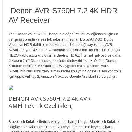
Denon AVR-S750H 7.2 4K HDR
AV Receiver
Yeni Denon AVR-S750H, her gün olağanüstü bir ev eğlencesi için en
gelişmiş görüntü ve ses teknolojilerini sunar. Dolby ATMOS, Dolby
Vision ve HDR dahil olmak üzere tam 4K desteği sayesinde, AVR-
S750H en yeni 4K ekran ve kaynak cihazlarla tam uyumludur. Yerleşik
HEOS kablosuz teknolojisi ile Spotify, TIDAL, İnternet radyosu ve daha
fazlasını ünlü Denon ses kalitesinde dinleyebilirsiniz. Ödüllü Denon
Kurulum Sihirbazı ve rahat HEOS Uygulaması sayesinde, AVR-
S750H'nin kurulumu zevk almak kadar kolaydır. Sorunsuz ses kontrolü
için Apple AirPlay 2, Amazon Alexa ve Google Assistant ile de çalışır.
DENON AVR S750H 7.2 4K AVR
AMFİ Teknik Özellikleri;
Bluetooth Kulaklık İletimi: Alıcıya herhangi bir çift Bluetooth Kulaklık
bağlayın ve saf özgürlükle müzik veya film sesinin keyfini çıkarın.