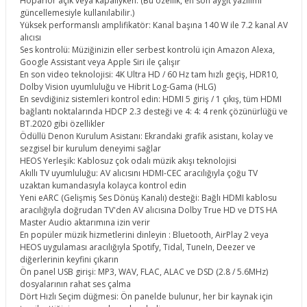
Hoparlör açık veya kapalıyken. (Bu özellik, en son aygıt yazılımı
güncellemesiyle kullanılabilir.)
Yüksek performanslı amplifikatör: Kanal başına 140 W ile 7.2 kanal AV
alıcısı
Ses kontrolü: Müziğinizin eller serbest kontrolü için Amazon Alexa,
Google Assistant veya Apple Siri ile çalışır
En son video teknolojisi: 4K Ultra HD / 60 Hz tam hızlı geçiş, HDR10,
Dolby Vision uyumluluğu ve Hibrit Log-Gama (HLG)
En sevdiğiniz sistemleri kontrol edin: HDMI 5 giriş / 1 çıkış, tüm HDMI
bağlantı noktalarında HDCP 2.3 desteği ve 4: 4: 4 renk çözünürlüğü ve
BT.2020 gibi özellikler
Ödüllü Denon Kurulum Asistanı: Ekrandaki grafik asistanı, kolay ve
sezgisel bir kurulum deneyimi sağlar
HEOS Yerleşik: Kablosuz çok odalı müzik akışı teknolojisi
Akıllı TV uyumluluğu: AV alıcısını HDMI-CEC aracılığıyla çoğu TV
uzaktan kumandasıyla kolayca kontrol edin
Yeni eARC (Gelişmiş Ses Dönüş Kanalı) desteği: Bağlı HDMI kablosu
aracılığıyla doğrudan TV'den AV alıcısına Dolby True HD ve DTS HA
Master Audio aktarımına izin verir
En popüler müzik hizmetlerini dinleyin : Bluetooth, AirPlay 2 veya
HEOS uygulaması aracılığıyla Spotify, Tidal, TuneIn, Deezer ve
diğerlerinin keyfini çıkarın
Ön panel USB girişi: MP3, WAV, FLAC, ALAC ve DSD (2.8 / 5.6MHz)
dosyalarının rahat ses çalma
Dört Hızlı Seçim düğmesi: Ön panelde bulunur, her bir kaynak için