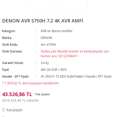
DENON AVR S750H 7.2 4K AVR AMFİ
Kategori
AVR ve Stereo Amfiler
Marka
DENON
Stok Kodu
avr-s750H
Stok Durumu
Stokta yok; Muadil ürünler ve kampanyalar için
hemen ara: 02122368411
Garanti Süresi
24 Ay
Fiyat
661,02 EUR + KDV
Havale - EFT Fiyatı
41.350,51 TL KDV Dahil Nakit / Havale / EFT Fiyatı
* 7.979,92 TL den başlayan taksitlerle!!
43.526,86 TL
Tek Çekim
3X15.234,40 TL taksitle
Karşılaştır