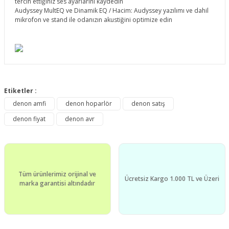
tercih ettiğiniz ses ayarlarını kaydedin
Audyssey MultEQ ve Dinamik EQ / Hacim: Audyssey yazılımı ve dahil
mikrofon ve stand ile odanızın akustiğini optimize edin
Bu ürünün fiyat bilgisi, resim, ürün açıklamalarında ve diğer
konularda yetersiz gördüğünüz noktaları öneri formunu
Etiketler :
Bu ürüne ilk yorumu siz yapın!
kullanarak tarafımıza iletebilirsiniz.
denon amfi
denon hoparlör
denon satış
Görüş ve önerileriniz için teşekkür ederiz.
denon fiyat
denon avr
Yorum Yaz
Ürün resmi kalitesiz, bozuk veya görüntülenemiyor.
Ürün açıklamasında eksik bilgiler bulunuyor.
Ürün bilgilerinde hatalar bulunuyor.
Tüm ürünlerimiz orijinal ve
Ürün fiyatı diğer sitelerden daha pahalı.
Ücretsiz Kargo 1.000 TL ve Üzeri
marka garantisi altındadır
Bu ürüne benzer farklı alternatifler olmalı.