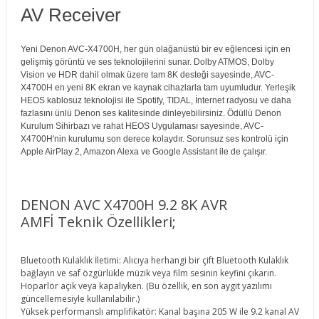
AV Receiver
Yeni Denon AVC-X4700H, her gün olağanüstü bir ev eğlencesi için en
gelişmiş görüntü ve ses teknolojilerini sunar. Dolby ATMOS, Dolby
Vision ve HDR dahil olmak üzere tam 8K desteği sayesinde, AVC-
X4700H en yeni 8K ekran ve kaynak cihazlarla tam uyumludur. Yerleşik
HEOS kablosuz teknolojisi ile Spotify, TIDAL, İnternet radyosu ve daha
fazlasını ünlü Denon ses kalitesinde dinleyebilirsiniz. Ödüllü Denon
Kurulum Sihirbazı ve rahat HEOS Uygulaması sayesinde, AVC-
X4700H'nin kurulumu son derece kolaydır. Sorunsuz ses kontrolü için
Apple AirPlay 2, Amazon Alexa ve Google Assistant ile de çalışır.
DENON AVC X4700H 9.2 8K AVR
AMFİ Teknik Özellikleri;
Bluetooth Kulaklık İletimi: Alıcıya herhangi bir çift Bluetooth Kulaklık
bağlayın ve saf özgürlükle müzik veya film sesinin keyfini çıkarın.
Hoparlör açık veya kapalıyken. (Bu özellik, en son aygıt yazılımı
güncellemesiyle kullanılabilir.)
Yüksek performanslı amplifikatör: Kanal başına 205 W ile 9.2 kanal AV