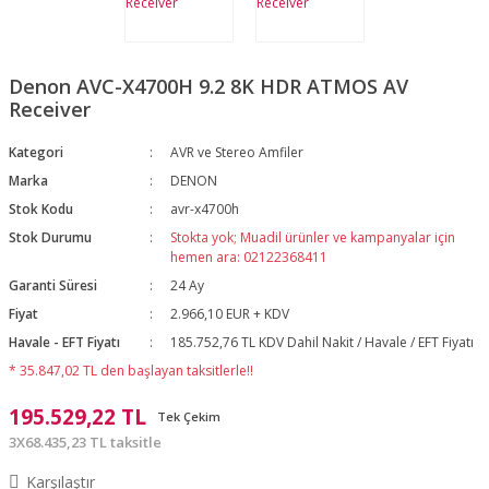
Denon AVC-X4700H 9.2 8K HDR ATMOS AV
Receiver
Kategori
AVR ve Stereo Amfiler
Marka
DENON
Stok Kodu
avr-x4700h
Stok Durumu
Stokta yok; Muadil ürünler ve kampanyalar için
hemen ara: 02122368411
Garanti Süresi
24 Ay
Fiyat
2.966,10 EUR + KDV
Havale - EFT Fiyatı
185.752,76 TL KDV Dahil Nakit / Havale / EFT Fiyatı
* 35.847,02 TL den başlayan taksitlerle!!
195.529,22 TL
Tek Çekim
3X68.435,23 TL taksitle
Karşılaştır