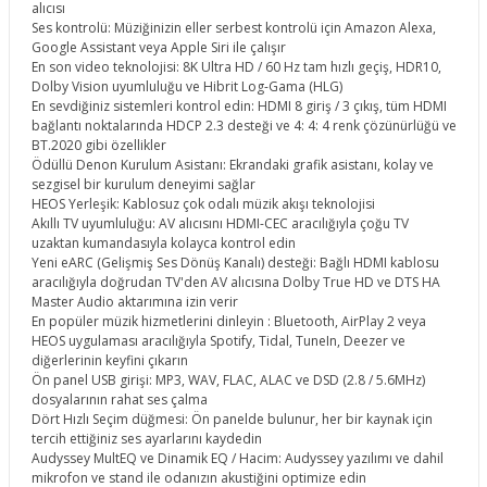
alıcısı
Ses kontrolü: Müziğinizin eller serbest kontrolü için Amazon Alexa,
Google Assistant veya Apple Siri ile çalışır
En son video teknolojisi: 8K Ultra HD / 60 Hz tam hızlı geçiş, HDR10,
Dolby Vision uyumluluğu ve Hibrit Log-Gama (HLG)
En sevdiğiniz sistemleri kontrol edin: HDMI 8 giriş / 3 çıkış, tüm HDMI
bağlantı noktalarında HDCP 2.3 desteği ve 4: 4: 4 renk çözünürlüğü ve
BT.2020 gibi özellikler
Ödüllü Denon Kurulum Asistanı: Ekrandaki grafik asistanı, kolay ve
sezgisel bir kurulum deneyimi sağlar
HEOS Yerleşik: Kablosuz çok odalı müzik akışı teknolojisi
Akıllı TV uyumluluğu: AV alıcısını HDMI-CEC aracılığıyla çoğu TV
uzaktan kumandasıyla kolayca kontrol edin
Yeni eARC (Gelişmiş Ses Dönüş Kanalı) desteği: Bağlı HDMI kablosu
aracılığıyla doğrudan TV'den AV alıcısına Dolby True HD ve DTS HA
Master Audio aktarımına izin verir
En popüler müzik hizmetlerini dinleyin : Bluetooth, AirPlay 2 veya
HEOS uygulaması aracılığıyla Spotify, Tidal, TuneIn, Deezer ve
diğerlerinin keyfini çıkarın
Ön panel USB girişi: MP3, WAV, FLAC, ALAC ve DSD (2.8 / 5.6MHz)
dosyalarının rahat ses çalma
Dört Hızlı Seçim düğmesi: Ön panelde bulunur, her bir kaynak için
tercih ettiğiniz ses ayarlarını kaydedin
Audyssey MultEQ ve Dinamik EQ / Hacim: Audyssey yazılımı ve dahil
mikrofon ve stand ile odanızın akustiğini optimize edin