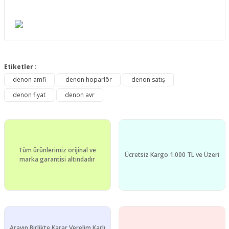
Bu ürünün fiyat bilgisi, resim, ürün açıklamalarında ve diğer
konularda yetersiz gördüğünüz noktaları öneri formunu
Etiketler :
Bu ürüne ilk yorumu siz yapın!
kullanarak tarafımıza iletebilirsiniz.
denon amfi
denon hoparlör
denon satış
Görüş ve önerileriniz için teşekkür ederiz.
denon fiyat
denon avr
Yorum Yaz
Ürün resmi kalitesiz, bozuk veya görüntülenemiyor.
Ürün açıklamasında eksik bilgiler bulunuyor.
Ürün bilgilerinde hatalar bulunuyor.
Tüm ürünlerimiz orijinal ve
Ürün fiyatı diğer sitelerden daha pahalı.
Ücretsiz Kargo 1.000 TL ve Üzeri
marka garantisi altındadır
Bu ürüne benzer farklı alternatifler olmalı.
Arayın Birlikte Karar Verelim Karlı