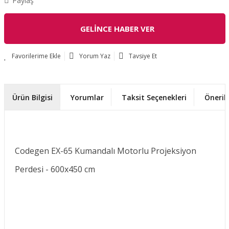
Paylaş
GELİNCE HABER VER
Yorum Yaz
Tavsiye Et
Ürün Bilgisi
Yorumlar
Taksit Seçenekleri
Önerile
Codegen EX-65 Kumandalı Motorlu Projeksiyon
Perdesi - 600x450 cm