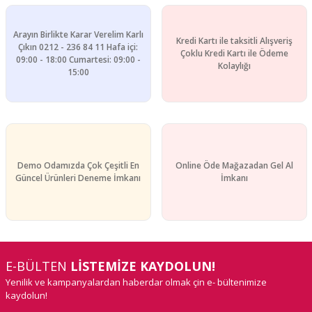
Arayın Birlikte Karar Verelim Karlı
Kredi Kartı ile taksitli Alışveriş
Çıkın 0212 - 236 84 11 Hafa içi:
Çoklu Kredi Kartı ile Ödeme
09:00 - 18:00 Cumartesi: 09:00 -
Kolaylığı
15:00
Demo Odamızda Çok Çeşitli En
Online Öde Mağazadan Gel Al
Güncel Ürünleri Deneme İmkanı
İmkanı
E-BÜLTEN
LİSTEMİZE KAYDOLUN!
Yenilik ve kampanyalardan haberdar olmak çin e- bültenimize
kaydolun!