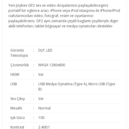
Yeni Joybee GP2 ses ve video dosyalarınızı paylaşabileceginiz
portatif bir eglence aracı. iPhone veya iPod istasyonu ile iPhone/iPod
ciahzlarınızdan video, fotograf, resim ve oyunlarınızı
paylaşabilirsiniz. GP2 aynı zamanda çeşitli baglantı çeşitleriyle diger
akıllı telefonları, tablet bilgisayar ve medya oynatıcıları destekler.
Görüntü
:
DLP, LED
Teknolojisi
Çözünürlük
:
WXGA 1280x800
HDMI
:
Var
USB
:
USB Medya Oynatma (Type A), Micro USB (Type
B)
Ses Çıkışı
:
Var
Mesafe
:
Normal
Işık Gücü
:
100
Kontrast
:
2.400:1