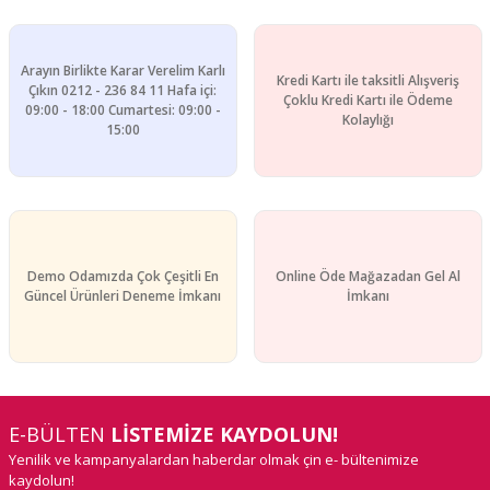
Arayın Birlikte Karar Verelim Karlı
Kredi Kartı ile taksitli Alışveriş
Gönder
Çıkın 0212 - 236 84 11 Hafa içi:
Çoklu Kredi Kartı ile Ödeme
09:00 - 18:00 Cumartesi: 09:00 -
Kolaylığı
15:00
Demo Odamızda Çok Çeşitli En
Online Öde Mağazadan Gel Al
Güncel Ürünleri Deneme İmkanı
İmkanı
E-BÜLTEN
LİSTEMİZE KAYDOLUN!
Yenilik ve kampanyalardan haberdar olmak çin e- bültenimize
kaydolun!