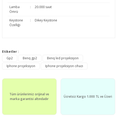
Lamba
:
20.000 saat
Ömrü
Keystone
:
Dikey Keystone
Özelliği
Bu ürünün fiyat bilgisi, resim, ürün açıklamalarında ve diğer
konularda yetersiz gördüğünüz noktaları öneri formunu
Etiketler :
Bu ürüne ilk yorumu siz yapın!
kullanarak tarafımıza iletebilirsiniz.
Gp2
Benq gp2
Benq led projeksiyon
Görüş ve önerileriniz için teşekkür ederiz.
Iphone projeksiyon
Iphone projeksiyon cihazı
Yorum Yaz
Ürün resmi kalitesiz, bozuk veya görüntülenemiyor.
Ürün açıklamasında eksik bilgiler bulunuyor.
Ürün bilgilerinde hatalar bulunuyor.
Tüm ürünlerimiz orijinal ve
Ürün fiyatı diğer sitelerden daha pahalı.
Ücretsiz Kargo 1.000 TL ve Üzeri
marka garantisi altındadır
Bu ürüne benzer farklı alternatifler olmalı.