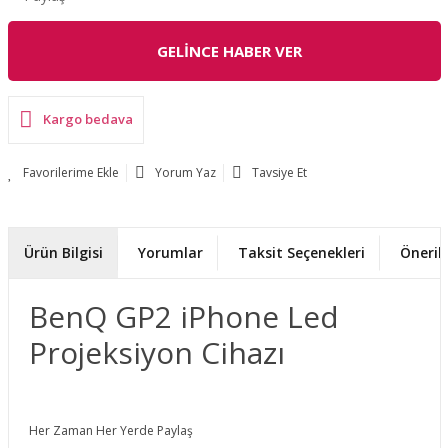
GELİNCE HABER VER
Kargo bedava
Yorum Yaz
Tavsiye Et
Ürün Bilgisi
Yorumlar
Taksit Seçenekleri
Önerile
BenQ GP2 iPhone Led
Projeksiyon Cihazı
Her Zaman Her Yerde Paylaş