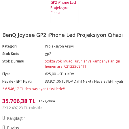
BenQ Joybee GP2 iPhone Led Projeksiyon Cihazı
Kategori
Projeksiyon Arşivi
Stok Kodu
gp2
Stok Durumu
Stokta yok; Muadil ürünler ve kampanyalar için
hemen ara: 02122368411
Fiyat
625,00 USD + KDV
Havale - EFT Fiyatı
33.921,06 TL KDV Dahil Nakit / Havale / EFT Fiyatı
* 6.546,17 TL den başlayan taksitlerle!!
35.706,38 TL
Tek Çekim
3X12.497,23 TL taksitle
Karşılaştır
Paylaş