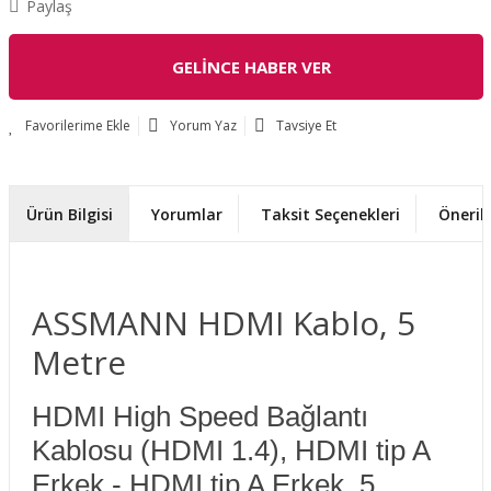
Paylaş
GELİNCE HABER VER
Yorum Yaz
Tavsiye Et
Ürün Bilgisi
Yorumlar
Taksit Seçenekleri
Önerile
ASSMANN HDMI Kablo, 5
Metre
HDMI High Speed Bağlantı
Kablosu (HDMI 1.4), HDMI tip A
Erkek - HDMI tip A Erkek, 5