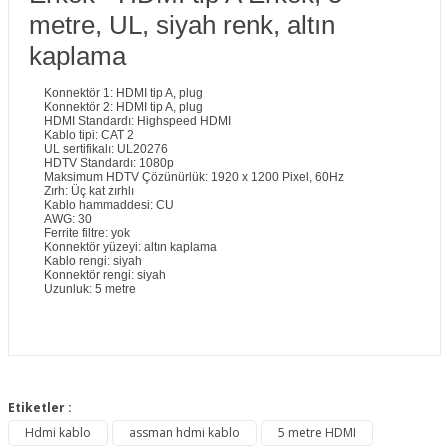
metre, UL, siyah renk, altın
kaplama
Konnektör 1: HDMI tip A, plug
Konnektör 2: HDMI tip A, plug
HDMI Standardı: Highspeed HDMI
Kablo tipi: CAT 2
UL sertifikalı: UL20276
HDTV Standardı: 1080p
Maksimum HDTV Çözünürlük: 1920 x 1200 Pixel, 60Hz
Zırh: Üç kat zırhlı
Kablo hammaddesi: CU
AWG: 30
Ferrite filtre: yok
Konnektör yüzeyi: altın kaplama
Kablo rengi: siyah
Konnektör rengi: siyah
Uzunluk: 5 metre
Bu ürünün fiyat bilgisi, resim, ürün açıklamalarında ve diğer
konularda yetersiz gördüğünüz noktaları öneri formunu
Etiketler :
Bu ürüne ilk yorumu siz yapın!
kullanarak tarafımıza iletebilirsiniz.
Hdmi kablo
assman hdmi kablo
5 metre HDMI
Görüş ve önerileriniz için teşekkür ederiz.