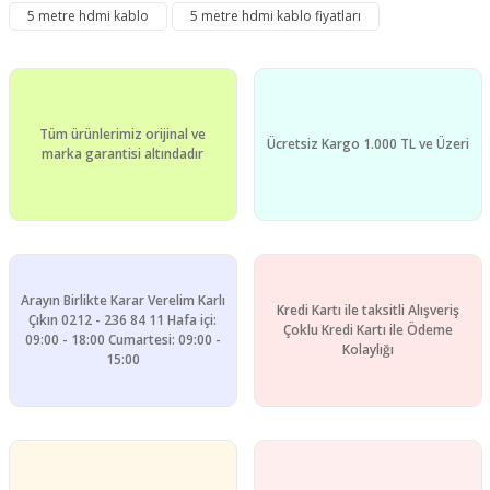
5 metre hdmi kablo
5 metre hdmi kablo fiyatları
Yorum Yaz
Ürün resmi kalitesiz, bozuk veya görüntülenemiyor.
Ürün açıklamasında eksik bilgiler bulunuyor.
Ürün bilgilerinde hatalar bulunuyor.
Tüm ürünlerimiz orijinal ve
Ürün fiyatı diğer sitelerden daha pahalı.
Ücretsiz Kargo 1.000 TL ve Üzeri
marka garantisi altındadır
Bu ürüne benzer farklı alternatifler olmalı.
Arayın Birlikte Karar Verelim Karlı
Kredi Kartı ile taksitli Alışveriş
Gönder
Çıkın 0212 - 236 84 11 Hafa içi:
Çoklu Kredi Kartı ile Ödeme
09:00 - 18:00 Cumartesi: 09:00 -
Kolaylığı
15:00