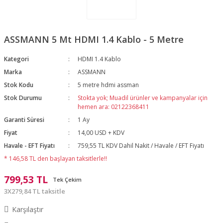
ASSMANN 5 Mt HDMI 1.4 Kablo - 5 Metre
Kategori
HDMI 1.4 Kablo
Marka
ASSMANN
Stok Kodu
5 metre hdmi assman
Stok Durumu
Stokta yok; Muadil ürünler ve kampanyalar için
hemen ara: 02122368411
Garanti Süresi
1 Ay
Fiyat
14,00 USD + KDV
Havale - EFT Fiyatı
759,55 TL KDV Dahil Nakit / Havale / EFT Fiyatı
* 146,58 TL den başlayan taksitlerle!!
799,53 TL
Tek Çekim
3X279,84 TL taksitle
Karşılaştır