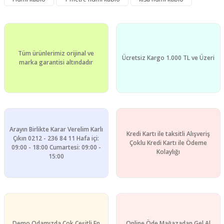
Görüş ve önerileriniz için teşekkür ederiz.
Yorum Yaz
Ürün resmi kalitesiz, bozuk veya görüntülenemiyor.
Ürün açıklamasında eksik bilgiler bulunuyor.
Tüm ürünlerimiz orijinal ve
Ürün bilgilerinde hatalar bulunuyor.
Ücretsiz Kargo 1.000 TL ve Üzeri
marka garantisi altındadır
Ürün fiyatı diğer sitelerden daha pahalı.
Bu ürüne benzer farklı alternatifler olmalı.
Arayın Birlikte Karar Verelim Karlı
Kredi Kartı ile taksitli Alışveriş
Çıkın 0212 - 236 84 11 Hafa içi:
Çoklu Kredi Kartı ile Ödeme
09:00 - 18:00 Cumartesi: 09:00 -
Gönder
Kolaylığı
15:00
Demo Odamızda Çok Çeşitli En
Online Öde Mağazadan Gel Al