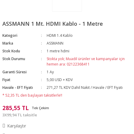
ASSMANN 1 Mt. HDMI Kablo - 1 Metre
Kategori
HDMI 1.4 Kablo
Marka
ASSMANN
Stok Kodu
1 metre hdmi
Stok Durumu
Stokta yok; Muadil ürünler ve kampanyalar için
hemen ara: 02122368411
Garanti Süresi
1 Ay
Fiyat
5,00 USD + KDV
Havale - EFT Fiyatı
271,27 TL KDV Dahil Nakit / Havale / EFT Fiyatı
* 52,35 TL den başlayan taksitlerle!!
285,55 TL
Tek Çekim
3X99,94 TL taksitle
Karşılaştır