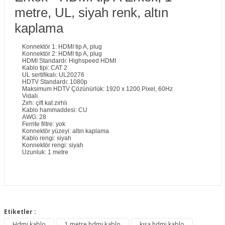
metre, UL, siyah renk, altın
kaplama
Konnektör 1: HDMI tip A, plug
Konnektör 2: HDMI tip A, plug
HDMI Standardı: Highspeed HDMI
Kablo tipi: CAT 2
UL sertifikalı: UL20276
HDTV Standardı: 1080p
Maksimum HDTV Çözünürlük: 1920 x 1200 Pixel, 60Hz
Vidalı
Zırh: çift kat zırhlı
Kablo hammaddesi: CU
AWG: 28
Ferrite filtre: yok
Konnektör yüzeyi: altın kaplama
Kablo rengi: siyah
Konnektör rengi: siyah
Uzunluk: 1 metre
Bu ürünün fiyat bilgisi, resim, ürün açıklamalarında ve diğer
konularda yetersiz gördüğünüz noktaları öneri formunu
Etiketler :
Bu ürüne ilk yorumu siz yapın!
kullanarak tarafımıza iletebilirsiniz.
Hdmi kablo
1 metre hdmi kablo
kısa hdmi kablo