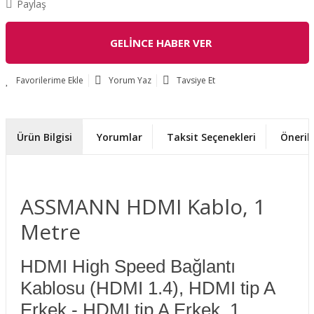
Paylaş
GELİNCE HABER VER
Yorum Yaz
Tavsiye Et
Ürün Bilgisi
Yorumlar
Taksit Seçenekleri
Önerile
ASSMANN HDMI Kablo, 1
Metre
HDMI High Speed Bağlantı
Kablosu (HDMI 1.4), HDMI tip A
Erkek - HDMI tip A Erkek, 1