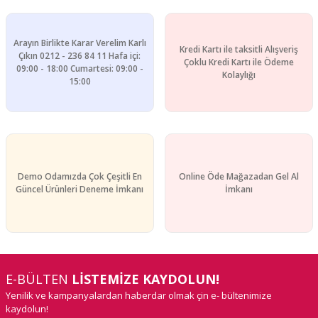
Arayın Birlikte Karar Verelim Karlı
Kredi Kartı ile taksitli Alışveriş
Çıkın 0212 - 236 84 11 Hafa içi:
Çoklu Kredi Kartı ile Ödeme
09:00 - 18:00 Cumartesi: 09:00 -
Kolaylığı
15:00
Demo Odamızda Çok Çeşitli En
Online Öde Mağazadan Gel Al
Güncel Ürünleri Deneme İmkanı
İmkanı
E-BÜLTEN
LİSTEMİZE KAYDOLUN!
Yenilik ve kampanyalardan haberdar olmak çin e- bültenimize
kaydolun!