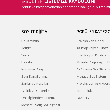
E-BÜLTEN
LİSTEMİZE KAYDOLUN!
Yenilik ve kampanyalardan haberdar olmak çin e- bültenim
BOYUT DİJİTAL
POPÜLER KATEGO
Hakkımızda
Projeksiyon Cihazı
İletişim
4K Projeksiyon Cihazı
Yardım
Projeksiyon Perdesi
Hesabım
Motorlu Projeksiyon P
Kurumsal Satış
Ev Sinema Ses Sistemi
Satış Kanallarımız
Mağaza Ses Sistemi
Şartlar ve Koşullar
Projeksiyon Askı Apara
Gizlilik ve Güvenlik
3D Gözlük
Ön Bilgilendirme Formu
Lazer TV
Mesafeli Satış Sözleşmesi