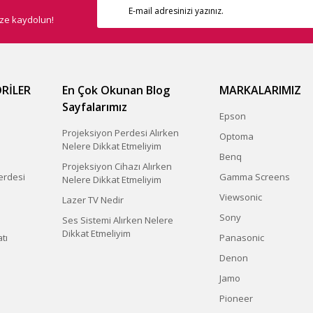
ize kaydolun!
RİLER
En Çok Okunan Blog
MARKALARIMIZ
Sayfalarımız
Epson
Projeksiyon Perdesi Alırken
Optoma
Nelere Dikkat Etmeliyim
Benq
Projeksiyon Cihazı Alırken
erdesi
Gamma Screens
Nelere Dikkat Etmeliyim
Viewsonic
Lazer TV Nedir
Sony
Ses Sistemi Alırken Nelere
Dikkat Etmeliyim
tı
Panasonic
Denon
Jamo
Pioneer