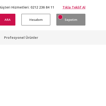
üşteri Hizmetleri:
0212 236 84 11
Tıkla Teklif Al
ARA
Hesabım
Sepetim
Profesyonel Ürünler