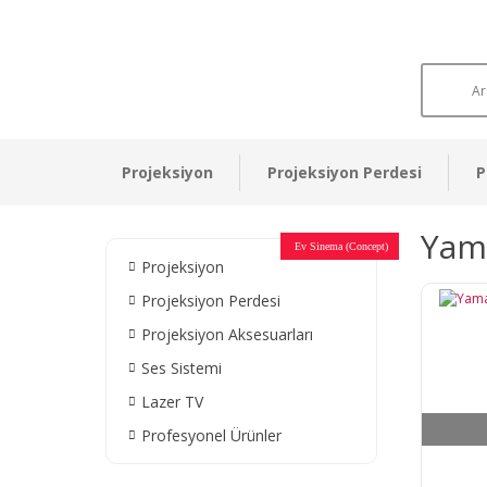
Projeksiyon
Projeksiyon Perdesi
P
Yam
Otel Sinema Salonları
Ev Sinema (Concept)
Devlet Kurumları
Restaurant - Cafe
Ev Sinema
Ev Sinema
Ev Sinema
Ev Sinema
Ev Sinema
Müzeler
Projeksiyon
Projeksiyon Perdesi
Projeksiyon Aksesuarları
Ses Sistemi
Lazer TV
Profesyonel Ürünler