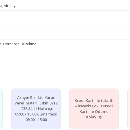
t, Airplay
e, Dört Köşe Düzeltme
e diğer konularda yetersiz gördüğünüz noktaları öneri formunu kullanarak ta
Bu ürüne ilk yorumu siz yapın!
Arayın Birlikte Karar
Kredi Kartı ile taksitli
Yorum Yaz
Verelim Karlı Çıkın 0212
Alışveriş Çoklu Kredi
- 236 84 11 Hafa içi:
Kartı ile Ödeme
09:00 - 18:00 Cumartesi:
Kolaylığı
09:00 - 15:00