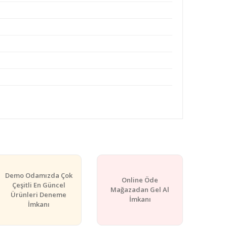
rafımıza iletebilirsiniz.
Demo Odamızda Çok
Online Öde
Çeşitli En Güncel
Mağazadan Gel Al
Ürünleri Deneme
İmkanı
İmkanı