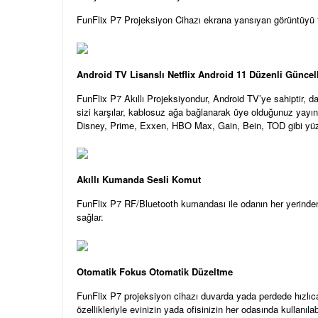
FunFlix P7 Projeksiyon Cihazı ekrana yansıyan görüntüyü tam
Android TV Lisanslı Netflix
Android 11 Düzenli Günce
FunFlix P7 Akıllı Projeksiyondur, Android TV’ye sahiptir, dah
sizi karşılar, kablosuz ağa bağlanarak üye olduğunuz yayın pl
Disney, Prime, Exxen, HBO Max, Gain, Bein, TOD gibi yüzl
Akıllı Kumanda Sesli Komut
FunFlix P7 RF/Bluetooth kumandası ile odanın her yerinden
sağlar.
Otomatik Fokus Otomatik Düzeltme
FunFlix P7 projeksiyon cihazı duvarda yada perdede hızlıca
özellikleriyle evinizin yada ofisinizin her odasında kullanıla