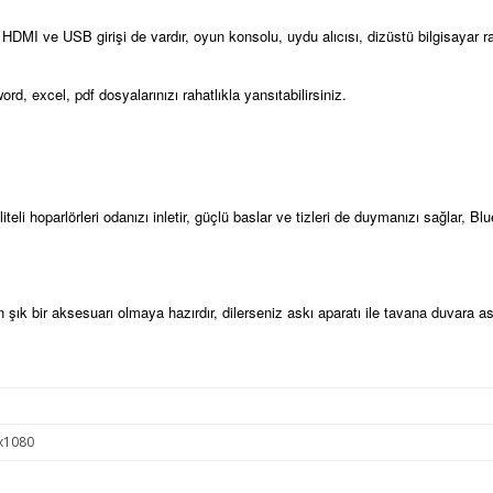
 HDMI ve USB girişi de vardır, oyun konsolu, uydu alıcısı, dizüstü bilgisayar r
rd, excel, pdf dosyalarınızı rahatlıkla yansıtabilirsiniz.
teli hoparlörleri odanızı inletir, güçlü baslar ve tizleri de duymanızı sağlar, B
 şık bir aksesuarı olmaya hazırdır, dilerseniz askı aparatı ile tavana duvara a
x1080