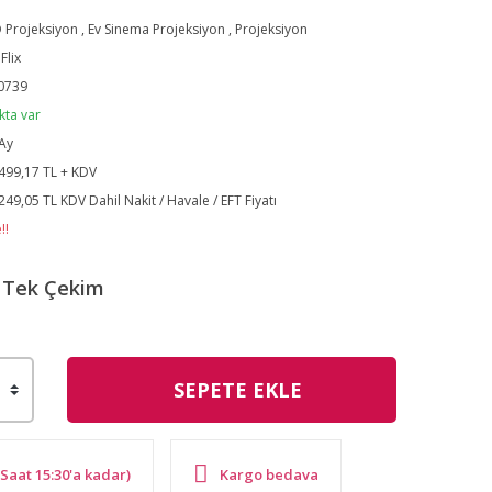
 Projeksiyon
,
Ev Sinema Projeksiyon
,
Projeksiyon
Flix
0739
kta var
Ay
499,17 TL + KDV
249,05 TL KDV Dahil Nakit / Havale / EFT Fiyatı
!!
Tek Çekim
SEPETE EKLE
Saat 15:30'a kadar)
Kargo bedava