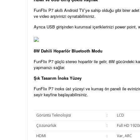
FunFlix P7 akıllı Android TV’ye sahip olduğu gibi birer adet
ve video arşivinizi oynatabilirsiniz.
Ayrıca USB girişinden kurumsal içeriklerinizi power point, wo
8W Dahili Hoparlör Bluetooth Modu
FunFlix P7 güçlü stereo hoparlör ile gelir, 8W gücündeki kali
yapmanızı sağlar.
Şık Tasarım İnoks Yüzey
FunFlix P7 inoks üst yüzeyi ve kumaş ön paneli ile evinizin
seyir keyfine başlayabilirsiniz.
Görüntü Teknolojisi
:
LCD
Çözünürlük
:
Full HD 1920
HDMI
:
Var, ARC