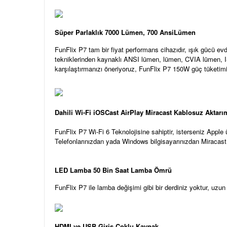
Süper Parlaklık 7000 Lümen, 700 AnsiLümen
FunFlix P7 tam bir fiyat performans cihazıdır, ışık gücü e
tekniklerinden kaynaklı ANSI lümen, lümen, CVIA lümen, ISO 
karşılaştırmanızı öneriyoruz, FunFlix P7 150W güç tüketimi 
Dahili Wi-Fi iOSCast AirPlay Miracast
Kablosuz
Aktarı
FunFlix P7 Wi-Fi 6 Teknolojisine sahiptir, isterseniz Apple
Telefonlarınızdan yada Windows bilgisayarınızdan Miracast 
LED Lamba 50 Bin Saat Lamba Ömrü
FunFlix P7 ile lamba değişimi gibi bir derdiniz yoktur, uzu
HDMI ve USB Giriş Çoklu Kaynak