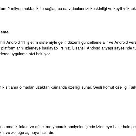
 2 milyon noktacık ile sağlar, bu da videolarınızı keskinliği ve keyfi yüksek
lleme
ili Android 11 işletim sistemiyle gelir, düzenli güncelleme alır ve Android vers
atformlarını izlemeye başlayabilirsiniz. Lisanslı Android altyapı sayesinde tüm 
erce uygulama sizi bekliyor.
 kısıtlama olmadan uzaktan kumanda özelliği sunar. Sesli komut özelliği Türk
 otomatik fokus ve düzeltme yaparak saniyeler içinde izlemeye hazır hale geli
bilir ve zorluğu aşmaya hazırdır.