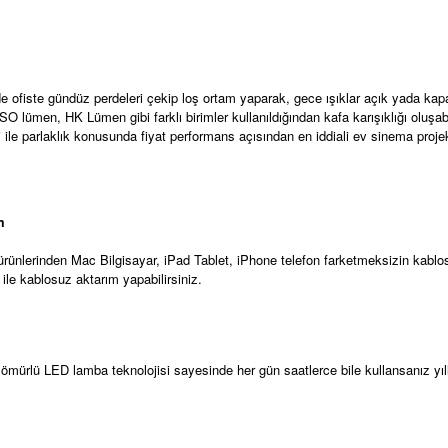
vde ofiste gündüz perdeleri çekip loş ortam yaparak, gece ışıklar açık yada ka
lümen, HK Lümen gibi farklı birimler kullanıldığından kafa karışıklığı oluşabil
ile parlaklık konusunda fiyat performans açısından en iddiali ev sinema projeks
m
 ürünlerinden Mac Bilgisayar, iPad Tablet, iPhone telefon farketmeksizin kabl
ile kablosuz aktarım yapabilirsiniz.
n ömürlü LED lamba teknolojisi sayesinde her gün saatlerce bile kullansanız y