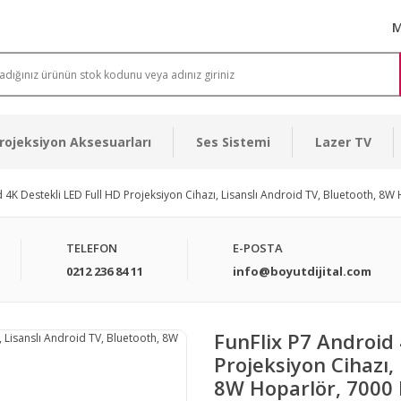
M
rojeksiyon Aksesuarları
Ses Sistemi
Lazer TV
d 4K Destekli LED Full HD Projeksiyon Cihazı, Lisanslı Android TV, Bluetooth, 8
TELEFON
E-POSTA
0212 236 84 11
info@boyutdijital.com
FunFlix P7 Android 
Projeksiyon Cihazı,
8W Hoparlör, 7000