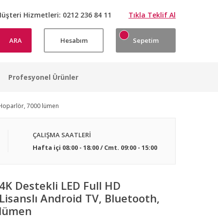
üşteri Hizmetleri:
0212 236 84 11
Tıkla Teklif Al
ARA
Hesabım
Sepetim
Profesyonel Ürünler
W Hoparlör, 7000 lümen
ÇALIŞMA SAATLERİ
Hafta içi 08:00 - 18:00 / Cmt. 09:00 - 15:00
4K Destekli LED Full HD
 Lisanslı Android TV, Bluetooth,
 lümen