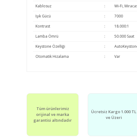
Kablosuz
:
Wi-Fi, Miracas
Işık Gücü
:
7000
Kontrast
:
18.000:1
Lamba Ömrü
:
50.000 Saat
Keystone Özelliği
:
AutoKeyston
Otomatik Hizalama
:
Var
Bu ürünün fiyat bilgisi, resim, ürün açıklamalarında v
Görüş ve önerileriniz için teşekkür ederiz.
Ürün resmi kalitesiz, bozuk veya görüntülenemiyor.
Tüm ürünlerimiz
Ürün açıklamasında eksik bilgiler bulunuyor.
Ücretsiz Kargo 1.000 TL
orijinal ve marka
ve Üzeri
Ürün bilgilerinde hatalar bulunuyor.
garantisi altındadır
Ürün fiyatı diğer sitelerden daha pahalı.
Bu ürüne benzer farklı alternatifler olmalı.