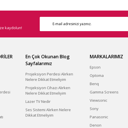
ize kaydolun!
Gönder
RİLER
En Çok Okunan Blog
MARKALARIMIZ
Sayfalarımız
Epson
Projeksiyon Perdesi Alırken
Optoma
Nelere Dikkat Etmeliyim
Benq
Projeksiyon Cihazı Alırken
erdesi
Gamma Screens
Nelere Dikkat Etmeliyim
Viewsonic
Lazer TV Nedir
Sony
Ses Sistemi Alırken Nelere
Dikkat Etmeliyim
tı
Panasonic
Denon