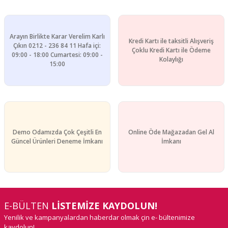
Arayın Birlikte Karar Verelim Karlı
Kredi Kartı ile taksitli Alışveriş
Çıkın 0212 - 236 84 11 Hafa içi:
Çoklu Kredi Kartı ile Ödeme
09:00 - 18:00 Cumartesi: 09:00 -
Kolaylığı
15:00
Demo Odamızda Çok Çeşitli En
Online Öde Mağazadan Gel Al
Güncel Ürünleri Deneme İmkanı
İmkanı
E-BÜLTEN
LİSTEMİZE KAYDOLUN!
Yenilik ve kampanyalardan haberdar olmak çin e- bültenimize
kaydolun!