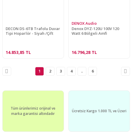
DENOX Audio
DECON DS-6TB Trafolu Duvar
Denox DYZ-120U 100V 120
Tipi Hoparlör - Siyah /Çift
Watt 6 Bölgeli Amfi
14.853,85 TL
16.796,28 TL
1
2
3
4
..
6
Tüm ürünlerimiz orijinal ve
Ücretsiz Kargo 1.000 TL ve Üzeri
marka garantisi altındadır