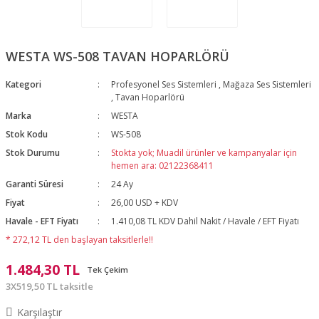
WESTA WS-508 TAVAN HOPARLÖRÜ
Kategori
Profesyonel Ses Sistemleri
,
Mağaza Ses Sistemleri
,
Tavan Hoparlörü
Marka
WESTA
Stok Kodu
WS-508
Stok Durumu
Stokta yok; Muadil ürünler ve kampanyalar için
hemen ara: 02122368411
Garanti Süresi
24 Ay
Fiyat
26,00 USD + KDV
Havale - EFT Fiyatı
1.410,08 TL KDV Dahil Nakit / Havale / EFT Fiyatı
* 272,12 TL den başlayan taksitlerle!!
1.484,30 TL
Tek Çekim
3X519,50 TL taksitle
Karşılaştır