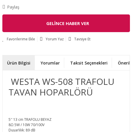
Paylaş
GELİNCE HABER VER
Yorum Yaz
Tavsiye Et
Ürün Bilgisi
Yorumlar
Taksit Seçenekleri
Önerile
WESTA WS-508 TRAFOLU
TAVAN HOPARLÖRÜ
5'' 13 cm TRAFOLU BEYAZ
8Ω 5W / 10W 70/100V
Duyarlılık: 89 dB