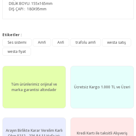
DELİK BOYU: 155x165mm
DIŞ ÇAPI : 180X95mm
Bu ürünün fiyat bilgisi, resim, ürün açıklamalarında ve diğer
konularda yetersiz gördüğünüz noktaları öneri formunu
Etiketler :
Bu ürüne ilk yorumu siz yapın!
kullanarak tarafımıza iletebilirsiniz.
Ses sistemi
Amfi
Anfi
trafolu amfi
westa satış
Görüş ve önerileriniz için teşekkür ederiz.
westa fiyat
Yorum Yaz
Ürün resmi kalitesiz, bozuk veya görüntülenemiyor.
Ürün açıklamasında eksik bilgiler bulunuyor.
Ürün bilgilerinde hatalar bulunuyor.
Tüm ürünlerimiz orijinal ve
Ürün fiyatı diğer sitelerden daha pahalı.
Ücretsiz Kargo 1.000 TL ve Üzeri
marka garantisi altındadır
Bu ürüne benzer farklı alternatifler olmalı.
Arayın Birlikte Karar Verelim Karlı
Kredi Kartı ile taksitli Alışveriş
Gönder
Çıkın 0212 - 236 84 11 Hafa içi: