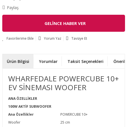
Paylaş
GELİNCE HABER VER
Yorum Yaz
Tavsiye Et
Ürün Bilgisi
Yorumlar
Taksit Seçenekleri
Önerile
WHARFEDALE POWERCUBE 10+
EV SİNEMASI WOOFER
ANA ÖZELLİKLER
100W AKTİF SUBWOOFER
Ana Özellikler
POWERCUBE 10+
Woofer
25 cm