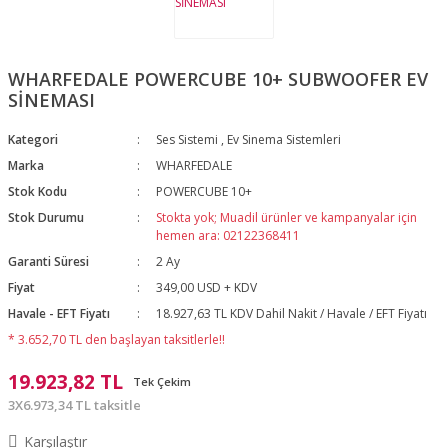
WHARFEDALE POWERCUBE 10+ SUBWOOFER EV
SİNEMASI
Kategori
Ses Sistemi
,
Ev Sinema Sistemleri
Marka
WHARFEDALE
Stok Kodu
POWERCUBE 10+
Stok Durumu
Stokta yok; Muadil ürünler ve kampanyalar için
hemen ara: 02122368411
Garanti Süresi
2 Ay
Fiyat
349,00 USD + KDV
Havale - EFT Fiyatı
18.927,63 TL KDV Dahil Nakit / Havale / EFT Fiyatı
* 3.652,70 TL den başlayan taksitlerle!!
19.923,82 TL
Tek Çekim
3X6.973,34 TL taksitle
Karşılaştır