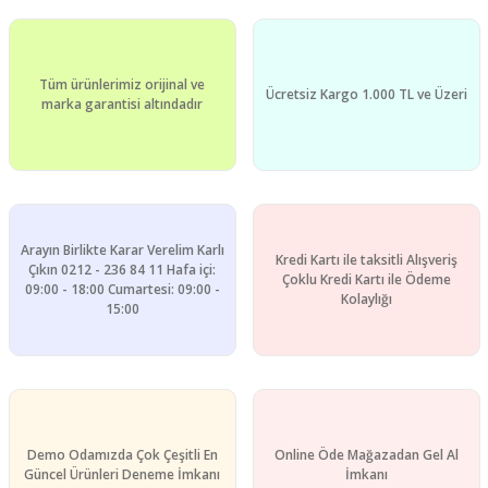
Ürün fiyatı diğer sitelerden daha pahalı.
Bu ürüne benzer farklı alternatifler olmalı.
Tüm ürünlerimiz orijinal ve
Ücretsiz Kargo 1.000 TL ve Üzeri
marka garantisi altındadır
Gönder
Arayın Birlikte Karar Verelim Karlı
Kredi Kartı ile taksitli Alışveriş
Çıkın 0212 - 236 84 11 Hafa içi:
Çoklu Kredi Kartı ile Ödeme
09:00 - 18:00 Cumartesi: 09:00 -
Kolaylığı
15:00
Demo Odamızda Çok Çeşitli En
Online Öde Mağazadan Gel Al
Güncel Ürünleri Deneme İmkanı
İmkanı