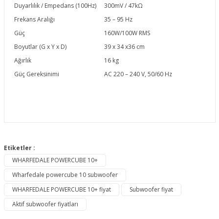
Duyarlılık / Empedans (100Hz)
300mV / 47kΩ
Frekans Aralığı
35 – 95 Hz
Güç
160W/100W RMS
Boyutlar (G x Y x D)
39 x 34 x36 cm
Ağırlık
16 kg
Güç Gereksinimi
AC 220 – 240 V, 50/60 Hz
Bu ürünün fiyat bilgisi, resim, ürün açıklamalarında ve diğer
konularda yetersiz gördüğünüz noktaları öneri formunu
Etiketler :
Bu ürüne ilk yorumu siz yapın!
kullanarak tarafımıza iletebilirsiniz.
WHARFEDALE POWERCUBE 10+
Görüş ve önerileriniz için teşekkür ederiz.
Wharfedale powercube 10 subwoofer
Yorum Yaz
Ürün resmi kalitesiz, bozuk veya görüntülenemiyor.
WHARFEDALE POWERCUBE 10+ fiyat
Subwoofer fiyat
Ürün açıklamasında eksik bilgiler bulunuyor.
Aktif subwoofer fiyatları
Ürün bilgilerinde hatalar bulunuyor.