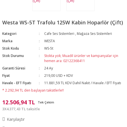
Westa WS-5T Trafolu 125W Kabin Hoparlör (Çift)
Kategori
Cafe Ses Sistemleri
,
Mağaza Ses Sistemleri
Marka
WESTA
Stok Kodu
WS-5t
Stok Durumu
Stokta yok; Muadil ürünler ve kampanyalar için
hemen ara: 02122368411
Garanti Süresi
24 Ay
Fiyat
219,00 USD + KDV
Havale - EFT Fiyatı
11.881,59 TL KDV Dahil Nakit / Havale / EFT Fiyatı
* 2.292,94 TL den başlayan taksitlerle!!
12.506,94 TL
Tek Çekim
3X4.377,43 TL taksitle
Karşılaştır