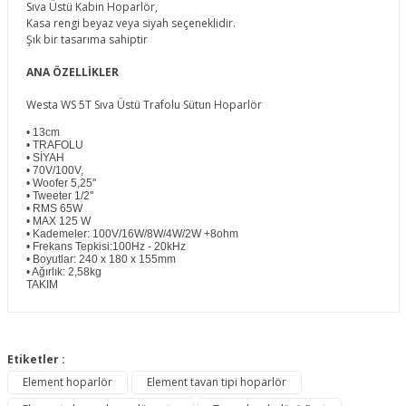
Sıva Üstü Kabin Hoparlör,
Kasa rengi beyaz veya siyah seçeneklidir.
Şık bir tasarıma sahiptir
ANA ÖZELLİKLER
Westa WS 5T Sıva Üstü Trafolu Sütun Hoparlör
• 13cm
• TRAFOLU
• SİYAH
• 70V/100V,
• Woofer 5,25''
• Tweeter 1/2''
• RMS 65W
• MAX 125 W
• Kademeler: 100V/16W/8W/4W/2W +8ohm
• Frekans Tepkisi:100Hz - 20kHz
• Boyutlar: 240 x 180 x 155mm
• Ağırlık: 2,58kg
TAKIM
Bu ürünün fiyat bilgisi, resim, ürün açıklamalarında ve diğer
konularda yetersiz gördüğünüz noktaları öneri formunu
Etiketler :
Bu ürüne ilk yorumu siz yapın!
kullanarak tarafımıza iletebilirsiniz.
Element hoparlör
Element tavan tipi hoparlör
Görüş ve önerileriniz için teşekkür ederiz.