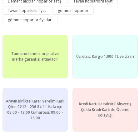
Element alçıpan hoparlör satış
Tavan hoplarlörü fiyat
Yorum Yaz
Ürün resmi kalitesiz, bozuk veya görüntülenemiyor.
Tavan hoparlörü fiyat
gömme hoparlör
Ürün açıklamasında eksik bilgiler bulunuyor.
gömme hoparlör fiyatları
Ürün bilgilerinde hatalar bulunuyor.
Ürün fiyatı diğer sitelerden daha pahalı.
Bu ürüne benzer farklı alternatifler olmalı.
Tüm ürünlerimiz orijinal ve
Ücretsiz Kargo 1.000 TL ve Üzeri
marka garantisi altındadır
Gönder
Arayın Birlikte Karar Verelim Karlı
Kredi Kartı ile taksitli Alışveriş
Çıkın 0212 - 236 84 11 Hafa içi:
Çoklu Kredi Kartı ile Ödeme
09:00 - 18:00 Cumartesi: 09:00 -
Kolaylığı
15:00