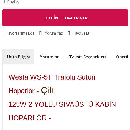
Paylaş
GELİNCE HABER VER
Yorum Yaz
Tavsiye Et
Ürün Bilgisi
Yorumlar
Taksit Seçenekleri
Önerile
Westa WS-5T Trafolu Sütun
Çift
Hoparlör -
125W 2 YOLLU SIVAÜSTÜ KABİN
HOPARLÖR -