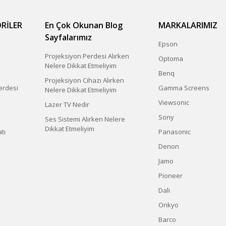
RİLER
En Çok Okunan Blog
MARKALARIMIZ
Sayfalarımız
Epson
Projeksiyon Perdesi Alırken
Optoma
Nelere Dikkat Etmeliyim
Benq
Projeksiyon Cihazı Alırken
erdesi
Gamma Screens
Nelere Dikkat Etmeliyim
Viewsonic
Lazer TV Nedir
Sony
Ses Sistemi Alırken Nelere
Dikkat Etmeliyim
tı
Panasonic
Denon
Jamo
Pioneer
Dali
Onkyo
Barco