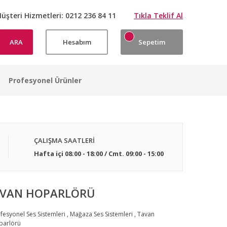
üşteri Hizmetleri:
0212 236 84 11
Tıkla Teklif Al
ARA
Hesabım
Sepetim
Profesyonel Ürünler
ÇALIŞMA SAATLERİ
Hafta içi 08:00 - 18:00 / Cmt. 09:00 - 15:00
AVAN HOPARLÖRÜ
fesyonel Ses Sistemleri
,
Mağaza Ses Sistemleri
,
Tavan
parlörü