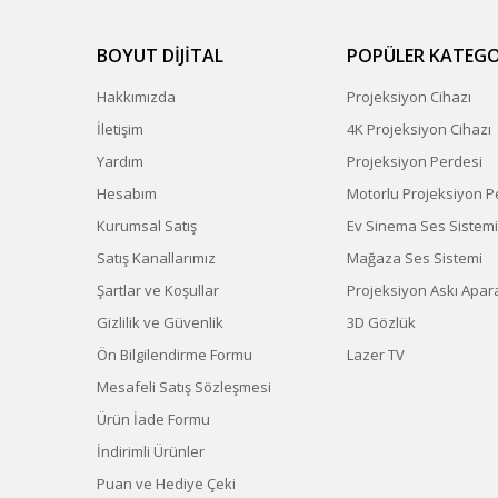
BOYUT DİJİTAL
POPÜLER KATEGO
Hakkımızda
Projeksiyon Cihazı
İletişim
4K Projeksiyon Cihazı
Yardım
Projeksiyon Perdesi
Hesabım
Motorlu Projeksiyon P
Kurumsal Satış
Ev Sinema Ses Sistemi
Satış Kanallarımız
Mağaza Ses Sistemi
Şartlar ve Koşullar
Projeksiyon Askı Apara
Gizlilik ve Güvenlik
3D Gözlük
Ön Bilgilendirme Formu
Lazer TV
Mesafeli Satış Sözleşmesi
Ürün İade Formu
İndirimli Ürünler
Puan ve Hediye Çeki