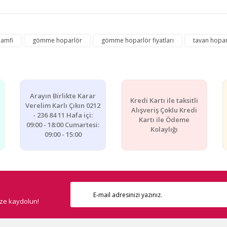
e diğer konularda yetersiz gördüğünüz noktaları öneri formunu kullanarak ta
 amfi
gömme hoparlör
gömme hoparlör fiyatları
tavan hopa
Bu ürüne ilk yorumu siz yapın!
Yorum Yaz
Arayın Birlikte Karar
Kredi Kartı ile taksitli
Verelim Karlı Çıkın 0212
Alışveriş Çoklu Kredi
- 236 84 11 Hafa içi:
Kartı ile Ödeme
09:00 - 18:00 Cumartesi:
Kolaylığı
09:00 - 15:00
Gönder
ize kaydolun!