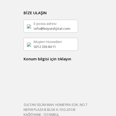
BİZE ULAŞIN
E-posta adresi
info@boyutdijital.com
Müşteri Hizmetleri
0212 236 84 11
Konum bilgisi için tıklayın
SULTAN SELİM MAH. HÜMEYRA SOK. NO.7
NEF09 PLAZA B BLOK K.10 D.201/B
KAĞITHANE - İSTANBUL