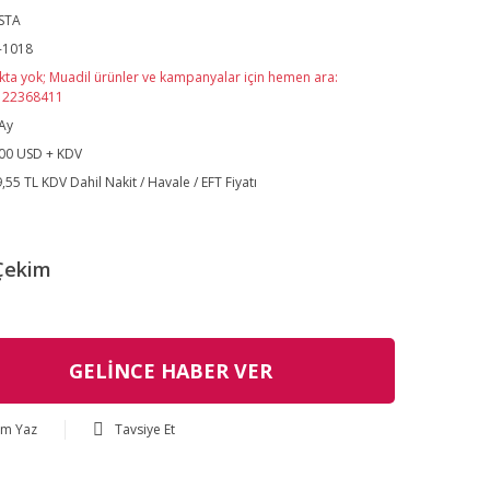
STA
-1018
kta yok; Muadil ürünler ve kampanyalar için hemen ara:
122368411
Ay
00 USD + KDV
,55 TL KDV Dahil Nakit / Havale / EFT Fiyatı
Çekim
GELİNCE HABER VER
um Yaz
Tavsiye Et