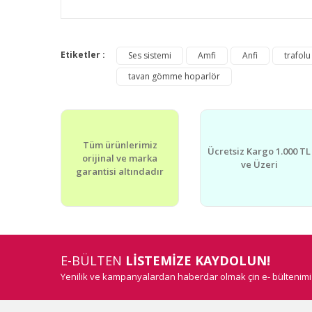
Bu ürünün fiyat bilgisi, resim, ürün açıklamalarında v
Görüş ve önerileriniz için teşekkür ederiz.
Etiketler :
Ses sistemi
Amfi
Anfi
trafolu
tavan gömme hoparlör
Ürün resmi kalitesiz, bozuk veya görüntülenemiyor.
Ürün açıklamasında eksik bilgiler bulunuyor.
Ürün bilgilerinde hatalar bulunuyor.
Tüm ürünlerimiz
Ürün fiyatı diğer sitelerden daha pahalı.
Ücretsiz Kargo 1.000 TL
orijinal ve marka
Bu ürüne benzer farklı alternatifler olmalı.
ve Üzeri
garantisi altındadır
E-BÜLTEN
LİSTEMİZE KAYDOLUN!
Yenilik ve kampanyalardan haberdar olmak çin e- bültenim