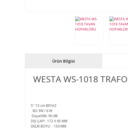
Ürün Bilgisi
WESTA WS-1018 TRAF
5'' 13 cm BEYAZ
8Ω 3W / 6 W
Duyarlılık: 90 dB
DIŞ ÇAPI : 172 X 65 MM
DELİK BOYU : 150 MM