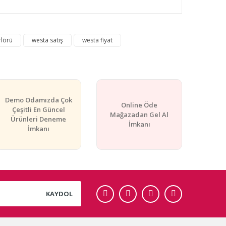
rafımıza iletebilirsiniz.
rlörü
westa satış
westa fiyat
Demo Odamızda Çok
Online Öde
Çeşitli En Güncel
Mağazadan Gel Al
Ürünleri Deneme
İmkanı
İmkanı
KAYDOL