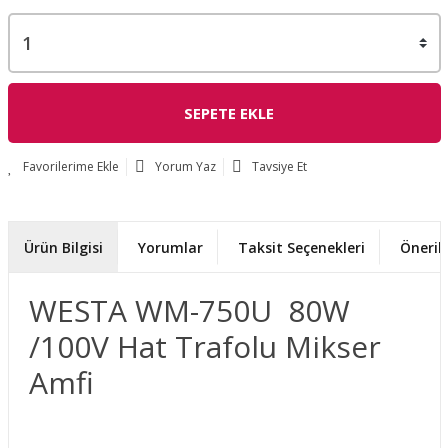
SEPETE EKLE
Yorum Yaz
Tavsiye Et
Ürün Bilgisi
Yorumlar
Taksit Seçenekleri
Önerile
WESTA WM-750U 80W
/100V Hat Trafolu Mikser
Amfi