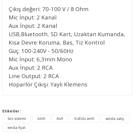
Çıkış değeri: 70-100 V / 8 Ohm
Mic İnput: 2 Kanal
Aux İnput: 2 Kanal
USB,Bluetooth, SD Kart, Uzaktan Kumanda,
Kısa Devre Koruma, Bas, Tiz Kontrol
Güç: 100-240V - 50/60Hz
Mic İnput: 6,3mm Mono
Aux İnput: 2 RCA
Line Output: 2 RCA
Hoparlör Çıkışı: Yaylı Klemens
Bu ürünün fiyat bilgisi, resim, ürün açıklamalarında ve diğer
konularda yetersiz gördüğünüz noktaları öneri formunu
Etiketler :
Bu ürüne ilk yorumu siz yapın!
kullanarak tarafımıza iletebilirsiniz.
Ses sistemi
Amfi
Anfi
trafolu amfi
westa satış
Görüş ve önerileriniz için teşekkür ederiz.
westa fiyat
Yorum Yaz