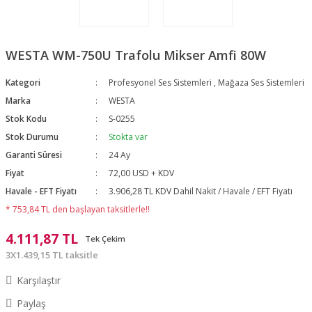
WESTA WM-750U Trafolu Mikser Amfi 80W
Kategori
Profesyonel Ses Sistemleri
,
Mağaza Ses Sistemleri
Marka
WESTA
Stok Kodu
S-0255
Stok Durumu
Stokta var
Garanti Süresi
24 Ay
Fiyat
72,00 USD + KDV
Havale - EFT Fiyatı
3.906,28 TL KDV Dahil Nakit / Havale / EFT Fiyatı
* 753,84 TL den başlayan taksitlerle!!
4.111,87 TL
Tek Çekim
3X1.439,15 TL taksitle
Karşılaştır
Paylaş