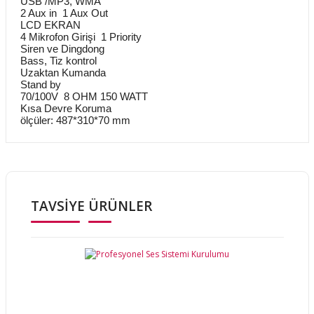
USB /MP3, WMA
2 Aux in 1 Aux Out
LCD EKRAN
4 Mikrofon Girişi 1 Priority
Siren ve Dingdong
Bass, Tiz kontrol
Uzaktan Kumanda
Stand by
70/100V 8 OHM 150 WATT
Kısa Devre Koruma
ölçüler: 487*310*70 mm
Bu ürünün fiyat bilgisi, resim, ürün açıklamalarında ve diğer
konularda yetersiz gördüğünüz noktaları öneri formunu
Bu ürüne ilk yorumu siz yapın!
kullanarak tarafımıza iletebilirsiniz.
Görüş ve önerileriniz için teşekkür ederiz.
TAVSİYE ÜRÜNLER
Yorum Yaz
Ürün resmi kalitesiz, bozuk veya görüntülenemiyor.
Ürün açıklamasında eksik bilgiler bulunuyor.
Ürün bilgilerinde hatalar bulunuyor.
Ürün fiyatı diğer sitelerden daha pahalı.