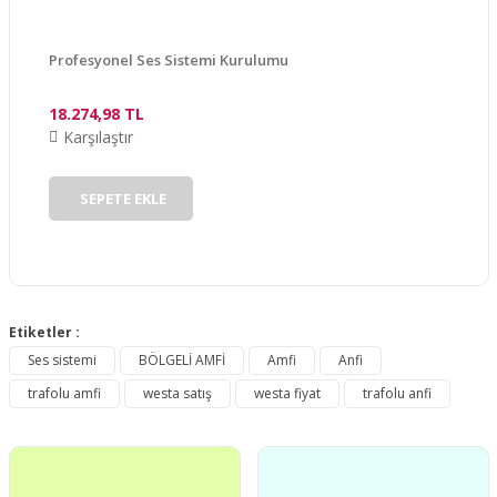
Bu ürüne benzer farklı alternatifler olmalı.
Profesyonel Ses Sistemi Kurulumu
18.274,98 TL
Karşılaştır
Gönder
SEPETE EKLE
Etiketler :
Ses sistemi
BÖLGELİ AMFİ
Amfi
Anfi
trafolu amfi
westa satış
westa fiyat
trafolu anfi