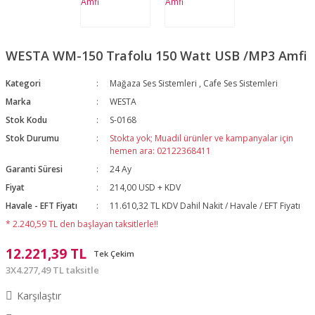
WESTA WM-150 Trafolu 150 Watt USB /MP3 Amfi
Kategori
Mağaza Ses Sistemleri
,
Cafe Ses Sistemleri
Marka
WESTA
Stok Kodu
S-0168
Stok Durumu
Stokta yok; Muadil ürünler ve kampanyalar için
hemen ara: 02122368411
Garanti Süresi
24 Ay
Fiyat
214,00 USD + KDV
Havale - EFT Fiyatı
11.610,32 TL KDV Dahil Nakit / Havale / EFT Fiyatı
* 2.240,59 TL den başlayan taksitlerle!!
12.221,39 TL
Tek Çekim
3X4.277,49 TL taksitle
Karşılaştır