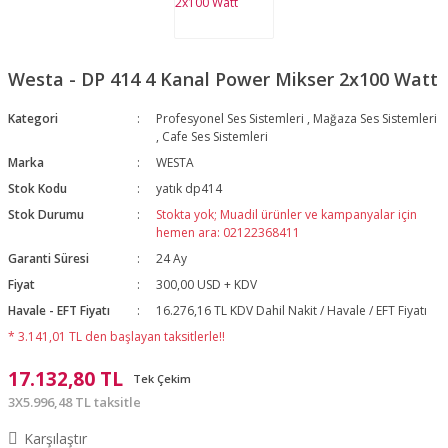
Westa - DP 414 4 Kanal Power Mikser 2x100 Watt
Kategori
Profesyonel Ses Sistemleri
,
Mağaza Ses Sistemleri
,
Cafe Ses Sistemleri
Marka
WESTA
Stok Kodu
yatık dp414
Stok Durumu
Stokta yok; Muadil ürünler ve kampanyalar için
hemen ara: 02122368411
Garanti Süresi
24 Ay
Fiyat
300,00 USD + KDV
Havale - EFT Fiyatı
16.276,16 TL KDV Dahil Nakit / Havale / EFT Fiyatı
* 3.141,01 TL den başlayan taksitlerle!!
17.132,80 TL
Tek Çekim
3X5.996,48 TL taksitle
Karşılaştır