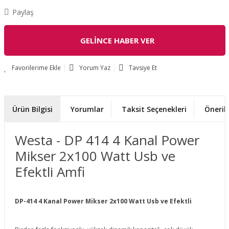
Paylaş
GELİNCE HABER VER
Yorum Yaz
Tavsiye Et
Ürün Bilgisi
Yorumlar
Taksit Seçenekleri
Önerile
Westa - DP 414 4 Kanal Power
Mikser 2x100 Watt Usb ve
Efektli Amfi
DP-414 4 Kanal Power Mikser 2x100 Watt Usb ve Efektli