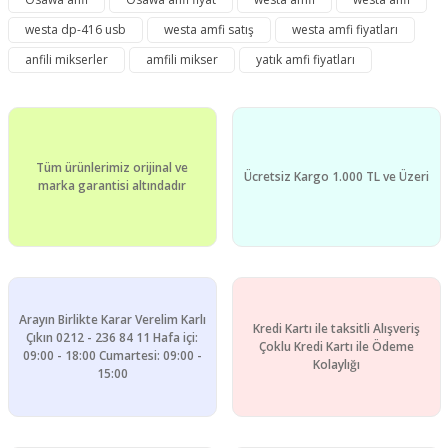
Görüş ve önerileriniz için teşekkür ederiz.
westa dp-416 usb
westa amfi satış
westa amfi fiyatları
Yorum Yaz
Ürün resmi kalitesiz, bozuk veya görüntülenemiyor.
anfili mikserler
amfili mikser
yatık amfi fiyatları
Ürün açıklamasında eksik bilgiler bulunuyor.
Ürün bilgilerinde hatalar bulunuyor.
Ürün fiyatı diğer sitelerden daha pahalı.
Tüm ürünlerimiz orijinal ve
Bu ürüne benzer farklı alternatifler olmalı.
Ücretsiz Kargo 1.000 TL ve Üzeri
marka garantisi altındadır
Gönder
Arayın Birlikte Karar Verelim Karlı
Kredi Kartı ile taksitli Alışveriş
Çıkın 0212 - 236 84 11 Hafa içi:
Çoklu Kredi Kartı ile Ödeme
09:00 - 18:00 Cumartesi: 09:00 -
Kolaylığı
15:00