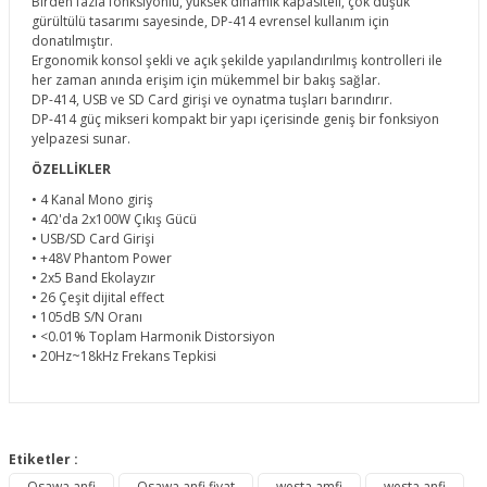
Birden fazla fonksiyonlu, yüksek dinamik kapasiteli, çok düşük
gürültülü tasarımı sayesinde, DP-414 evrensel kullanım için
donatılmıştır.
Ergonomik konsol şekli ve açık şekilde yapılandırılmış kontrolleri ile
her zaman anında erişim için mükemmel bir bakış sağlar.
DP-414, USB ve SD Card girişi ve oynatma tuşları barındırır.
DP-414 güç mikseri kompakt bir yapı içerisinde geniş bir fonksiyon
yelpazesi sunar.
ÖZELLİKLER
• 4 Kanal Mono giriş
• 4Ω'da 2x100W Çıkış Gücü
• USB/SD Card Girişi
• +48V Phantom Power
• 2x5 Band Ekolayzır
• 26 Çeşit dijital effect
• 105dB S/N Oranı
• <0.01% Toplam Harmonik Distorsiyon
• 20Hz~18kHz Frekans Tepkisi
Bu ürünün fiyat bilgisi, resim, ürün açıklamalarında ve diğer
konularda yetersiz gördüğünüz noktaları öneri formunu
Etiketler :
Bu ürüne ilk yorumu siz yapın!
kullanarak tarafımıza iletebilirsiniz.
Osawa anfi
Osawa anfi fiyat
westa amfi
westa anfi