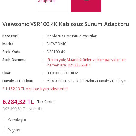
Viewsonic VSR100 4K Kablosuz Sunum Adaptörü
Kategori
Kablosuz Görüntü Aktarıcılar
Marka
VIEWSONIC
Stok Kodu
VSR100 4K
Stok Durumu
Stokta yok; Muadil ürünler ve kampanyalar için
hemen ara: 02122368411
Fiyat
110,00 USD + KDV
Havale - EFT Fiyatı
5.970,11 TL KDV Dahil Nakit / Havale / EFT Fiyatı
* 1.152,13 TL den başlayan taksitlerle!!
6.284,32 TL
Tek Çekim
3X2.199,51 TL taksitle
Karşılaştır
Paylaş