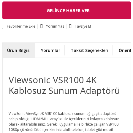
GELİNCE HABER VER
Yorum Yaz
Tavsiye Et
Ürün Bilgisi
Yorumlar
Taksit Seçenekleri
Önerile
Viewsonic VSR100 4K
Kablosuz Sunum Adaptörü
ViewSonic ViewSync® VSR100 kablosuz sunum ağ geçit adaptörü
sahip olduğu HDMI/MHL arayüzü ile içeriklerinizi kolayca kablosuz
olarak aktarabilirsiniz. Gerekli uygulama ile birlikte çalışan VSR100,
1080p çözünürlüklü içeriklerinizi akıllı telefon, tablet gibi mobil