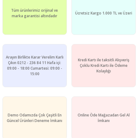
Yorum Yaz
Tüm ürünlerimiz orijinal ve
Ürün resmi kalitesiz, bozuk veya görüntülenemiyor.
Ücretsiz Kargo 1.000 TL ve Üzeri
marka garantisi altındadır
Ürün açıklamasında eksik bilgiler bulunuyor.
Ürün bilgilerinde hatalar bulunuyor.
Ürün fiyatı diğer sitelerden daha pahalı.
Bu ürüne benzer farklı alternatifler olmalı.
Arayın Birlikte Karar Verelim Karlı
Kredi Kartı ile taksitli Alışveriş
Çıkın 0212 - 236 84 11 Hafa içi:
Çoklu Kredi Kartı ile Ödeme
09:00 - 18:00 Cumartesi: 09:00 -
Kolaylığı
15:00
Gönder
Demo Odamızda Çok Çeşitli En
Online Öde Mağazadan Gel Al
Güncel Ürünleri Deneme İmkanı
İmkanı