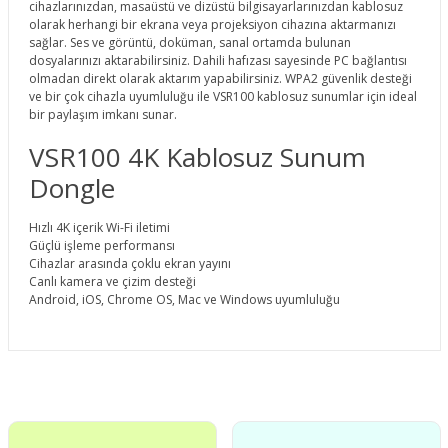
cihazlarınızdan, masaüstü ve dizüstü bilgisayarlarınızdan kablosuz
olarak herhangi bir ekrana veya projeksiyon cihazına aktarmanızı
sağlar. Ses ve görüntü, doküman, sanal ortamda bulunan
dosyalarınızı aktarabilirsiniz. Dahili hafızası sayesinde PC bağlantısı
olmadan direkt olarak aktarım yapabilirsiniz. WPA2 güvenlik desteği
ve bir çok cihazla uyumluluğu ile VSR100 kablosuz sunumlar için ideal
bir paylaşım imkanı sunar.
VSR100 4K Kablosuz Sunum
Dongle
Hızlı 4K içerik Wi-Fi iletimi
Güçlü işleme performansı
Cihazlar arasında çoklu ekran yayını
Canlı kamera ve çizim desteği
Android, iOS, Chrome OS, Mac ve Windows uyumluluğu
Bu ürünün fiyat bilgisi, resim, ürün açıklamalarında ve diğer
konularda yetersiz gördüğünüz noktaları öneri formunu
Bu ürüne ilk yorumu siz yapın!
kullanarak tarafımıza iletebilirsiniz.
Görüş ve önerileriniz için teşekkür ederiz.