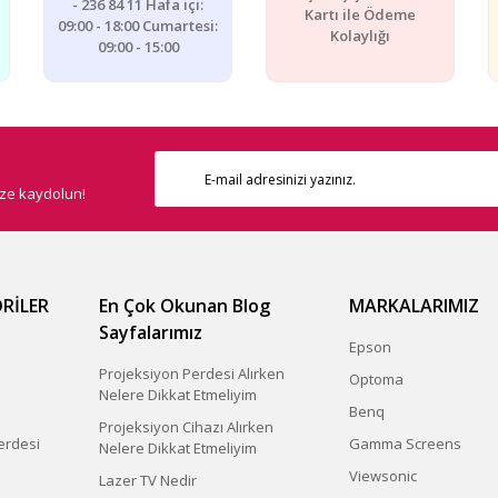
- 236 84 11 Hafa içi:
Kartı ile Ödeme
09:00 - 18:00 Cumartesi:
Kolaylığı
09:00 - 15:00
ize kaydolun!
Gönder
RİLER
En Çok Okunan Blog
MARKALARIMIZ
Sayfalarımız
Epson
Projeksiyon Perdesi Alırken
Optoma
Nelere Dikkat Etmeliyim
Benq
Projeksiyon Cihazı Alırken
erdesi
Gamma Screens
Nelere Dikkat Etmeliyim
Viewsonic
Lazer TV Nedir