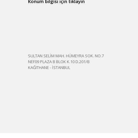
Konum bilgisi için tıklayın
SULTAN SELİM MAH. HÜMEYRA SOK. NO.7
NEF09 PLAZA B BLOK K.10 D.201/B
KAĞITHANE - İSTANBUL