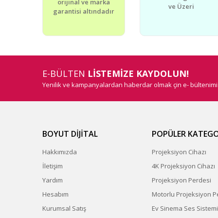
orijinal ve marka
ve Üzeri
Ürün bilgilerinde hatalar bulunuyor.
garantisi altındadır
Ürün fiyatı diğer sitelerden daha pahalı.
Bu ürüne benzer farklı alternatifler olmalı.
E-BÜLTEN
LİSTEMİZE KAYDOLUN!
Yenilik ve kampanyalardan haberdar olmak çin e- bültenim
BOYUT DİJİTAL
POPÜLER KATEGO
Hakkımızda
Projeksiyon Cihazı
İletişim
4K Projeksiyon Cihazı
Yardım
Projeksiyon Perdesi
Hesabım
Motorlu Projeksiyon P
Kurumsal Satış
Ev Sinema Ses Sistemi