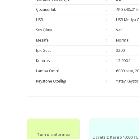
Çözünürlük
:
4K 3840x216
USB
:
USB Medya O
Ses Çıkışı
:
Var
Mesafe
:
Normal
Işık Gücü
:
3200
Kontrast
:
12.000:1
Lamba Ömrü
:
6000 saat, 20
Keystone Özelliği
:
Yatay Keysto
Bu ürünün fiyat bilgisi, resim, ürün açıklamalarında v
Görüş ve önerileriniz için teşekkür ederiz.
Ürün resmi kalitesiz, bozuk veya görüntülenemiyor.
Tüm ürünlerimiz
Ürün açıklamasında eksik bilgiler bulunuyor.
Ücretsiz Kargo 1.000 TL