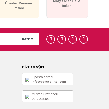
Mağazadan Gel Al
Ürünleri Deneme
İmkanı
İmkanı
KAYDOL
BİZE ULAŞIN
E-posta adresi
info@boyutdijital.com
Müşteri Hizmetleri
0212 236 84 11