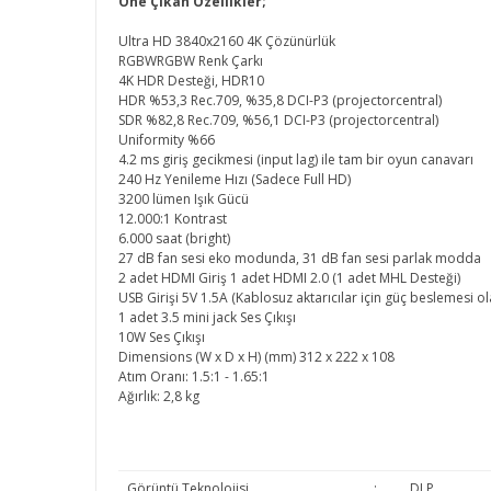
Öne Çıkan Özellikler;
Ultra HD 3840x2160 4K Çözünürlük
RGBWRGBW Renk Çarkı
4K HDR Desteği, HDR10
HDR %53,3 Rec.709, %35,8 DCI-P3 (projectorcentral)
SDR %82,8 Rec.709, %56,1 DCI-P3 (projectorcentral)
Uniformity %66
4.2 ms giriş gecikmesi (input lag) ile tam bir oyun canavarı
240 Hz Yenileme Hızı (Sadece Full HD)
3200 lümen Işık Gücü
12.000:1 Kontrast
6.000 saat (bright)
27 dB fan sesi eko modunda, 31 dB fan sesi parlak modda
2 adet HDMI Giriş 1 adet HDMI 2.0 (1 adet MHL Desteği)
USB Girişi 5V 1.5A (Kablosuz aktarıcılar için güç beslemesi ol
1 adet 3.5 mini jack Ses Çıkışı
10W Ses Çıkışı
Dimensions (W x D x H) (mm) 312 x 222 x 108
Atım Oranı: 1.5:1 - 1.65:1
Ağırlık: 2,8 kg
Görüntü Teknolojisi
:
DLP