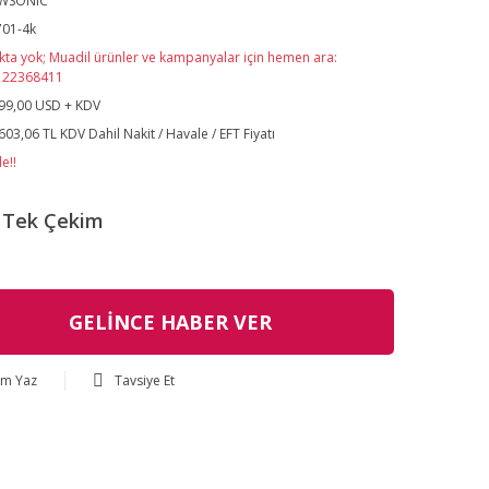
EWSONIC
701-4k
kta yok; Muadil ürünler ve kampanyalar için hemen ara:
122368411
99,00 USD + KDV
603,06 TL KDV Dahil Nakit / Havale / EFT Fiyatı
e!!
Tek Çekim
GELİNCE HABER VER
um Yaz
Tavsiye Et