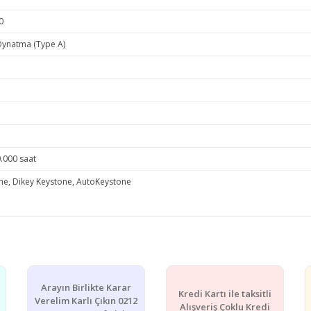
0
ynatma (Type A)
.000 saat
ne, Dikey Keystone, AutoKeystone
e diğer konularda yetersiz gördüğünüz noktaları öneri formunu kullanarak ta
Bu ürüne ilk yorumu siz yapın!
Arayın Birlikte Karar
Kredi Kartı ile taksitli
Yorum Yaz
Verelim Karlı Çıkın 0212
Alışveriş Çoklu Kredi