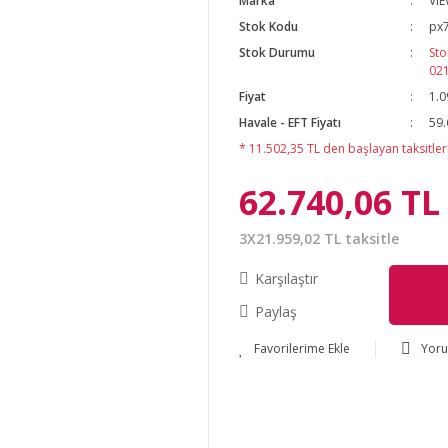
Marka
VI
Stok Kodu
px
Stok Durumu
Sto
02
Fiyat
1.0
Havale - EFT Fiyatı
59.
* 11.502,35 TL den başlayan taksitlerl
62.740,06 TL
3X21.959,02 TL taksitle
Karşılaştır
Paylaş
Yor