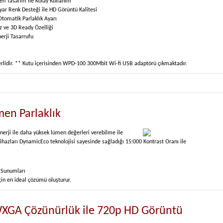
en Tasarım ile Kolay Kullanım
yar Renk Desteği ile HD Görüntü Kalitesi
Otomatik Parlaklık Ayarı
Hz ve 3D Ready Özelliği
erji Tasarrufu
idir. ** Kutu içerisinden WPD-100 300Mbit Wi-fi USB adaptörü çıkmaktadır.
en Parlaklık
erji ile daha yüksek lümen değerleri verebilme ile
hazları DynamicEco teknolojisi sayesinde sağladığı 15:000 Kontrast Oranı ile
o Sunumları
çin en ideal çözümü oluşturur.
WXGA Çözünürlük ile 720p HD Görüntü