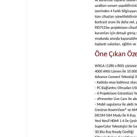
ve kurumsal toplantı odaları 
uzaktan sunum yapabilirsiniz
üzerinden 4 farklı bilgisay
tüm cihazları yönetilebilirs
kontrast oranı ile daha net, 
PJD7533w projeksiyon cihazla
kurumları için detaylı görüş
modunda anında kapanabilme,
toplantı salonları, eğitim ve
Öne Çıkan Özel
WXGA (1280 x 800) çözünürl
4000 ANSI Lümen ile 10.000 :
Advance Connect Teknoloji i
- Kablolu veya kablosuz olar
- PC Bağlantısı Olmadan USB
- 4 Projeksiyon Görüntüsü T
- vPresenter Live Cam ile akı
- Mobil uygulama ile akıllı 
Crestron RoomView® ve AMX 
DICOM SIM Modu ile X-Ray,
Yeni Nesil HDMI 1.4 ile Çev
SuperColor Teknolojisi ile 
3D Blu-Ray Ready Özelliği