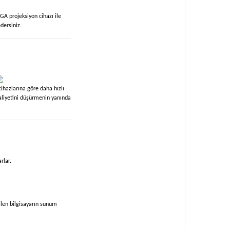
GA projeksiyon cihazı ile
dersiniz.
cihazlarına göre daha hızlı
aliyetini düşürmenin yanında
rlar.
ilen bilgisayarın sunum