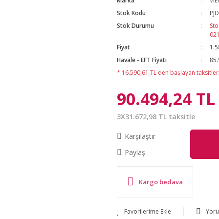
Marka
VI
Stok Kodu
PJ
Stok Durumu
Sto
02
Fiyat
1.5
Havale - EFT Fiyatı
85.
* 16.590,61 TL den başlayan taksitlerl
90.494,24 TL
3X31.672,98 TL taksitle
Karşılaştır
Paylaş
Kargo bedava
Yor