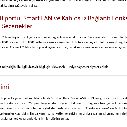
 ekleme ve yapılan değişiklikleri kaydedebilme imkanı sunar. Ayrıca akıllı cihaz üzerindeki
ak katılım sağlayabilirsiniz.
SB portu, Smart LAN ve Kablosuz Bağlantı Fonk
ı Seçenekleri
Teknolojisi ile çok geniş ve uygun bağlantı seçenekleri sunar. Sunumu ister ethernet kablo
i USB portuna takıp USB belleğiniz üzerinden ister akıllı telefon veya tablet ile mobil uygula
vanced Connect™ Teknolojili projeksiyon cihazları, uzaktan sunum ve konferans için en iyi 
nolojisi ile ilgili detaylı bilgi için
Viewsonic Türkiye sayfasını ziyaret ediniz.
timi
i projeksiyon cihazları dahili olarak Crestron RoomView, AMX ve PJLink gibi ağ yönetim sist
rnet portu üzerinden 250 projeksiyon cihazını yönetebilirsiniz. Bu ağ yönetimi, gerçek zamanl
eksiz enerji sarfiyatını önler ve böylelikle lamba ömrünü uzatır. Crestron RoomView Ağ kontr
ellemeler yapılabilir. Bu da kurumsal şirketler ve eğitim kurumlarında her cihazına yerinde
rarak maliyet konusunda da etkili bir çözüm sunar.