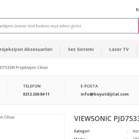
M
rojeksiyon Aksesuarları
Ses Sistemi
Lazer TV
D7533W Projeksiyon Cihazı
TELEFON
E-POSTA
0212 236 84 11
info@boyutdijital.com
VIEWSONIC PJD7533
Kategori
Kur