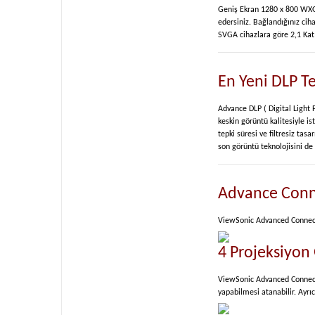
Geniş Ekran 1280 x 800 WXGA 
edersiniz. Bağlandığınız cih
SVGA cihazlara göre 2,1 Kat 
En Yeni DLP Te
Advance DLP ( Digital Light P
keskin görüntü kalitesiyle is
tepki süresi ve filtresiz t
son görüntü teknolojisini de
Advance Conne
ViewSonic Advanced Connect™ 
4 Projeksiyon
ViewSonic Advanced Connect™
yapabilmesi atanabilir. Ayrı