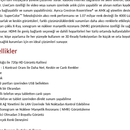
için tüm ihtiyaçlara yönelik çözümler sunar. Kablolu internet bağlantısı ile akıllı telefon, tabl
. LiveCam özelliği ile video veya sunum üzerinde anlık çizim yapabilir ve alınan notları kayde
ara bağlayabilir ve sunum yapabilirsiniz. Ayrıca Crestron RoomView® ve AMX ağ yönetim deste
iniz. SuperColor™ Teknolojisinin akıcı renk performansı ve 1.07 milyar renk desteği ile 4000 L
parlak ve keskin görüntüleri, farklı çözünürülüklerdeki sunumları daha akıcı renklerle etkileyici
rı çoklu X-Ray, sonogram ve nükleer manyetik rezonans (NMR) görüntüleme özelliği ile sağlı
 sunar. HDMI ile geniş bağlantı seçeneği ve dahili hoparlörleri her türlü ortamda kullanılabi
 köşe ayarlama ile her yüzeyde kullanım ve 3D Ready fonksiyonları ile küçük ve orta boyutl
 sağlık kurumları için en ideal çözümleri sunuyor.
likler
üğü ile 720p HD Görüntü Kalitesi
 1 Kontrast Oranı ile Daha Net, Keskin ve Canlı Renkler
le
ak
 portları üzerinden USB bellekten
ek bir Ekrandan
llı telefon veya tabletten canlı yayın
telefon ve tablet üzerinden direkt sunum yapabilme
Ağ Yönetimi ile LAN Üzerinde Tek Noktadan Kontrol Edebilme
 Sonogram ve Nükleer Manyetik Rezonans ( NMR) Görüntüleme
irici Olmadan 3 Boyutlu Görüntü
Gerçek Renk Deneyimi