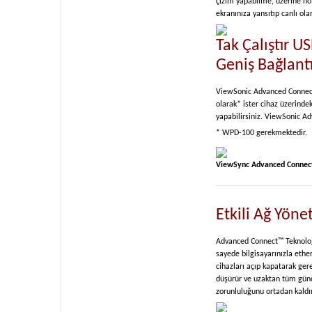
çizim yapabilme, üzerine not
ekranınıza yansıtıp canlı olar
Tak Çalıştır U
Geniş Bağlant
ViewSonic Advanced Connect™ 
olarak* ister cihaz üzerindek
yapabilirsiniz. ViewSonic Ad
* WPD-100 gerekmektedir.
ViewSync Advanced Connect Tek
Etkili Ağ Yöne
Advanced Connect™ Teknolojil
sayede bilgisayarınızla ethe
cihazları açıp kapatarak ger
düşürür ve uzaktan tüm günc
zorunluluğunu ortadan kaldı