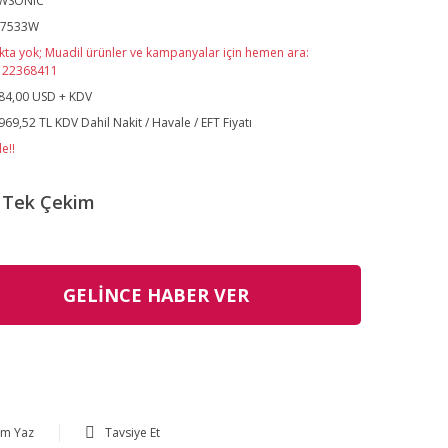
EWSONIC
D7533W
kta yok; Muadil ürünler ve kampanyalar için hemen ara:
122368411
84,00 USD + KDV
969,52 TL KDV Dahil Nakit / Havale / EFT Fiyatı
e!!
Tek Çekim
GELİNCE HABER VER
um Yaz
Tavsiye Et