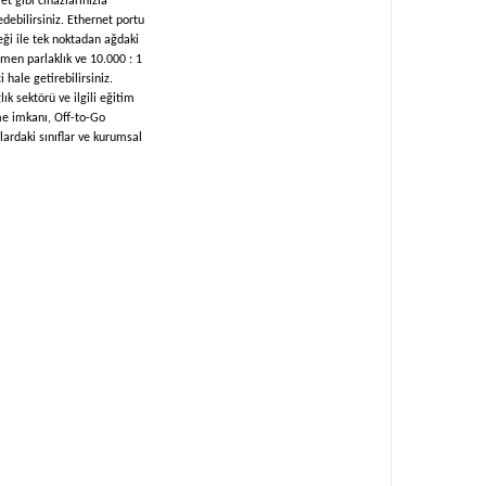
et gibi cihazlarınızla
debilirsiniz. Ethernet portu
ği ile tek noktadan ağdaki
ümen parlaklık ve 10.000 : 1
 hale getirebilirsiniz.
k sektörü ve ilgili eğitim
lme imkanı, Off-to-Go
ardaki sınıflar ve kurumsal