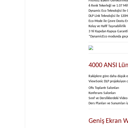
Filtresiz Bakım Gerektirmey
6 Renk Tekerleği ve 1.07 Mil
Dynamic Eco Teknolojisi ile 
DLP Link Teknolojisi ile 120
Eco-Mode ile Çevre Dostu En
Kolay ve Hafif Taşınabilirlik
3 Yıl Kapıdan Kapıya Garanti
*DynamicEco modunda geçerl
4000 ANSI Lüm
Rakiplere göre daha düşük en
ViewSonic DLP projeksiyon ci
Ofis Toplantı Salonları
Konferans Salonları
Sınıf ve Dersliklerdeki Vide
Ders Planları ve Sunumları i
Geniş Ekran 