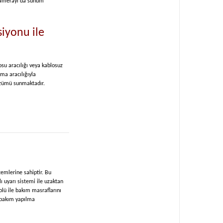
 kamerayı da sunum
siyonu ile
su aracılığı veya kablosuz
ma aracılığıyla
çözümü sunmaktadır.
emlerine sahiptir. Bu
ı uyarı sistemi ile uzaktan
olü ile bakım masraflarını
 bakım yapılma