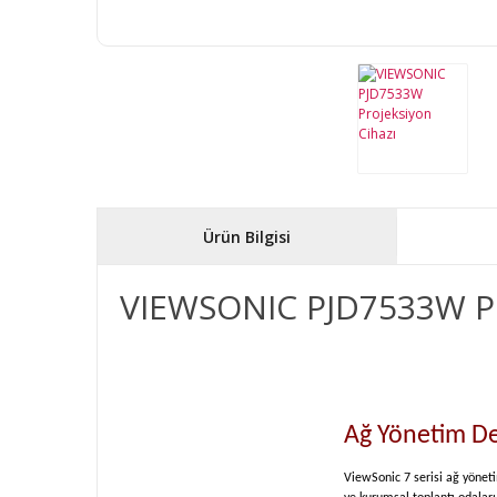
Ürün Bilgisi
VIEWSONIC PJD7533W Pr
Ağ Yönetim De
ViewSonic 7 serisi ağ yöneti