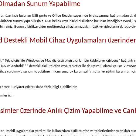
ı Olmadan Sunum Yapabilme
ları üzerinde bulunan USB portu ve Office Reader sayesinde bilgisayarınızı bağlamadan da di
skinizden sunum yapabilirsiniz. USB bellek veya harici diskinizde bulunan istediğiniz Word, 
lirsiniz. Bununla birlikte diğer multimedya cihazlarınızdaki müzik ve videolarını da açıp direk
d Destekli Mobil Cihaz Uygulamaları üzerinde
Teknolojisi ile Windows ve Mac diz üstü bilgisayarlar için kablolu ve kablosuz* bağlantı se
IOS ve Android*** destekli akıllı telefon veya tabletler ile de uyumlu olarak çalışır. View
l cihaz yardımıyla sunum yapabilme imkanı sunarak kurumsal firmalar ve eğitim kurumları içi
tore ‘u ziyaret ederek daha fazla bilgi alabilirsiniz.
mler için
simler üzerinde Anlık Çizim Yapabilme ve Can
rı, mobil uygulamalar yardımı ile kullanıcılara akıllı telefon ve tabletlerinden yaptıkları su