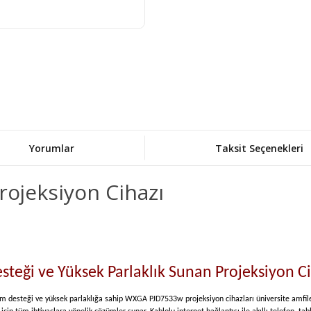
Yorumlar
Taksit Seçenekleri
ojeksiyon Cihazı
steği ve Yüksek Parlaklık Sunan Projeksiyon Ci
m desteği ve yüksek parlaklığa sahip WXGA PJD7533w projeksiyon cihazları üniversite amfile