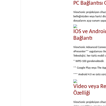
PC Bağlantıs
ViewSonic projeksiyon cihaz
belleğinizden veya harici di
dosyalarını açıp sunum yapabi
IOS ve Androi
Bağlantı
ViewSonic Advanced Connect™ 
vPresenter** uygulaması ile 
Teknolojisi, her türlü mobi
* WPD-100 gerekmektedir.
** Google Play veya The App S
*** Android 4.0 ve üstü sürü
Video veya Re
Özelliği
ViewSonic projeksiyon cihazla