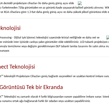
destekli projeksiyon cihazları ile daha geniş görüş açısı elde
az farketmeden 720p görüntüden en az görüntü kaybı yaşayarak kaliteli görüntü alırsınız. WX
ve XGA cihazlara göre 1,3 Kat daha geniş görüş açısı ve daha yüksek piksel görüntüsü elde e
knolojisi
rocessing - Dijital Işık İşleme) teknolojisi sayesinde kristal netliğinde ve daha net ve
ter evinizde ister işinizde canlıya yakın görüntüler elde edebilirsiniz. LCD tabanlı projeksiyon 
asarımıyla temizleme veya değişim gerektirmeyen DLP tabanlı lamba tasarımı ile satın alma m
 sunuyor.
ct Teknolojisi
teknolojili Projeksiyon Cihazları geniş bağlantı seçenekleri ve uzaktan kontrol imkanı suna
 Görüntüsü Tek bir Ekranda
 Teknolojisi eş zamanlı olarak 4 farklı bilgisayardan sunum yapabilme imkanı sunar. İsten
ca sunumu ortak ağa bağlanarak farklı bir odadan veya uzaktan yapabilirsiniz.