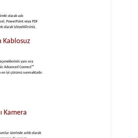
rekt olarak usb
Excel, PowerPoint veya PDF
 olarak izleyebilirsiniz.
n Kablosuz
çeneklerinin yanı sıra
Sonic Advanced Connect™
n en iyi çözümü sunmaktadır.
lı Kamera
numlar üzerinde anlık olarak