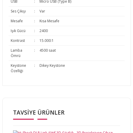
USB
:
Micro USB (Type B)
Ses Çıkışı
:
Var
Mesafe
:
Kısa Mesafe
Işık Gücü
:
2400
Kontrast
:
15.000:1
Lamba
:
4500 saat
Ömrü
Keystone
:
Dikey Keystone
Özelliği
Bu ürünün fiyat bilgisi, resim, ürün açıklamalarında ve diğer
konularda yetersiz gördüğünüz noktaları öneri formunu
Bu ürüne ilk yorumu siz yapın!
kullanarak tarafımıza iletebilirsiniz.
Görüş ve önerileriniz için teşekkür ederiz.
TAVSİYE ÜRÜNLER
Yorum Yaz
Ürün resmi kalitesiz, bozuk veya görüntülenemiyor.