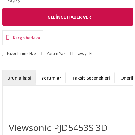
Paylaş
GELİNCE HABER VER
Kargo bedava
Yorum Yaz
Tavsiye Et
Ürün Bilgisi
Yorumlar
Taksit Seçenekleri
Önerile
Viewsonic PJD5453S 3D