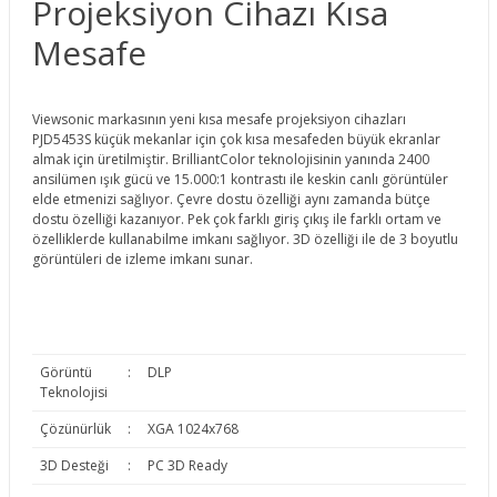
Projeksiyon Cihazı Kısa
Mesafe
Viewsonic markasının yeni kısa mesafe projeksiyon cihazları
PJD5453S küçük mekanlar için çok kısa mesafeden büyük ekranlar
almak için üretilmiştir. BrilliantColor teknolojisinin yanında 2400
ansilümen ışık gücü ve 15.000:1 kontrastı ile keskin canlı görüntüler
elde etmenizi sağlıyor. Çevre dostu özelliği aynı zamanda bütçe
dostu özelliği kazanıyor. Pek çok farklı giriş çıkış ile farklı ortam ve
özelliklerde kullanabilme imkanı sağlıyor. 3D özelliği ile de 3 boyutlu
görüntüleri de izleme imkanı sunar.
Görüntü
:
DLP
Teknolojisi
Çözünürlük
:
XGA 1024x768
3D Desteği
:
PC 3D Ready