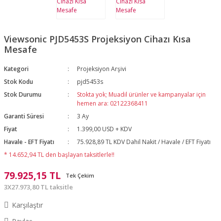
Viewsonic PJD5453S Projeksiyon Cihazı Kısa
Mesafe
Kategori
Projeksiyon Arşivi
Stok Kodu
pjd5453s
Stok Durumu
Stokta yok; Muadil ürünler ve kampanyalar için
hemen ara: 02122368411
Garanti Süresi
3 Ay
Fiyat
1.399,00 USD + KDV
Havale - EFT Fiyatı
75.928,89 TL KDV Dahil Nakit / Havale / EFT Fiyatı
* 14.652,94 TL den başlayan taksitlerle!!
79.925,15 TL
Tek Çekim
3X27.973,80 TL taksitle
Karşılaştır