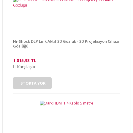
Ürün açıklamasında eksik bilgiler bulunuyor.
Ürün bilgilerinde hatalar bulunuyor.
Ürün fiyatı diğer sitelerden daha pahalı.
Bu ürüne benzer farklı alternatifler olmalı.
Hi-Shock DLP Link Aktif 3D Gözlük - 3D Projeksiyon Cihazı
Gözlüğü
1.015,93 TL
Gönder
Karşılaştır
STOKTA YOK