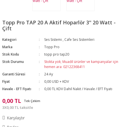
Topp Pro TAP 20 A Aktif Hoparlör 3'' 20 Watt -
Çift
Kategori
Ses Sistemi
,
Cafe Ses Sistemleri
Marka
Topp Pro
Stok Kodu
topp pro tap20
Stok Durumu
Stokta yok; Muadil ürünler ve kampanyalar için
hemen ara: 02122368411
Garanti Süresi
24 Ay
Fiyat
0,00 USD + KDV
Havale - EFT Fiyatı
0,00 TL KDV Dahil Nakit / Havale / EFT Fiyatı
0,00 TL
Tek Çekim
3X0,00 TL taksitle
Karşılaştır