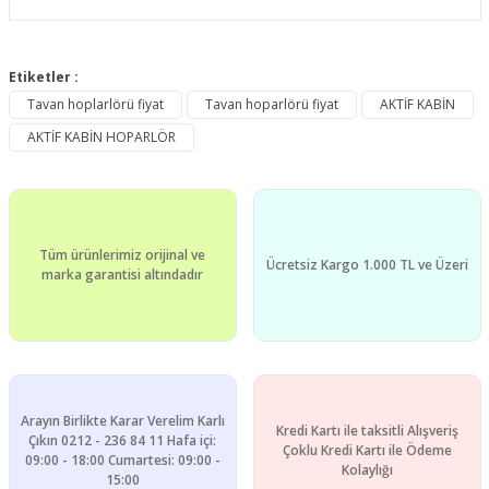
Bu ürünün fiyat bilgisi, resim, ürün açıklamalarında ve diğer
konularda yetersiz gördüğünüz noktaları öneri formunu
Etiketler :
Bu ürüne ilk yorumu siz yapın!
kullanarak tarafımıza iletebilirsiniz.
Tavan hoplarlörü fiyat
Tavan hoparlörü fiyat
AKTİF KABİN
Görüş ve önerileriniz için teşekkür ederiz.
AKTİF KABİN HOPARLÖR
Yorum Yaz
Ürün resmi kalitesiz, bozuk veya görüntülenemiyor.
Ürün açıklamasında eksik bilgiler bulunuyor.
Ürün bilgilerinde hatalar bulunuyor.
Tüm ürünlerimiz orijinal ve
Ürün fiyatı diğer sitelerden daha pahalı.
Ücretsiz Kargo 1.000 TL ve Üzeri
marka garantisi altındadır
Bu ürüne benzer farklı alternatifler olmalı.
Arayın Birlikte Karar Verelim Karlı
Kredi Kartı ile taksitli Alışveriş
Gönder
Çıkın 0212 - 236 84 11 Hafa içi:
Çoklu Kredi Kartı ile Ödeme
09:00 - 18:00 Cumartesi: 09:00 -
Kolaylığı
15:00