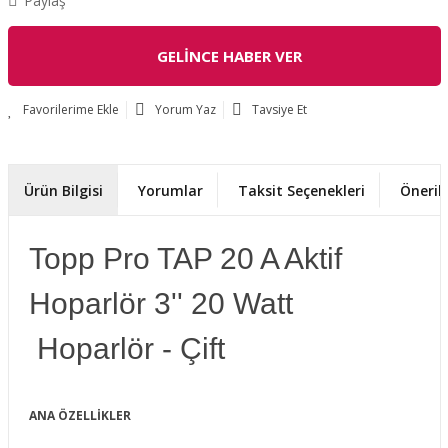
Paylaş
GELİNCE HABER VER
Yorum Yaz
Tavsiye Et
Ürün Bilgisi
Yorumlar
Taksit Seçenekleri
Önerile
Topp Pro TAP 20 A Aktif
Hoparlör 3'' 20 Watt
Hoparlör - Çift
ANA ÖZELLİKLER