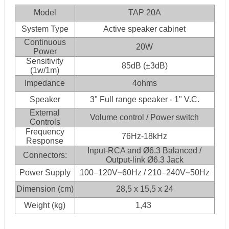
Model
TAP 20A
System Type
Active speaker cabinet
Continuous
20W
Power
Sensitivity
85dB (±3dB)
(1w/1m)
Impedance
4ohms
Speaker
3" Full range speaker - 1" V.C.
External
Volume control / Power switch
Controls
Frequency
76Hz-18kHz
Response
Input-RCA and Ø6.3 Balanced /
Connectors:
Output-link Ø6.3 Jack
Power Supply
100–120V~60Hz / 210–240V~50Hz
Dimension (cm)
28,5 x 15,5 x 24
Weight (kg)
1,43