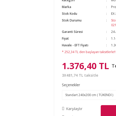
Kategori
Mot
Marka
Pro
Stok Kodu
EX-
Stok Durumu
Sto
02
Garanti Süresi
24 
Fiyat
1.1
Havale - EFT Fiyatı
1.3
* 252,34 TL den başlayan taksitlerle!!
1.376,40 TL
T
3X481,74 TL taksitle
Seçenekler
Karşılaştır