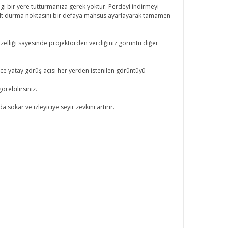
 bir yere tutturmanıza gerek yoktur. Perdeyi indirmeyi
 alt durma noktasını bir defaya mahsus ayarlayarak tamamen
özelliği sayesinde projektörden verdiğiniz görüntü diğer
ece yatay görüş açısı her yerden istenilen görüntüyü
rebilirsiniz.
okar ve izleyiciye seyir zevkini artırır.