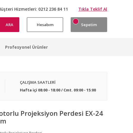
üşteri Hizmetleri:
0212 236 84 11
Tıkla Teklif Al
ARA
Hesabım
Sepetim
Profesyonel Ürünler
Projeksiyon Perdesi Kurulumlarımızdan Örnek Görseller
Projeksiyon Perdesi Kurulumlarımızdan Örnek Görseller
Projeksiyon Perdesi Kurulumlarımızdan Örnek Görseller
Projeksiyon Perdesi Kurulumlarımızdan Örnek Görseller
Projeksiyon Perdesi Kurulumlarımızdan Örnek Görseller
Projeksiyon Perdesi Kurulumlarımızdan Örnek Görseller
Projeksiyon Perdesi Kurulumlarımızdan Örnek Görseller
Projeksiyon Perdesi Kurulumlarımızdan Örnek Görseller
ÇALIŞMA SAATLERİ
Hafta içi 08:00 - 18:00 / Cmt. 09:00 - 15:00
torlu Projeksiyon Perdesi EX-24
cm