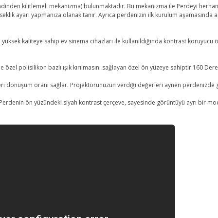
dinden kilitlemeli mekanizma) bulunmaktadır. Bu mekanizma ile Perdeyi herhangi
eklik ayarı yapmanıza olanak tanır. Ayrıca perdenizin ilk kurulum aşamasında
yüksek kaliteye sahip ev sinema cihazları ile kullanıldığında kontrast koruyucu 
 özel polisilikon bazlı ışık kırılmasını sağlayan özel ön yüzeye sahiptir.160 Der
ri dönüşüm oranı sağlar. Projektörünüzün verdiği değerleri aynen perdenizde gö
 Perdenin ön yüzündeki siyah kontrast çerçeve, sayesinde görüntüyü ayrı bir moda s