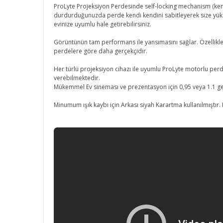
ProLyte Projeksiyon Perdesinde self-locking mechanism (ken
durdurduğunuzda perde kendi kendini sabitleyerek size yüks
evinize uyumlu hale getirebilirsiniz.
Görüntünün tam performans ile yansımasını sağlar. Özellikle 
perdelere göre daha gerçekçidir.
Her türlü projeksiyon cihazı ile uyumlu ProLyte motorlu perde
verebilmektedir.
Mükemmel Ev sineması ve prezentasyon için 0,95 veya 1.1 ge
Minumum ışık kaybı için Arkası siyah Karartma kullanılmıştır.