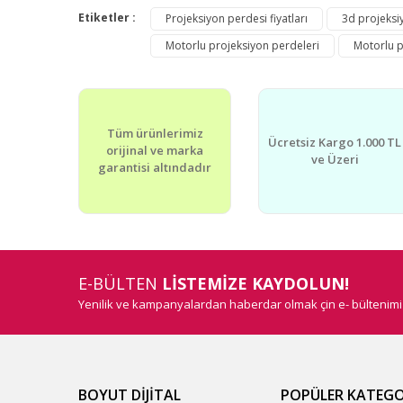
Görüş ve önerileriniz için teşekkür ederiz.
Etiketler :
Projeksiyon perdesi fiyatları
3d projeksi
Motorlu projeksiyon perdeleri
Motorlu p
Ürün resmi kalitesiz, bozuk veya görüntülenemiyor.
Ürün açıklamasında eksik bilgiler bulunuyor.
Ürün bilgilerinde hatalar bulunuyor.
Tüm ürünlerimiz
Ürün fiyatı diğer sitelerden daha pahalı.
Ücretsiz Kargo 1.000 TL
orijinal ve marka
Bu ürüne benzer farklı alternatifler olmalı.
ve Üzeri
garantisi altındadır
E-BÜLTEN
LİSTEMİZE KAYDOLUN!
Yenilik ve kampanyalardan haberdar olmak çin e- bültenim
BOYUT DİJİTAL
POPÜLER KATEGO