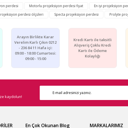
yon perdesi
Motorlu projeksiyon perdesi fiyat
En iyi projeksiyon pe
Bu ürüne ilk yorumu siz yapın!
rojeksiyon perdesi ölçüleri
Specta projeksiyon perdesi
Prolyte pro
Yorum Yaz
Arayın Birlikte Karar
Kredi Kartı ile taksitli
Verelim Karlı Çıkın 0212
Alışveriş Çoklu Kredi
- 236 84 11 Hafa içi:
Kartı ile Ödeme
09:00 - 18:00 Cumartesi:
Kolaylığı
09:00 - 15:00
Gönder
ize kaydolun!
RİLER
En Çok Okunan Blog
MARKALARIMIZ