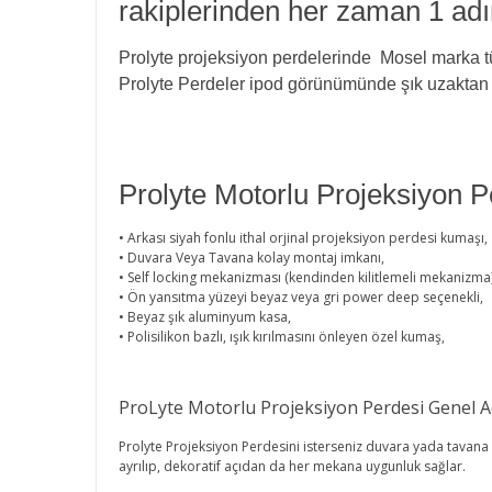
rakiplerinden her zaman 1 ad
Prolyte projeksiyon perdelerinde Mosel marka tüp
Prolyte Perdeler ipod görünümünde şık uzaktan 
Prolyte Motorlu Projeksiyon Pe
• Arkası siyah fonlu ithal orjinal projeksiyon perdesi kumaşı,
• Duvara Veya Tavana kolay montaj imkanı,
• Self locking mekanizması (kendinden kilitlemeli mekanizma
• Ön yansıtma yüzeyi beyaz veya gri power deep seçenekli,
• Beyaz şık aluminyum kasa,
• Polisilikon bazlı, ışık kırılmasını önleyen özel kumaş,
ProLyte Motorlu Projeksiyon Perdesi Genel A
Prolyte Projeksiyon Perdesini isterseniz duvara yada tavana k
ayrılıp, dekoratif açıdan da her mekana uygunluk sağlar.