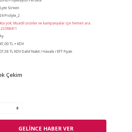
orlu Projeksiyon Perdesi
Lyte Screen
24 Prolyte_2
kta yok; Muadil ürünler ve kampanyalar için hemen ara:
122368411
Ay
47,00 TL + KDV
07,58 TL KDV Dahil Nakit / Havale / EFT Fiyatı
ek Çekim
GELİNCE HABER VER