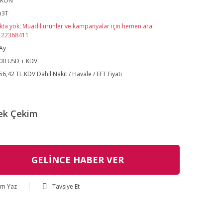
EKON
n3T
kta yok; Muadil ürünler ve kampanyalar için hemen ara:
122368411
Ay
00 USD + KDV
56,42 TL KDV Dahil Nakit / Havale / EFT Fiyatı
ek Çekim
GELİNCE HABER VER
um Yaz
Tavsiye Et