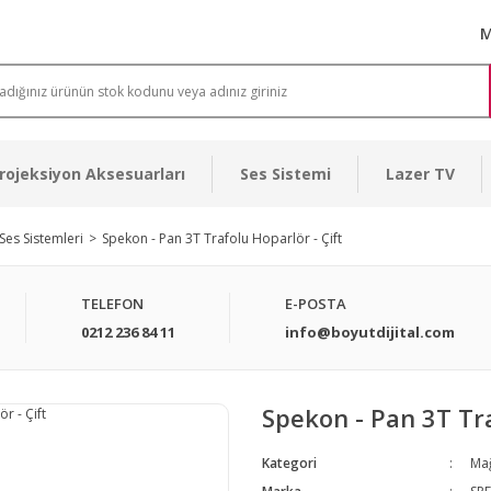
M
rojeksiyon Aksesuarları
Ses Sistemi
Lazer TV
es Sistemleri
Spekon - Pan 3T Trafolu Hoparlör - Çift
TELEFON
E-POSTA
0212 236 84 11
info@boyutdijital.com
Spekon - Pan 3T Tra
Kategori
Mağ