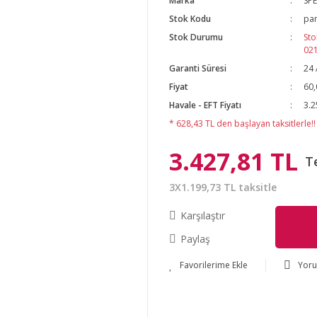
Marka
SP
Stok Kodu
pa
Stok Durumu
Sto
02
Garanti Süresi
24 
Fiyat
60,
Havale - EFT Fiyatı
3.2
* 628,43 TL den başlayan taksitlerle!!
3.427,81 TL
T
3X1.199,73 TL taksitle
Karşılaştır
Paylaş
Yor