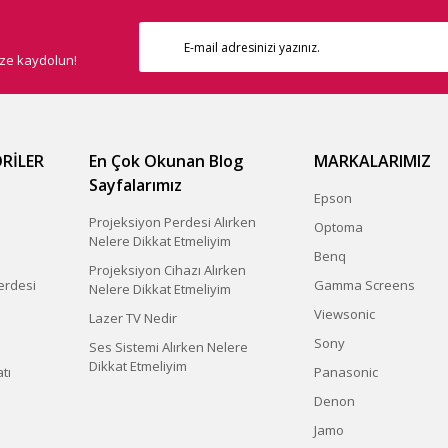
ize kaydolun!
Gönder
RİLER
En Çok Okunan Blog
MARKALARIMIZ
Sayfalarımız
Epson
Projeksiyon Perdesi Alırken
Optoma
Nelere Dikkat Etmeliyim
Benq
Projeksiyon Cihazı Alırken
erdesi
Gamma Screens
Nelere Dikkat Etmeliyim
Viewsonic
Lazer TV Nedir
Sony
Ses Sistemi Alırken Nelere
Dikkat Etmeliyim
tı
Panasonic
Denon
Jamo