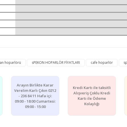
e diğer konularda yetersiz gördüğünüz noktaları öneri formunu kullanarak ta
an hoparlörü
sPEKON HOPARLÖR FİYATLARI
cafe hoparlör
s
Bu ürüne ilk yorumu siz yapın!
Yorum Yaz
Arayın Birlikte Karar
Kredi Kartı ile taksitli
Verelim Karlı Çıkın 0212
Alışveriş Çoklu Kredi
- 236 84 11 Hafa içi:
Kartı ile Ödeme
09:00 - 18:00 Cumartesi:
Kolaylığı
09:00 - 15:00