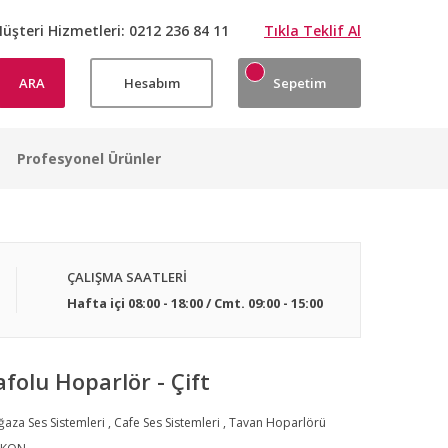
üşteri Hizmetleri:
0212 236 84 11
Tıkla Teklif Al
ARA
Hesabım
Sepetim
Profesyonel Ürünler
ÇALIŞMA SAATLERİ
Hafta içi 08:00 - 18:00 / Cmt. 09:00 - 15:00
folu Hoparlör - Çift
aza Ses Sistemleri
,
Cafe Ses Sistemleri
,
Tavan Hoparlörü