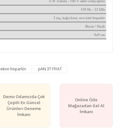
6 W Trafolu / 100 V sabit voltaj işlemi
150 Hz - 22 kHz
3 inç, kağıt koni, sıva üstü hoparlör
Beyaz / Siyah
9x9 cm
rafımıza iletebilirsiniz.
pekon hoparlör
pAN 3T FİYAT
Demo Odamızda Çok
Online Öde
Çeşitli En Güncel
Mağazadan Gel Al
Ürünleri Deneme
İmkanı
İmkanı