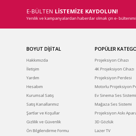
E-BÜLTEN
LİSTEMİZE KAYDOLUN!
Yenilik ve kampanyalardan haberdar olmak çin e- bültenim
BOYUT DİJİTAL
POPÜLER KATEGO
Hakkımızda
Projeksiyon Cihazı
İletişim
4K Projeksiyon Cihazı
Yardım
Projeksiyon Perdesi
Hesabım
Motorlu Projeksiyon P
Kurumsal Satış
Ev Sinema Ses Sistemi
Satış Kanallarımız
Mağaza Ses Sistemi
Şartlar ve Koşullar
Projeksiyon Askı Apara
Gizlilik ve Güvenlik
3D Gözlük
Ön Bilgilendirme Formu
Lazer TV