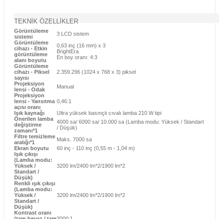
TEKNİK ÖZELLİKLER
Görüntüleme
3 LCD sistem
sistemi
Görüntüleme
0,63 inç (16 mm) x 3
cihazı - Etkin
BrightEra
görüntüleme
En boy oranı: 4:3
alanı boyutu
Görüntüleme
cihazı - Piksel
2.359.296 (1024 x 768 x 3) piksel
sayısı
Projeksiyon
Manual
lensi - Odak
Projeksiyon
lensi - Yansıtma
0,46:1
açısı oranı
Işık kaynağı
Ultra yüksek basınçlı cıvalı lamba 210 W tipi
Önerilen lamba
4000 sa/ 6000 sa/ 10.000 sa (Lamba modu: Yüksek / Standart
değiştirme
/ Düşük)
zamanı*1
Filtre temizleme
Maks. 7000 sa
aralığı*1
Ekran boyutu
60 inç - 110 inç (0,55 m - 1,04 m)
Işık çıkışı
(Lamba modu:
Yüksek /
3200 lm/2400 lm*2/1900 lm*2
Standart /
Düşük)
Renkli ışık çıkışı
(Lamba modu:
Yüksek /
3200 lm/2400 lm*2/1900 lm*2
Standart /
Düşük)
Kontrast oranı
(tam beyaz / tam
3000:1