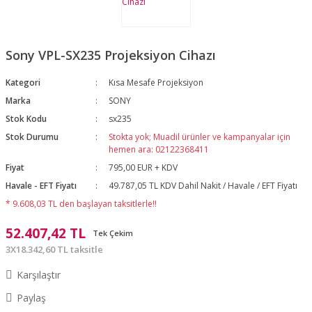
Sony VPL-SX235 Projeksiyon Cihazı
Kategori
Kısa Mesafe Projeksiyon
Marka
SONY
Stok Kodu
sx235
Stok Durumu
Stokta yok; Muadil ürünler ve kampanyalar için
hemen ara: 02122368411
Fiyat
795,00 EUR + KDV
Havale - EFT Fiyatı
49.787,05 TL KDV Dahil Nakit / Havale / EFT Fiyatı
* 9.608,03 TL den başlayan taksitlerle!!
52.407,42 TL
Tek Çekim
3X18.342,60 TL taksitle
Karşılaştır
Paylaş