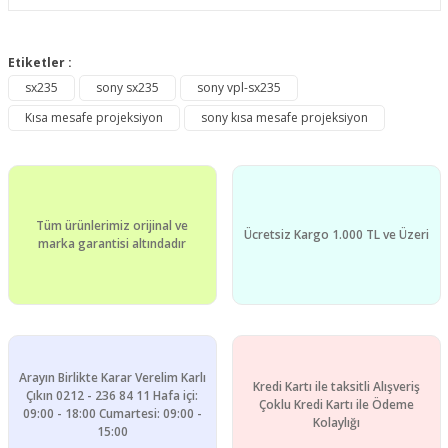
Bu ürünün fiyat bilgisi, resim, ürün açıklamalarında ve diğer
konularda yetersiz gördüğünüz noktaları öneri formunu
Etiketler :
Bu ürüne ilk yorumu siz yapın!
kullanarak tarafımıza iletebilirsiniz.
sx235
sony sx235
sony vpl-sx235
Görüş ve önerileriniz için teşekkür ederiz.
Kısa mesafe projeksiyon
sony kısa mesafe projeksiyon
Yorum Yaz
Ürün resmi kalitesiz, bozuk veya görüntülenemiyor.
Ürün açıklamasında eksik bilgiler bulunuyor.
Ürün bilgilerinde hatalar bulunuyor.
Tüm ürünlerimiz orijinal ve
Ürün fiyatı diğer sitelerden daha pahalı.
Ücretsiz Kargo 1.000 TL ve Üzeri
marka garantisi altındadır
Bu ürüne benzer farklı alternatifler olmalı.
Arayın Birlikte Karar Verelim Karlı
Kredi Kartı ile taksitli Alışveriş
Gönder
Çıkın 0212 - 236 84 11 Hafa içi:
Çoklu Kredi Kartı ile Ödeme
09:00 - 18:00 Cumartesi: 09:00 -
Kolaylığı
15:00