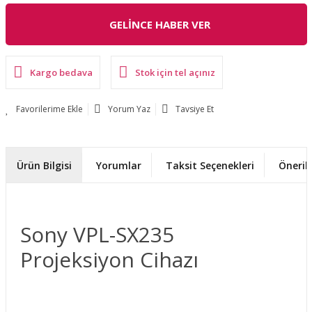
GELİNCE HABER VER
Kargo bedava
Stok için tel açınız
Yorum Yaz
Tavsiye Et
Ürün Bilgisi
Yorumlar
Taksit Seçenekleri
Önerile
Sony VPL-SX235
Projeksiyon Cihazı