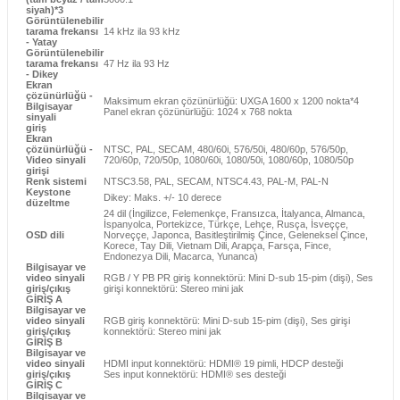
siyah)*3
Görüntülenebilir
tarama frekansı
14 kHz ila 93 kHz
- Yatay
Görüntülenebilir
tarama frekansı
47 Hz ila 93 Hz
- Dikey
Ekran
çözünürlüğü -
Maksimum ekran çözünürlüğü: UXGA 1600 x 1200 nokta*4
Bilgisayar
Panel ekran çözünürlüğü: 1024 x 768 nokta
sinyali
giriş
Ekran
çözünürlüğü -
NTSC, PAL, SECAM, 480/60i, 576/50i, 480/60p, 576/50p,
Video sinyali
720/60p, 720/50p, 1080/60i, 1080/50i, 1080/60p, 1080/50p
girişi
Renk sistemi
NTSC3.58, PAL, SECAM, NTSC4.43, PAL-M, PAL-N
Keystone
Dikey: Maks. +/- 10 derece
düzeltme
24 dil (İngilizce, Felemenkçe, Fransızca, İtalyanca, Almanca,
İspanyolca, Portekizce, Türkçe, Lehçe, Rusça, İsveççe,
OSD dili
Norveççe, Japonca, Basitleştirilmiş Çince, Geleneksel Çince,
Korece, Tay Dili, Vietnam Dili, Arapça, Farsça, Fince,
Endonezya Dili, Macarca, Yunanca)
Bilgisayar ve
video sinyali
RGB / Y PB PR giriş konnektörü: Mini D-sub 15-pim (dişi), Ses
giriş/çıkış
girişi konnektörü: Stereo mini jak
GİRİŞ A
Bilgisayar ve
video sinyali
RGB giriş konnektörü: Mini D-sub 15-pim (dişi), Ses girişi
giriş/çıkış
konnektörü: Stereo mini jak
GİRİŞ B
Bilgisayar ve
video sinyali
HDMI input konnektörü: HDMI® 19 pimli, HDCP desteği
giriş/çıkış
Ses input konnektörü: HDMI® ses desteği
GİRİŞ C
Bilgisayar ve