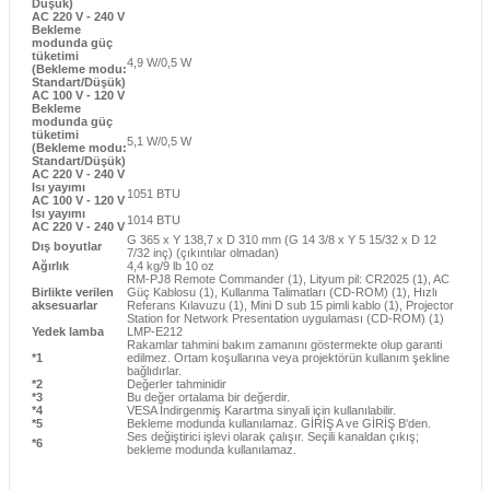
Düşük)
AC 220 V - 240 V
Bekleme
modunda güç
tüketimi
4,9 W/0,5 W
(Bekleme modu:
Standart/Düşük)
AC 100 V - 120 V
Bekleme
modunda güç
tüketimi
5,1 W/0,5 W
(Bekleme modu:
Standart/Düşük)
AC 220 V - 240 V
Isı yayımı
1051 BTU
AC 100 V - 120 V
Isı yayımı
1014 BTU
AC 220 V - 240 V
G 365 x Y 138,7 x D 310 mm (G 14 3/8 x Y 5 15/32 x D 12
Dış boyutlar
7/32 inç) (çıkıntılar olmadan)
Ağırlık
4,4 kg/9 lb 10 oz
RM-PJ8 Remote Commander (1), Lityum pil: CR2025 (1), AC
Birlikte verilen
Güç Kablosu (1), Kullanma Talimatları (CD-ROM) (1), Hızlı
aksesuarlar
Referans Kılavuzu (1), Mini D sub 15 pimli kablo (1), Projector
Station for Network Presentation uygulaması (CD-ROM) (1)
Yedek lamba
LMP-E212
Rakamlar tahmini bakım zamanını göstermekte olup garanti
*1
edilmez. Ortam koşullarına veya projektörün kullanım şekline
bağlıdırlar.
*2
Değerler tahminidir
*3
Bu değer ortalama bir değerdir.
*4
VESA İndirgenmiş Karartma sinyali için kullanılabilir.
*5
Bekleme modunda kullanılamaz. GİRİŞ A ve GİRİŞ B'den.
Ses değiştirici işlevi olarak çalışır. Seçili kanaldan çıkış;
*6
bekleme modunda kullanılamaz.