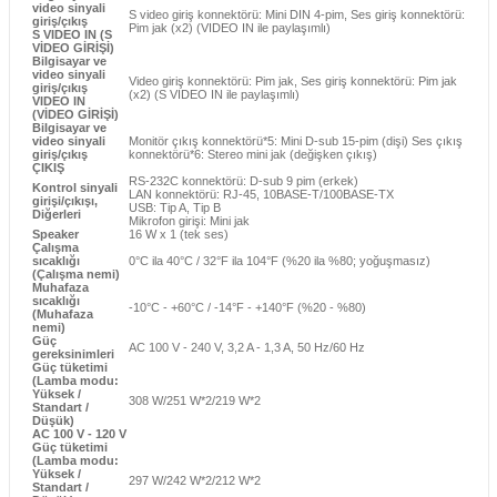
video sinyali
S video giriş konnektörü: Mini DIN 4-pim, Ses giriş konnektörü:
giriş/çıkış
Pim jak (x2) (VIDEO IN ile paylaşımlı)
S VIDEO IN (S
VİDEO GİRİŞİ)
Bilgisayar ve
video sinyali
Video giriş konnektörü: Pim jak, Ses giriş konnektörü: Pim jak
giriş/çıkış
(x2) (S VIDEO IN ile paylaşımlı)
VIDEO IN
(VİDEO GİRİŞİ)
Bilgisayar ve
video sinyali
Monitör çıkış konnektörü*5: Mini D-sub 15-pim (dişi) Ses çıkış
giriş/çıkış
konnektörü*6: Stereo mini jak (değişken çıkış)
ÇIKIŞ
RS-232C konnektörü: D-sub 9 pim (erkek)
Kontrol sinyali
LAN konnektörü: RJ-45, 10BASE-T/100BASE-TX
girişi/çıkışı,
USB: Tip A, Tip B
Diğerleri
Mikrofon girişi: Mini jak
Speaker
16 W x 1 (tek ses)
Çalışma
sıcaklığı
0°C ila 40°C / 32°F ila 104°F (%20 ila %80; yoğuşmasız)
(Çalışma nemi)
Muhafaza
sıcaklığı
-10°C - +60°C / -14°F - +140°F (%20 - %80)
(Muhafaza
nemi)
Güç
AC 100 V - 240 V, 3,2 A - 1,3 A, 50 Hz/60 Hz
gereksinimleri
Güç tüketimi
(Lamba modu:
Yüksek /
308 W/251 W*2/219 W*2
Standart /
Düşük)
AC 100 V - 120 V
Güç tüketimi
(Lamba modu:
Yüksek /
297 W/242 W*2/212 W*2
Standart /