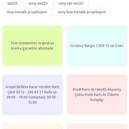
kullanarak tarafımıza iletebilirsiniz.
sw225
sony sw225
sony vpl-sw225
Görüş ve önerileriniz için teşekkür ederiz.
Kısa mesafe projeksiyon
sony kısa mesafe projeksiyon
Yorum Yaz
Ürün resmi kalitesiz, bozuk veya görüntülenemiyor.
Ürün açıklamasında eksik bilgiler bulunuyor.
Ürün bilgilerinde hatalar bulunuyor.
Tüm ürünlerimiz orijinal ve
Ürün fiyatı diğer sitelerden daha pahalı.
Ücretsiz Kargo 1.000 TL ve Üzeri
marka garantisi altındadır
Bu ürüne benzer farklı alternatifler olmalı.
Arayın Birlikte Karar Verelim Karlı
Kredi Kartı ile taksitli Alışveriş
Gönder
Çıkın 0212 - 236 84 11 Hafa içi:
Çoklu Kredi Kartı ile Ödeme
09:00 - 18:00 Cumartesi: 09:00 -
Kolaylığı
15:00