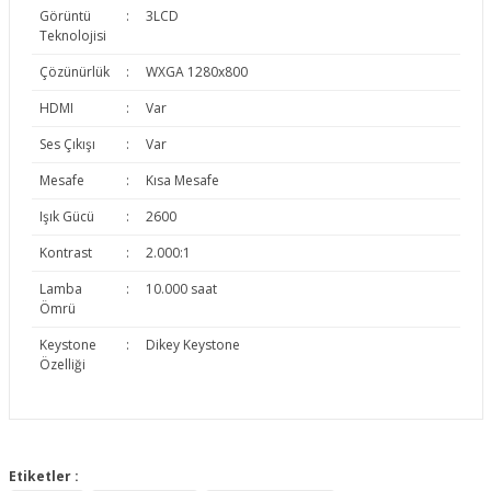
Görüntü
:
3LCD
Teknolojisi
Çözünürlük
:
WXGA 1280x800
HDMI
:
Var
Ses Çıkışı
:
Var
Mesafe
:
Kısa Mesafe
Işık Gücü
:
2600
Kontrast
:
2.000:1
Lamba
:
10.000 saat
Ömrü
Keystone
:
Dikey Keystone
Özelliği
Bu ürünün fiyat bilgisi, resim, ürün açıklamalarında ve diğer
konularda yetersiz gördüğünüz noktaları öneri formunu
Etiketler :
Bu ürüne ilk yorumu siz yapın!