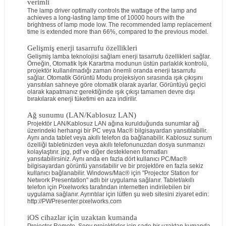
verimli
The lamp driver optimally controls the wattage of the lamp and
achieves a long-lasting lamp time of 10000 hours with the
brightness of lamp mode low. The recommended lamp replacement
time is extended more than 66%, compared to the previous model.
Gelişmiş enerji tasarrufu özellikleri
Gelişmiş lamba teknolojisi sağlam enerji tasarrufu özellikleri sağlar.
Örneğin, Otomatik Işık Karartma modunun üstün parlaklık kontrolü,
projektör kullanılmadığı zaman önemli oranda enerji tasarrufu
sağlar. Otomatik Görüntü Modu projeksiyon sırasında ışık çıkışını
yansıtılan sahneye göre otomatik olarak ayarlar. Görüntüyü geçici
olarak kapatmanız gerektiğinde ışık çıkışı tamamen devre dışı
bırakılarak enerji tüketimi en aza indirilir.
Ağ sunumu (LAN/Kablosuz LAN)
Projektör LAN/Kablosuz LAN ağına kurulduğunda sunumlar ağ
üzerindeki herhangi bir PC veya Mac® bilgisayardan yansıtılabilir.
Aynı anda tablet veya akıllı telefon da bağlanabilir. Kablosuz sunum
özelliği tabletinizden veya akıllı telefonunuzdan dosya sunmanızı
kolaylaştırır. jpg, pdf ve diğer desteklenen formatları
yansıtabilirsiniz. Aynı anda en fazla dört kullanıcı PC/Mac®
bilgisayardan görüntü yansıtabilir ve bir projektöre en fazla sekiz
kullanıcı bağlanabilir. Windows/Mac® için "Projector Station for
Network Presentation" adlı bir uygulama sağlanır. Tablet/akıllı
telefon için Pixelworks tarafından internetten indirilebilen bir
uygulama sağlanır. Ayrıntılar için lütfen şu web sitesini ziyaret edin:
http://PWPresenter.pixelworks.com
iOS cihazlar için uzaktan kumanda