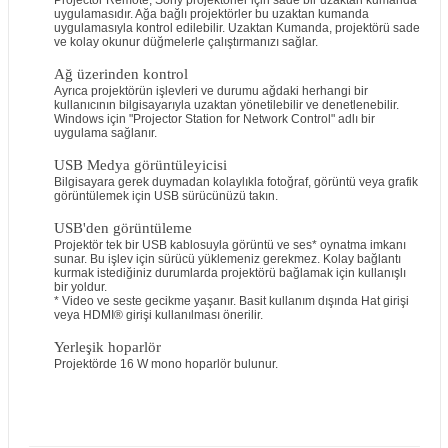
Projector Remote, Sony projektörler için sade bir uzaktan kumanda
uygulamasıdır. Ağa bağlı projektörler bu uzaktan kumanda
uygulamasıyla kontrol edilebilir. Uzaktan Kumanda, projektörü sade
ve kolay okunur düğmelerle çalıştırmanızı sağlar.
Ağ üzerinden kontrol
Ayrıca projektörün işlevleri ve durumu ağdaki herhangi bir
kullanıcının bilgisayarıyla uzaktan yönetilebilir ve denetlenebilir.
Windows için "Projector Station for Network Control" adlı bir
uygulama sağlanır.
USB Medya görüntüleyicisi
Bilgisayara gerek duymadan kolaylıkla fotoğraf, görüntü veya grafik
görüntülemek için USB sürücünüzü takın.
USB'den görüntüleme
Projektör tek bir USB kablosuyla görüntü ve ses* oynatma imkanı
sunar. Bu işlev için sürücü yüklemeniz gerekmez. Kolay bağlantı
kurmak istediğiniz durumlarda projektörü bağlamak için kullanışlı
bir yoldur.
* Video ve seste gecikme yaşanır. Basit kullanım dışında Hat girişi
veya HDMI® girişi kullanılması önerilir.
Yerleşik hoparlör
Projektörde 16 W mono hoparlör bulunur.