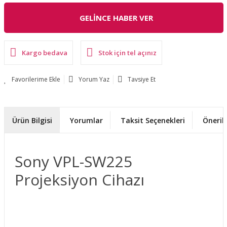
GELİNCE HABER VER
Kargo bedava
Stok için tel açınız
Yorum Yaz
Tavsiye Et
Ürün Bilgisi
Yorumlar
Taksit Seçenekleri
Önerile
Sony VPL-SW225
Projeksiyon Cihazı