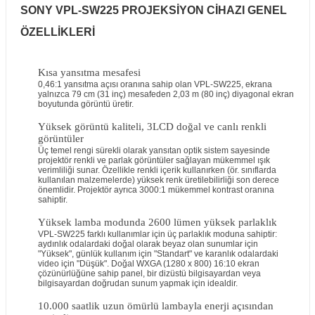
SONY VPL-SW225 PROJEKSİYON CİHAZI GENEL
ÖZELLİKLERİ
Kısa yansıtma mesafesi
0,46:1 yansıtma açısı oranına sahip olan VPL-SW225, ekrana
yalnızca 79 cm (31 inç) mesafeden 2,03 m (80 inç) diyagonal ekran
boyutunda görüntü üretir.
Yüksek görüntü kaliteli, 3LCD doğal ve canlı renkli
görüntüler
Üç temel rengi sürekli olarak yansıtan optik sistem sayesinde
projektör renkli ve parlak görüntüler sağlayan mükemmel ışık
verimliliği sunar. Özellikle renkli içerik kullanırken (ör. sınıflarda
kullanılan malzemelerde) yüksek renk üretilebilirliği son derece
önemlidir. Projektör ayrıca 3000:1 mükemmel kontrast oranına
sahiptir.
Yüksek lamba modunda 2600 lümen yüksek parlaklık
VPL-SW225 farklı kullanımlar için üç parlaklık moduna sahiptir:
aydınlık odalardaki doğal olarak beyaz olan sunumlar için
"Yüksek", günlük kullanım için "Standart" ve karanlık odalardaki
video için "Düşük". Doğal WXGA (1280 x 800) 16:10 ekran
çözünürlüğüne sahip panel, bir dizüstü bilgisayardan veya
bilgisayardan doğrudan sunum yapmak için idealdir.
10.000 saatlik uzun ömürlü lambayla enerji açısından