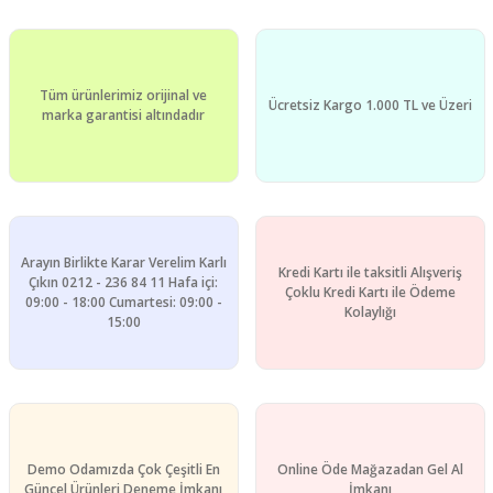
Yorum Yaz
Ürün resmi kalitesiz, bozuk veya görüntülenemiyor.
Ürün açıklamasında eksik bilgiler bulunuyor.
Tüm ürünlerimiz orijinal ve
Ürün bilgilerinde hatalar bulunuyor.
Ücretsiz Kargo 1.000 TL ve Üzeri
marka garantisi altındadır
Ürün fiyatı diğer sitelerden daha pahalı.
Bu ürüne benzer farklı alternatifler olmalı.
Arayın Birlikte Karar Verelim Karlı
Kredi Kartı ile taksitli Alışveriş
Çıkın 0212 - 236 84 11 Hafa içi:
Çoklu Kredi Kartı ile Ödeme
09:00 - 18:00 Cumartesi: 09:00 -
Gönder
Kolaylığı
15:00
Demo Odamızda Çok Çeşitli En
Online Öde Mağazadan Gel Al
Güncel Ürünleri Deneme İmkanı
İmkanı