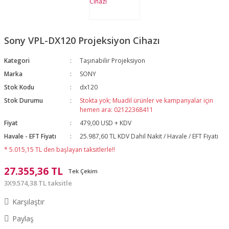
Sony VPL-DX120 Projeksiyon Cihazı
Kategori
Taşınabilir Projeksiyon
Marka
SONY
Stok Kodu
dx120
Stok Durumu
Stokta yok; Muadil ürünler ve kampanyalar için
hemen ara: 02122368411
Fiyat
479,00 USD + KDV
Havale - EFT Fiyatı
25.987,60 TL KDV Dahil Nakit / Havale / EFT Fiyatı
* 5.015,15 TL den başlayan taksitlerle!!
27.355,36 TL
Tek Çekim
3X9.574,38 TL taksitle
Karşılaştır
Paylaş