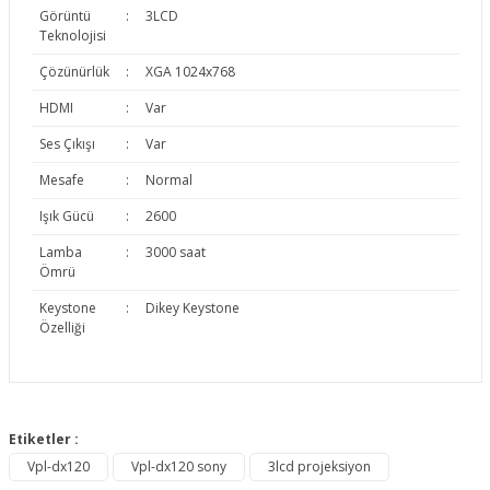
Görüntü
:
3LCD
Teknolojisi
Çözünürlük
:
XGA 1024x768
HDMI
:
Var
Ses Çıkışı
:
Var
Mesafe
:
Normal
Işık Gücü
:
2600
Lamba
:
3000 saat
Ömrü
Keystone
:
Dikey Keystone
Özelliği
Bu ürünün fiyat bilgisi, resim, ürün açıklamalarında ve diğer
konularda yetersiz gördüğünüz noktaları öneri formunu
Etiketler :
Bu ürüne ilk yorumu siz yapın!
kullanarak tarafımıza iletebilirsiniz.
Vpl-dx120
Vpl-dx120 sony
3lcd projeksiyon
Görüş ve önerileriniz için teşekkür ederiz.