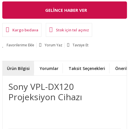
GELİNCE HABER VER
Kargo bedava
Stok için tel açınız
Yorum Yaz
Tavsiye Et
Ürün Bilgisi
Yorumlar
Taksit Seçenekleri
Önerile
Sony VPL-DX120
Projeksiyon Cihazı