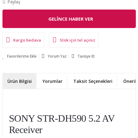
Paylaş
GELİNCE HABER VER
Kargo bedava
Stok için tel açınız
Yorum Yaz
Tavsiye Et
Ürün Bilgisi
Yorumlar
Taksit Seçenekleri
Önerile
SONY STR-DH590 5.2 AV
Receiver