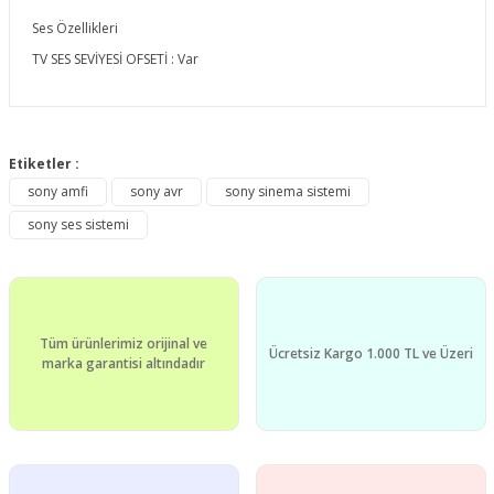
Ses Özellikleri
TV SES SEVİYESİ OFSETİ : Var
Bu ürünün fiyat bilgisi, resim, ürün açıklamalarında ve diğer
konularda yetersiz gördüğünüz noktaları öneri formunu
Etiketler :
Bu ürüne ilk yorumu siz yapın!
kullanarak tarafımıza iletebilirsiniz.
sony amfi
sony avr
sony sinema sistemi
Görüş ve önerileriniz için teşekkür ederiz.
sony ses sistemi
Yorum Yaz
Ürün resmi kalitesiz, bozuk veya görüntülenemiyor.
Ürün açıklamasında eksik bilgiler bulunuyor.
Ürün bilgilerinde hatalar bulunuyor.
Tüm ürünlerimiz orijinal ve
Ürün fiyatı diğer sitelerden daha pahalı.
Ücretsiz Kargo 1.000 TL ve Üzeri
marka garantisi altındadır
Bu ürüne benzer farklı alternatifler olmalı.