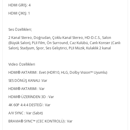
HDMI GİRİŞ: 4
HDMI ÇIKIŞ: 1
Ses Özellikleri;
2 Kanal Stereo, Doğrudan, Çoklu Kanal Stereo, HD-D.C.S., Salon
(Büyük Salon), PLII Film, Ön Surround, Caz Kulübü, Canlı Konser (Canlı
Salon), Stadyum, Spor, Ses Geliştirici, PLII Müzik, Kulaklık 2 kanal
Video Özellikleri
HDMI® AKTARIMI : Evet (HDR10, HLG, Dolby Vision™ Uyumlu)
SES DÖNÜŞ KANALI :Var
HDMI® AKTARIMI : Var
HDMI® ÜZERİNDEN 3D : Var
4K 60P 4:4:4 DESTEĞİ : Var
A/V SYNC : Var (Sabit)
BRAVIA® SYNC™ (CEC KONTROLÜ) : Var