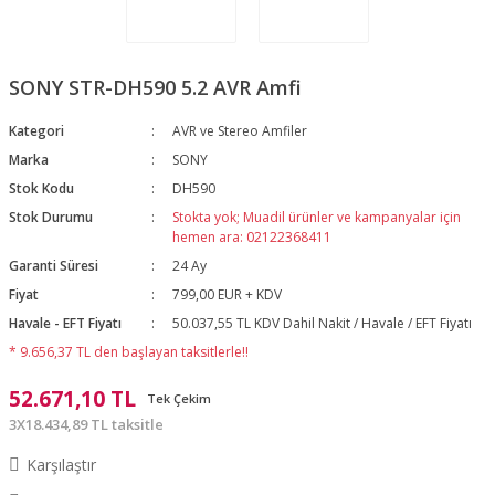
SONY STR-DH590 5.2 AVR Amfi
Kategori
AVR ve Stereo Amfiler
Marka
SONY
Stok Kodu
DH590
Stok Durumu
Stokta yok; Muadil ürünler ve kampanyalar için
hemen ara: 02122368411
Garanti Süresi
24 Ay
Fiyat
799,00 EUR + KDV
Havale - EFT Fiyatı
50.037,55 TL KDV Dahil Nakit / Havale / EFT Fiyatı
* 9.656,37 TL den başlayan taksitlerle!!
52.671,10 TL
Tek Çekim
3X18.434,89 TL taksitle
Karşılaştır