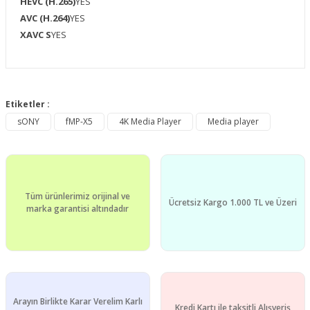
HEVC (H.265)
YES
AVC (H.264)
YES
XAVC S
YES
Bu ürünün fiyat bilgisi, resim, ürün açıklamalarında ve diğer
konularda yetersiz gördüğünüz noktaları öneri formunu
Etiketler :
Bu ürüne ilk yorumu siz yapın!
kullanarak tarafımıza iletebilirsiniz.
sONY
fMP-X5
4K Media Player
Media player
Görüş ve önerileriniz için teşekkür ederiz.
Yorum Yaz
Ürün resmi kalitesiz, bozuk veya görüntülenemiyor.
Ürün açıklamasında eksik bilgiler bulunuyor.
Tüm ürünlerimiz orijinal ve
Ürün bilgilerinde hatalar bulunuyor.
Ücretsiz Kargo 1.000 TL ve Üzeri
marka garantisi altındadır
Ürün fiyatı diğer sitelerden daha pahalı.
Bu ürüne benzer farklı alternatifler olmalı.
Arayın Birlikte Karar Verelim Karlı
Kredi Kartı ile taksitli Alışveriş