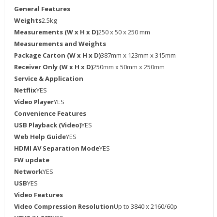
General Features
Weights
2.5kg
Measurements (W x H x D)
250 x 50 x 250 mm
Measurements and Weights
Package Carton (W x H x D)
387mm x 123mm x 315mm
Receiver Only (W x H x D)
250mm x 50mm x 250mm
Service & Application
Netflix
YES
Video Player
YES
Convenience Features
USB Playback (Video)
YES
Web Help Guide
YES
HDMI AV Separation Mode
YES
FW update
Network
YES
USB
YES
Video Features
Video Compression Resolution
Up to 3840 x 2160/60p