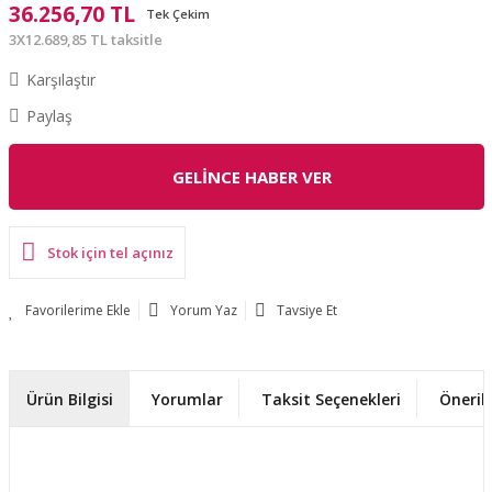
36.256,70 TL
Tek Çekim
3X12.689,85 TL taksitle
Karşılaştır
Paylaş
GELİNCE HABER VER
Stok için tel açınız
Yorum Yaz
Tavsiye Et
Ürün Bilgisi
Yorumlar
Taksit Seçenekleri
Önerile