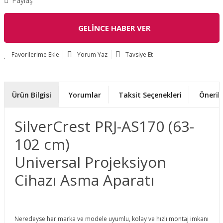
Paylaş
GELİNCE HABER VER
Yorum Yaz
Tavsiye Et
Ürün Bilgisi
Yorumlar
Taksit Seçenekleri
Önerile
SilverCrest PRJ-AS170 (63-
102 cm)
Universal Projeksiyon
Cihazı Asma Aparatı
Neredeyse her marka ve modele uyumlu, kolay ve hızlı montaj imkanı