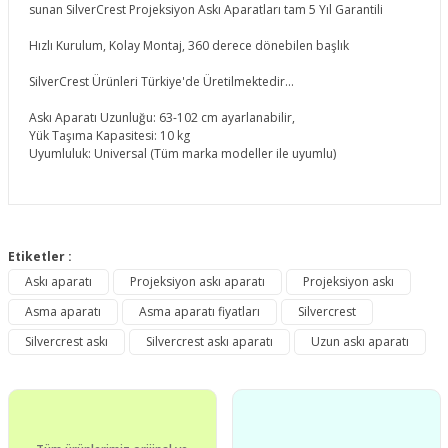
sunan SilverCrest Projeksiyon Askı Aparatları tam 5 Yıl Garantili
Hızlı Kurulum, Kolay Montaj, 360 derece dönebilen başlık
SilverCrest Ürünleri Türkiye'de Üretilmektedir...
Askı Aparatı Uzunluğu: 63-102 cm ayarlanabilir,
Yük Taşıma Kapasitesi: 10 kg
Uyumluluk: Universal (Tüm marka modeller ile uyumlu)
Bu ürünün fiyat bilgisi, resim, ürün açıklamalarında ve diğer
konularda yetersiz gördüğünüz noktaları öneri formunu
Etiketler :
Bu ürüne ilk yorumu siz yapın!
kullanarak tarafımıza iletebilirsiniz.
Askı aparatı
Projeksiyon askı aparatı
Projeksiyon askı
Görüş ve önerileriniz için teşekkür ederiz.
Asma aparatı
Asma aparatı fiyatları
Silvercrest
Yorum Yaz
Ürün resmi kalitesiz, bozuk veya görüntülenemiyor.
Silvercrest askı
Silvercrest askı aparatı
Uzun askı aparatı
Ürün açıklamasında eksik bilgiler bulunuyor.
Ürün bilgilerinde hatalar bulunuyor.
Ürün fiyatı diğer sitelerden daha pahalı.