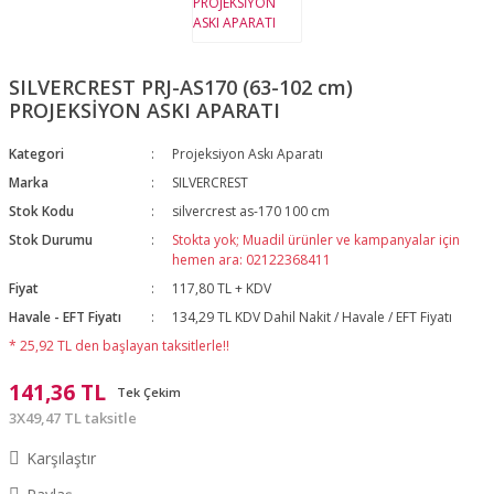
SILVERCREST PRJ-AS170 (63-102 cm)
PROJEKSİYON ASKI APARATI
Kategori
Projeksiyon Askı Aparatı
Marka
SILVERCREST
Stok Kodu
silvercrest as-170 100 cm
Stok Durumu
Stokta yok; Muadil ürünler ve kampanyalar için
hemen ara: 02122368411
Fiyat
117,80 TL + KDV
Havale - EFT Fiyatı
134,29 TL KDV Dahil Nakit / Havale / EFT Fiyatı
* 25,92 TL den başlayan taksitlerle!!
141,36 TL
Tek Çekim
3X49,47 TL taksitle
Karşılaştır