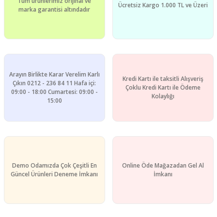
Tüm ürünlerimiz orijinal ve
Bu ürüne benzer farklı alternatifler olmalı.
Ücretsiz Kargo 1.000 TL ve Üzeri
marka garantisi altındadır
Gönder
Arayın Birlikte Karar Verelim Karlı
Kredi Kartı ile taksitli Alışveriş
Çıkın 0212 - 236 84 11 Hafa içi:
Çoklu Kredi Kartı ile Ödeme
09:00 - 18:00 Cumartesi: 09:00 -
Kolaylığı
15:00
Demo Odamızda Çok Çeşitli En
Online Öde Mağazadan Gel Al
Güncel Ürünleri Deneme İmkanı
İmkanı